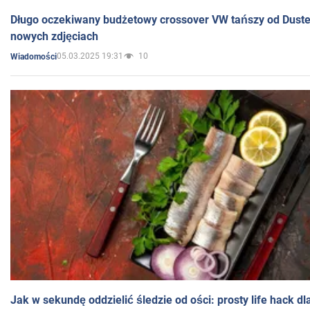
Długo oczekiwany budżetowy crossover VW tańszy od Dust
nowych zdjęciach
05.03.2025 19:31
10
Wiadomości
Jak w sekundę oddzielić śledzie od ości: prosty life hack d