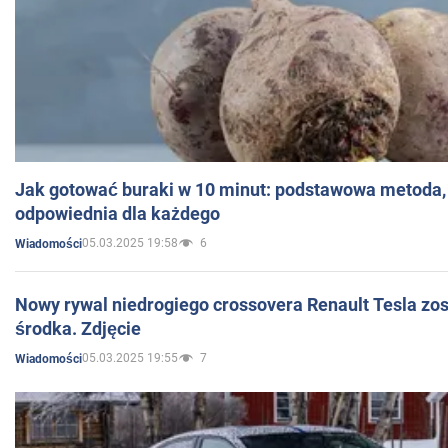
Jak gotować buraki w 10 minut: podstawowa metoda, 
odpowiednia dla każdego
05.03.2025 19:58
6
Wiadomości
Nowy rywal niedrogiego crossovera Renault Tesla zo
środka. Zdjęcie
05.03.2025 19:55
7
Wiadomości