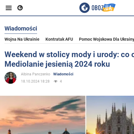
Wiadomości
Biznes
Wojna Na Ukrainie
Kontratak AFU
Pomoc Wojskowa Dla Ukrain
Sport
Weekend w stolicy mody i urody: co 
Mediolanie jesienią 2024 roku
Rozrywka
Albina Panczenko
Wiadomości
18.10.2024 18:28
4
Życie
Polityka
Społeczeństwo