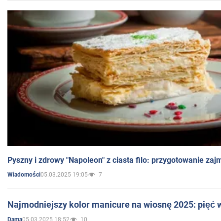
Pyszny i zdrowy "Napoleon" z ciasta filo: przygotowanie zaj
05.03.2025 19:05
7
Wiadomości
Najmodniejszy kolor manicure na wiosnę 2025: pięć
05.03.2025 18:52
10
Dama