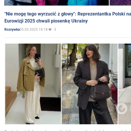
"Nie mogę tego wyrzucić z głowy": Reprezentantka Polski n
Eurowizji 2025 chwali piosenkę Ukrainy
05.03.2025 16:18
3
Rozrywka