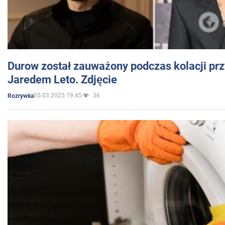
Durow został zauważony podczas kolacji prz
Jaredem Leto. Zdjęcie
05.03.2025 19:45
36
Rozrywka