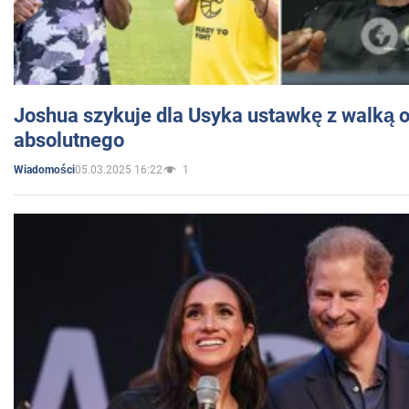
Joshua szykuje dla Usyka ustawkę z walką o 
absolutnego
05.03.2025 16:22
1
Wiadomości