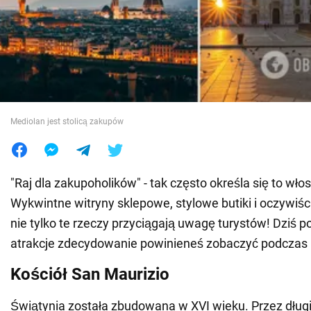
Wojna na Ukrainie
Świat
Jedzenie
Mediolan jest stolicą zakupów
"Raj dla zakupoholików" - tak często określa się to wło
Wykwintne witryny sklepowe, stylowe butiki i oczywiśc
nie tylko te rzeczy przyciągają uwagę turystów! Dziś p
atrakcje zdecydowanie powinieneś zobaczyć podczas 
Kościół San Maurizio
Świątynia została zbudowana w XVI wieku. Przez długi 