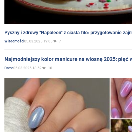
Pyszny i zdrowy "Napoleon" z ciasta filo: przygotowanie zaj
05.03.2025 19:05
7
Wiadomości
Najmodniejszy kolor manicure na wiosnę 2025: pięć
05.03.2025 18:52
10
Dama