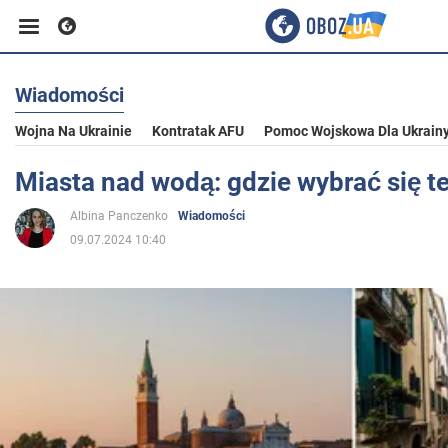
Wiadomości
Biznes
Wojna Na Ukrainie
Kontratak AFU
Pomoc Wojskowa Dla Ukrain
Sport
Miasta nad wodą: gdzie wybrać się te
Albina Panczenko
Wiadomości
Rozrywka
09.07.2024 10:40
Życie
Polityka
Społeczeństwo