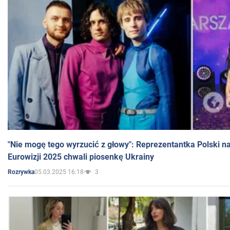
"Nie mogę tego wyrzucić z głowy": Reprezentantka Polski n
Eurowizji 2025 chwali piosenkę Ukrainy
05.03.2025 16:18
3
Rozrywka