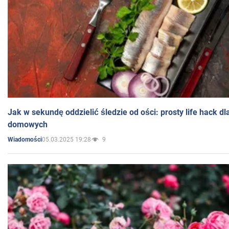
Jak w sekundę oddzielić śledzie od ości: prosty life hack d
domowych
05.03.2025 19:28
9
Wiadomości