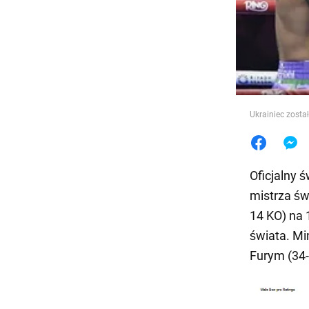
Jedzeni
Ukrainiec zosta
Oficjalny 
mistrza św
14 KO) na
świata. M
Furym (34-2