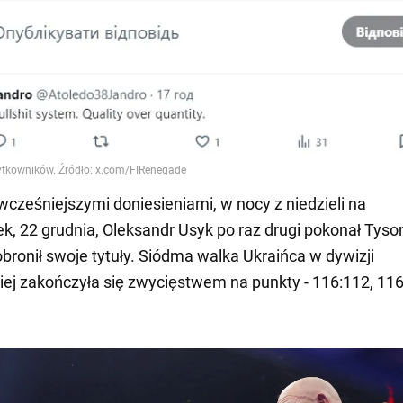
wcześniejszymi doniesieniami, w nocy z niedzieli na
ek, 22 grudnia, Oleksandr Usyk po raz drugi pokonał Tyso
 obronił swoje tytuły. Siódma walka Ukraińca w dywizji
iej zakończyła się zwycięstwem na punkty - 116:112, 116