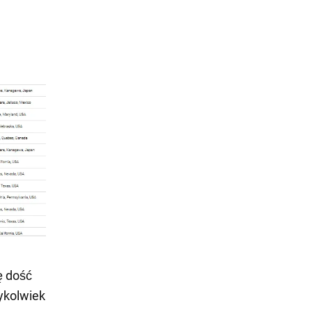
ę dość
dykolwiek