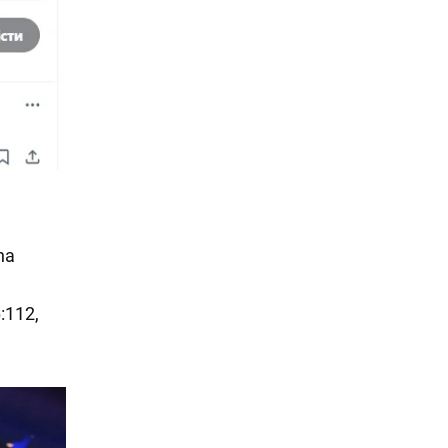
na
:112,