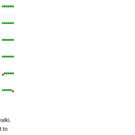
alki.
t to