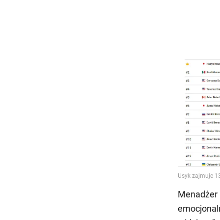
Menadżer n
emocjonaln