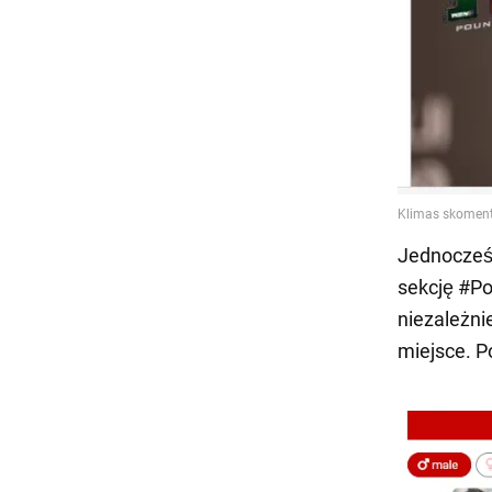
Jednocześ
sekcję #Po
niezależni
miejsce. P