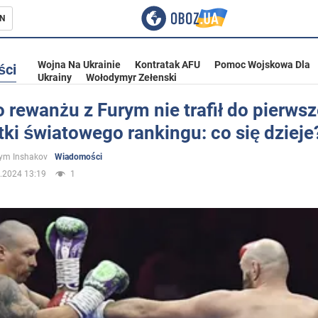
N
Wojna Na Ukrainie
Kontratak AFU
Pomoc Wojskowa Dla
ści
Ukrainy
Wołodymyr Zełenski
 rewanżu z Furym nie trafił do pierwsz
tki światowego rankingu: co się dzieje
ka
ym Inshakov
Wiadomości
.2024 13:19
1
eństwo
a Ukrainie