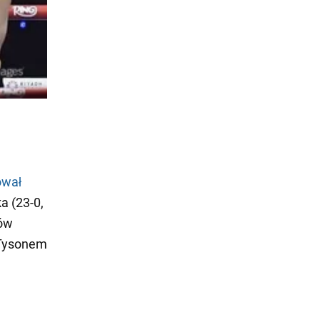
ował
a (23-0,
rów
 Tysonem