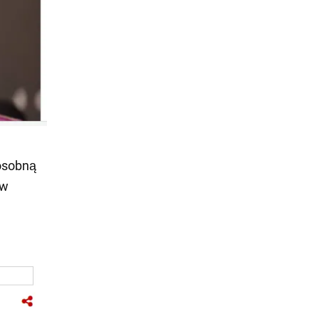
osobną
ów