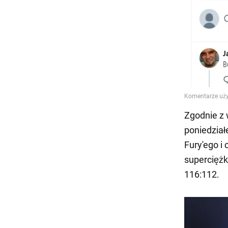
Zgodnie z 
poniedział
Fury'ego i
superciężk
116:112.