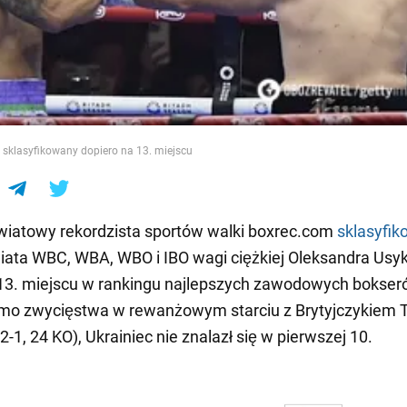
e
ł sklasyfikowany dopiero na 13. miejscu
światowy rekordzista sportów walki boxrec.com
sklasyfik
iata WBC, WBA, WBO i IBO wagi ciężkiej Oleksandra Usyk
 13. miejscu w rankingu najlepszych zawodowych bokse
imo zwycięstwa w rewanżowym starciu z Brytyjczykiem
-1, 24 KO), Ukrainiec nie znalazł się w pierwszej 10.