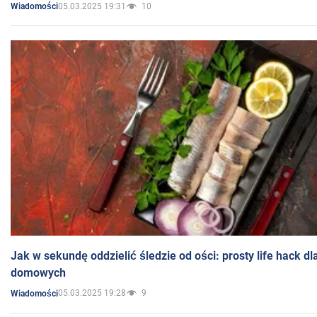
05.03.2025 19:31
10
Wiadomości
Jak w sekundę oddzielić śledzie od ości: prosty life hack d
domowych
05.03.2025 19:28
9
Wiadomości