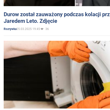
Durow został zauważony podczas kolacji prz
Jaredem Leto. Zdjęcie
05.03.2025 19:45
36
Rozrywka