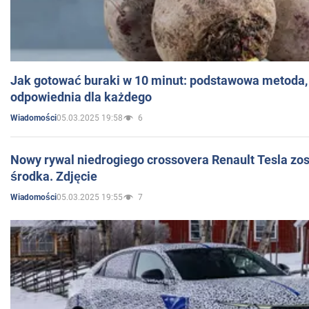
Jak gotować buraki w 10 minut: podstawowa metoda, 
odpowiednia dla każdego
05.03.2025 19:58
6
Wiadomości
Nowy rywal niedrogiego crossovera Renault Tesla zo
środka. Zdjęcie
05.03.2025 19:55
7
Wiadomości