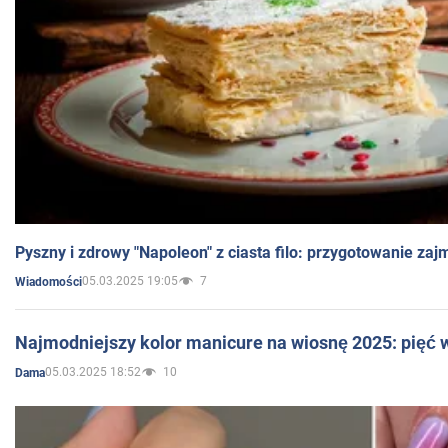
Pyszny i zdrowy "Napoleon" z ciasta filo: przygotowanie zaj
05.03.2025 19:05
7
Wiadomości
Najmodniejszy kolor manicure na wiosnę 2025: pięć
05.03.2025 18:52
10
Dama