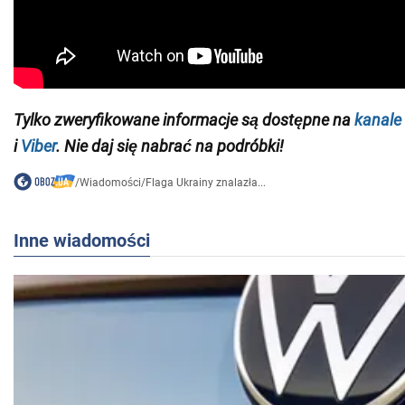
Tylko zweryfikowane informacje są dostępne na
kanale
i
Viber
. Nie daj się nabrać na podróbki!
/
Wiadomości
/
Flaga Ukrainy znalazła...
Inne wiadomości