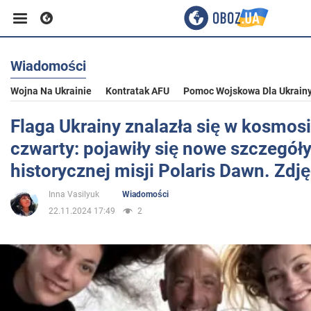
Wiadomości
Biznes
Wojna Na Ukrainie
Kontratak AFU
Pomoc Wojskowa Dla Ukrain
Sport
Flaga Ukrainy znalazła się w kosmosi
czwarty: pojawiły się nowe szczegół
Rozrywka
historycznej misji Polaris Dawn. Zdję
Inna Vasilyuk
Wiadomości
Życie
22.11.2024 17:49
2
Polityka
Społeczeństwo