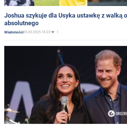
Joshua szykuje dla Usyka ustawkę z walką o 
absolutnego
05.03.2025 16:22
1
Wiadomości