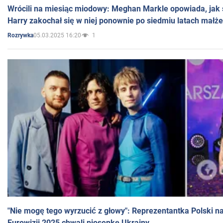
Wrócili na miesiąc miodowy: Meghan Markle opowiada, jak s
Harry zakochał się w niej ponownie po siedmiu latach małż
05.03.2025 16:20
1
Rozrywka
"Nie mogę tego wyrzucić z głowy": Reprezentantka Polski n
Eurowizji 2025 chwali piosenkę Ukrainy