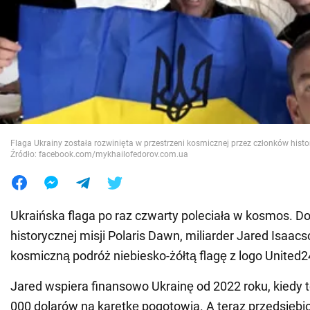
Wojna na Ukrainie
Świat
Jedzenie
Flaga Ukrainy została rozwinięta w przestrzeni kosmicznej przez członków histo
Źródło: facebook.com/mykhailofedorov.com.ua
Ukraińska flaga po raz czwarty poleciała w kosmos. D
historycznej misji Polaris Dawn, miliarder Jared Isaac
kosmiczną podróż niebiesko-żółtą flagę z logo United2
Jared wspiera finansowo Ukrainę od 2022 roku, kiedy 
000 dolarów na karetkę pogotowia. A teraz przedsiębio