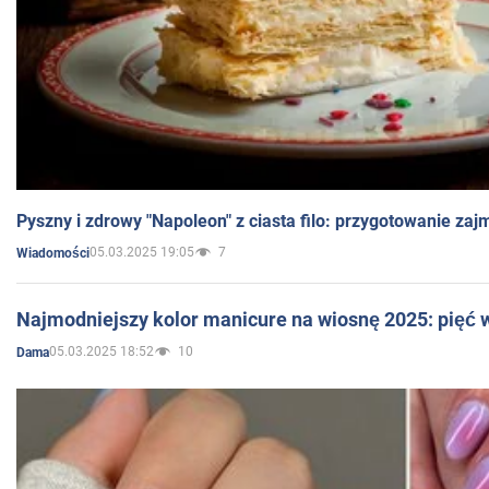
Pyszny i zdrowy "Napoleon" z ciasta filo: przygotowanie zaj
05.03.2025 19:05
7
Wiadomości
Najmodniejszy kolor manicure na wiosnę 2025: pięć
05.03.2025 18:52
10
Dama