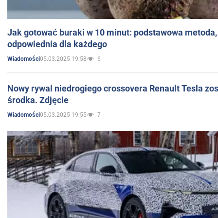
Jak gotować buraki w 10 minut: podstawowa metoda, 
odpowiednia dla każdego
05.03.2025 19:58
6
Wiadomości
Nowy rywal niedrogiego crossovera Renault Tesla zo
środka. Zdjęcie
05.03.2025 19:55
7
Wiadomości