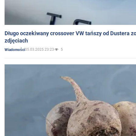
Długo oczekiwany crossover VW tańszy od Dustera zo
zdjęciach
05.03.2025 23:23
5
Wiadomości