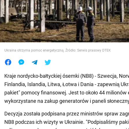
Wojna na Ukrainie
Świat
Jedzenie
Ukraina otrzyma pomoc energetyczną. Źródło: Serwis prasowy DTEK
Kraje nordycko-bałtyckiej ósemki (NB8) - Szwecja, Nor
Finlandia, Islandia, Litwa, Łotwa i Dania - zapewnią Uk
pakiet" pomocy finansowej. Jest to około 44 milionów 
wykorzystane na zakup generatorów i paneli słoneczn
Decyzja została podpisana przez ministrów spraw zag
NB8 podczas ich wizyty w Ukrainie. "Podpisaliśmy paki