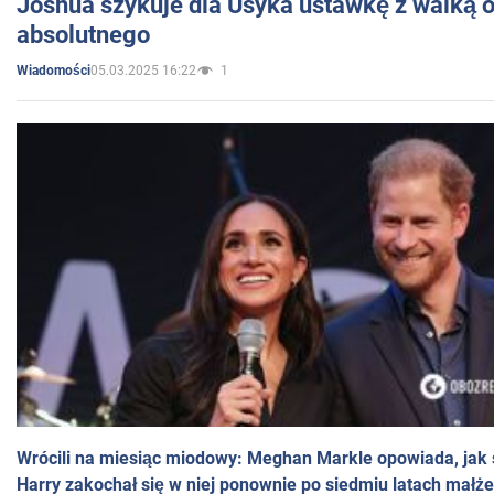
Joshua szykuje dla Usyka ustawkę z walką o 
absolutnego
05.03.2025 16:22
1
Wiadomości
Wrócili na miesiąc miodowy: Meghan Markle opowiada, jak s
Harry zakochał się w niej ponownie po siedmiu latach małż