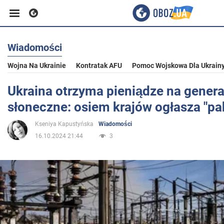
Wiadomości
Biznes
Wojna Na Ukrainie
Kontratak AFU
Pomoc Wojskowa Dla Ukrain
Sport
Ukraina otrzyma pieniądze na genera
słoneczne: osiem krajów ogłasza "pa
Rozrywka
Kseniya Kapustyńska
Wiadomości
16.10.2024 21:44
3
Życie
Polityka
Społeczeństwo