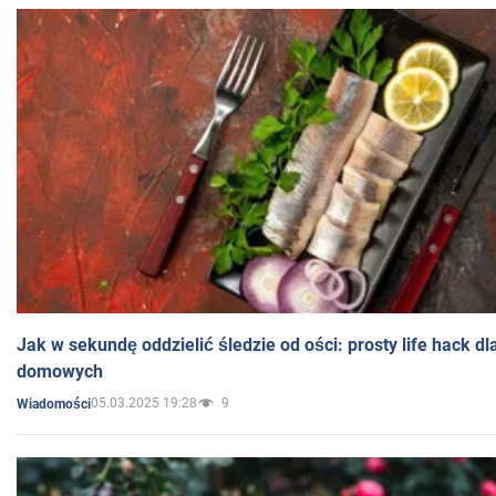
Jak w sekundę oddzielić śledzie od ości: prosty life hack d
domowych
05.03.2025 19:28
9
Wiadomości