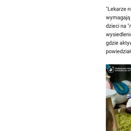
"Lekarze n
wymagają s
dzieci na 
wysiedleni
gdzie akty
powiedział