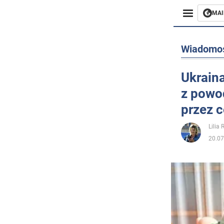
MAI
Biznes
Wiadomo
Sport
Ukraina
z powod
Rozryw
przez c
Życie
Lilia
20.07
Polityka
Społecz
Wojna n
Świat