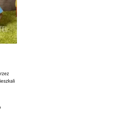
przez
ieszkali
o