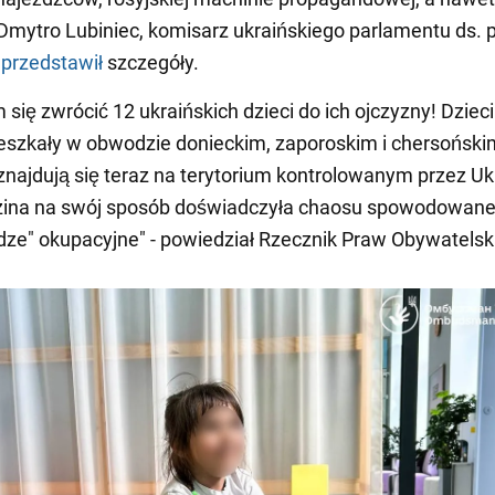
 Dmytro Lubiniec, komisarz ukraińskiego parlamentu ds. 
,
przedstawił
szczegóły.
się zwrócić 12 ukraińskich dzieci do ich ojczyzny! Dzieci 
eszkały w obwodzie donieckim, zaporoskim i chersoński
znajdują się teraz na terytorium kontrolowanym przez Uk
zina na swój sposób doświadczyła chaosu spowodowan
dze" okupacyjne" - powiedział Rzecznik Praw Obywatelsk