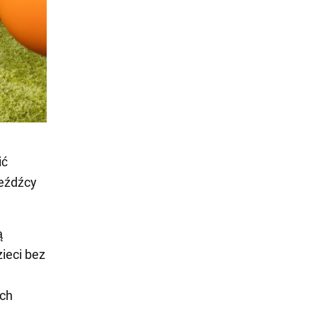
ić
jeźdźcy
ą
ieci bez
ych