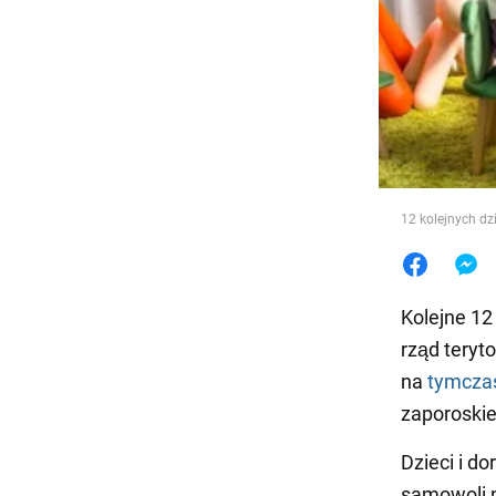
Jedzeni
12 kolejnych dz
Kolejne 12
rząd teryt
na
tymcza
zaporoskie
Dzieci i do
samowoli n