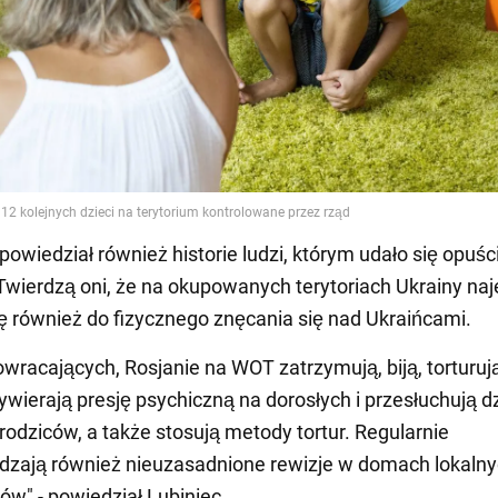
powiedział również historie ludzi, którym udało się opuśc
Twierdzą oni, że na okupowanych terytoriach Ukrainy na
ię również do fizycznego znęcania się nad Ukraińcami.
wracających, Rosjanie na WOT zatrzymują, biją, torturuj
wierają presję psychiczną na dorosłych i przesłuchują dz
rodziców, a także stosują metody tortur. Regularnie
dzają również nieuzasadnione rewizje w domach lokaln
w" - powiedział Lubiniec.