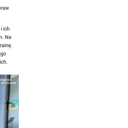
praw
i ich
m. Na
rainę.
ego
ich.