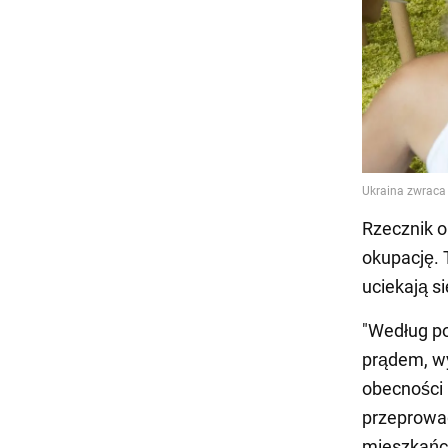
Rzecznik o
okupację. 
uciekają s
"Według po
prądem, wy
obecności 
przeprowa
mieszkańcó