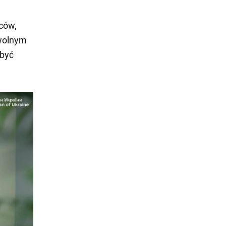
pców,
 wolnym
obyć