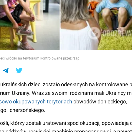
e
ieci wróciło na terytorium kontrolowane przez rząd
 ukraińskich dzieci zostało odesłanych na kontrolowane 
orium Ukrainy. Wraz ze swoimi rodzinami mali Ukraińcy m
sowo okupowanych terytoriach
obwodów donieckiego,
go i chersońskiego.
rośli, którzy zostali uratowani spod okupacji, opowiadają 
ajeźdźców, rosyjskiej machinie propagandowej, a nawet