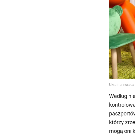
Według nie
kontrolowa
paszportów
którzy zrz
mogą oni k