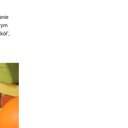
anie
owym
kół",