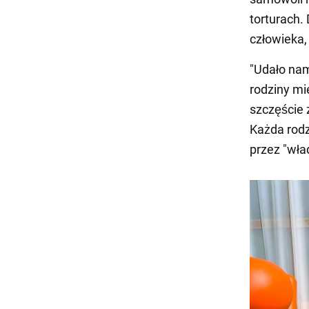
torturach.
człowieka
"Udało nam 
rodziny mi
szczęście 
Każda rod
przez "wła