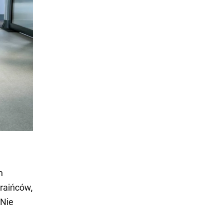
h
raińców,
 Nie