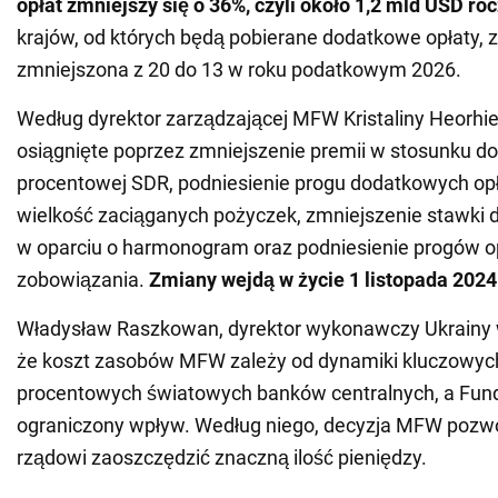
opłat zmniejszy się o 36%, czyli około 1,2 mld USD ro
krajów, od których będą pobierane dodatkowe opłaty, 
zmniejszona z 20 do 13 w roku podatkowym 2026.
Według dyrektor zarządzającej MFW Kristaliny Heorhiev
osiągnięte poprzez zmniejszenie premii w stosunku do
procentowej SDR, podniesienie progu dodatkowych opł
wielkość zaciąganych pożyczek, zmniejszenie stawki 
w oparciu o harmonogram oraz podniesienie progów o
zobowiązania.
Zmiany wejdą w życie 1 listopada 2024
Władysław Raszkowan, dyrektor wykonawczy Ukrainy 
że koszt zasobów MFW zależy od dynamiki kluczowyc
procentowych światowych banków centralnych, a Fun
ograniczony wpływ. Według niego, decyzja MFW pozwo
rządowi zaoszczędzić znaczną ilość pieniędzy.