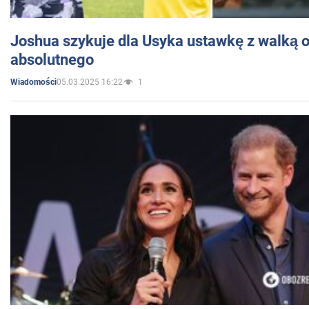
Joshua szykuje dla Usyka ustawkę z walką o 
absolutnego
05.03.2025 16:22
1
Wiadomości