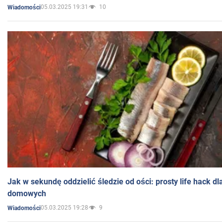
05.03.2025 19:31
10
Wiadomości
Jak w sekundę oddzielić śledzie od ości: prosty life hack d
domowych
05.03.2025 19:28
9
Wiadomości