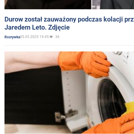
Durow został zauważony podczas kolacji prz
Jaredem Leto. Zdjęcie
05.03.2025 19:45
36
Rozrywka