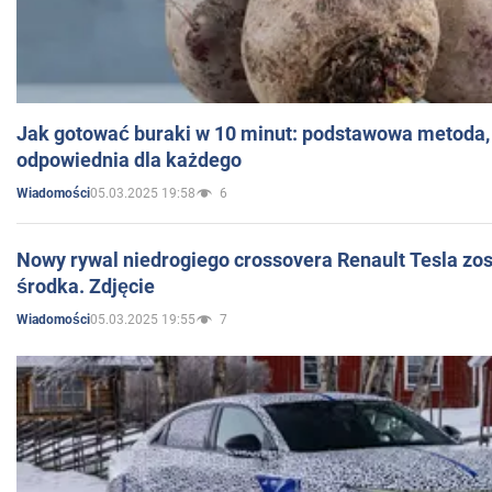
Jak gotować buraki w 10 minut: podstawowa metoda, 
odpowiednia dla każdego
05.03.2025 19:58
6
Wiadomości
Nowy rywal niedrogiego crossovera Renault Tesla zo
środka. Zdjęcie
05.03.2025 19:55
7
Wiadomości