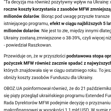
"Ta decyzja ma również pozytywny wpływ na Ukrainę: 
roczne koszty korzystania z zasobów MFW zmniejszą 
milionów dolarów
. Biorąc pod uwagę przyszłe trans
istniejącego programu,
efekt w ciągu najbliższych 5 l
milionów dolarów
. Nie jest to złe, między innymi dlate
Ukrainy zostaną zmniejszone o 38-39%, czyli więcej niż
- powiedział Raszkowan.
Przewiduje on, że w przyszłości
podstawowa stopa op
pożyczek MFW również zacznie spadać z najwyższyc
których znajdowała się w ciągu ostatniego roku. To jes
obniży koszty zasobów Funduszu dla Ukrainy.
OBOZ.UA poinformował również, że do 21 października
się piąty przegląd ukraińskiego programu Extended Fund
Rada Dyrektorów MFW podejmie decyzję o przyznaniu 
makrofinansowej w wysokości 1,1 mld USD. W sumie 