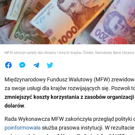
Wojna na Ukrainie
Świat
Jedzenie
MFW obniżył opłaty dla Ukrainy i innych krajów. Źródło: Narodowy Bank Ukrainy
Międzynarodowy Fundusz Walutowy (MFW) zrewidowa
za swoje usługi dla krajów rozwijających się. Pozwoli t
zmniejszyć koszty korzystania z zasobów organizacji
dolarów
.
Rada Wykonawcza MFW zakończyła przegląd polityki o
poinformowała
służba prasowa instytucji. W rezultaci