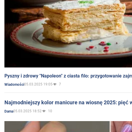
Pyszny i zdrowy "Napoleon" z ciasta filo: przygotowanie zaj
05.03.2025 19:05
7
Wiadomości
Najmodniejszy kolor manicure na wiosnę 2025: pięć
05.03.2025 18:52
10
Dama