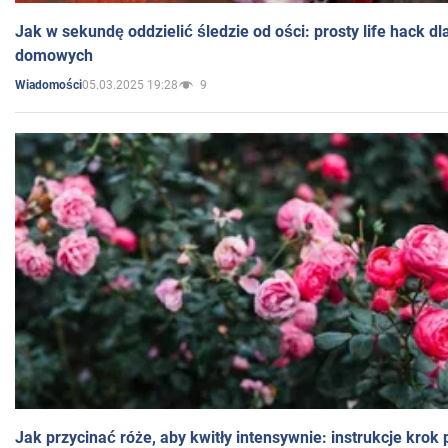
Jak w sekundę oddzielić śledzie od ości: prosty life hack d
domowych
05.03.2025 19:28
9
Wiadomości
Jak przycinać róże, aby kwitły intensywnie: instrukcje krok