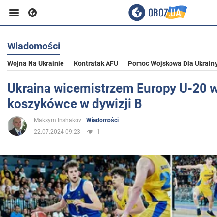
Wiadomości
Biznes
Wojna Na Ukrainie
Kontratak AFU
Pomoc Wojskowa Dla Ukrain
Sport
Ukraina wicemistrzem Europy U-20 
koszykówce w dywizji B
Rozrywka
Maksym Inshakov
Wiadomości
22.07.2024 09:23
1
Życie
Polityka
Społeczeństwo