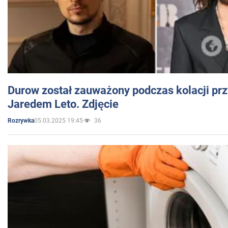
Durow został zauważony podczas kolacji prz
Jaredem Leto. Zdjęcie
05.03.2025 19:45
36
Rozrywka