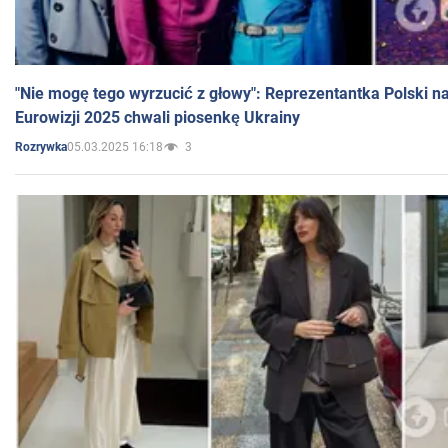
"Nie mogę tego wyrzucić z głowy": Reprezentantka Polski n
Eurowizji 2025 chwali piosenkę Ukrainy
05.03.2025 16:18
3
Rozrywka