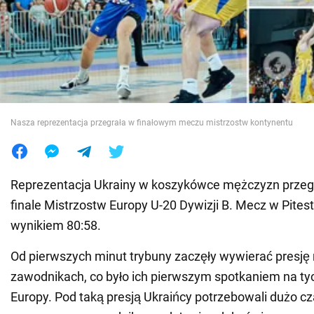
Wojna na Ukrainie
Świat
Jedzenie
Nasza reprezentacja przegrała w finałowym meczu mistrzostw kontynentu
Reprezentacja Ukrainy w koszykówce mężczyzn przeg
finale Mistrzostw Europy U-20 Dywizji B. Mecz w Pitest
wynikiem 80:58.
Od pierwszych minut trybuny zaczęły wywierać presję
zawodnikach, co było ich pierwszym spotkaniem na t
Europy. Pod taką presją Ukraińcy potrzebowali dużo cz