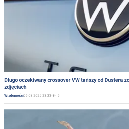
Długo oczekiwany crossover VW tańszy od Dustera zo
zdjęciach
05.03.2025 23:23
5
Wiadomości