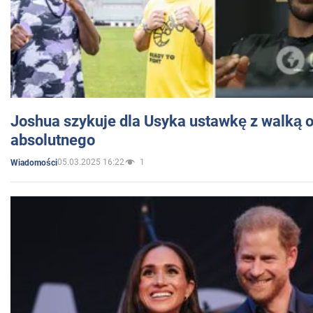
Joshua szykuje dla Usyka ustawkę z walką o 
absolutnego
05.03.2025 16:22
1
Wiadomości