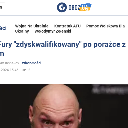
N
Wojna Na Ukrainie
Kontratak AFU
Pomoc Wojskowa Dla
ści
Ukrainy
Wołodymyr Zełenski
ury "zdyskwalifikowany" po porażce z
em
ka
ym Inshakov
Wiadomości
.2024 15:46
2
eństwo
a Ukrainie