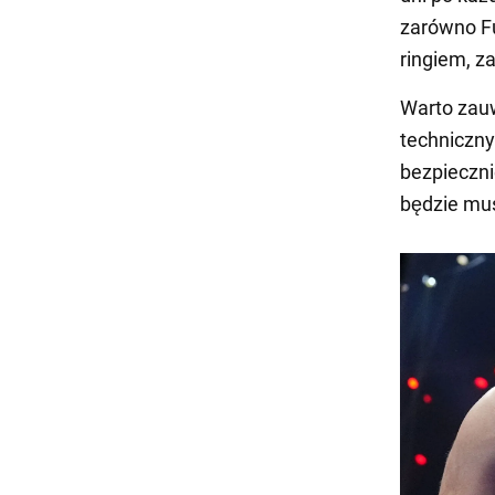
zarówno Fu
ringiem, z
Warto zauw
techniczny
bezpieczni
będzie mus