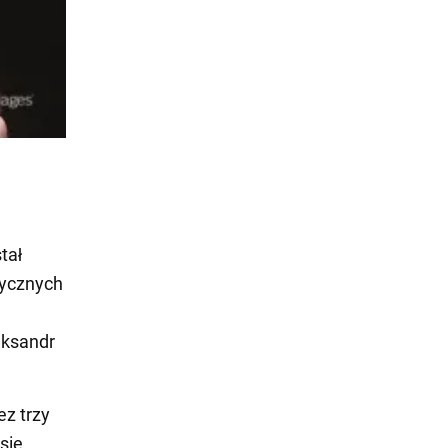
tał
ycznych
"
eksandr
z trzy
sie,