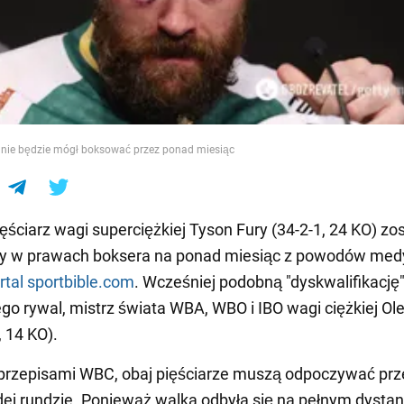
e
r nie będzie mógł boksować przez ponad miesiąc
ięściarz wagi superciężkiej Tyson Fury (34-2-1, 24 KO) zos
y w prawach boksera na ponad miesiąc z powodów med
rtal sportbible.com
. Wcześniej podobną "dyskwalifikację
ego rywal, mistrz świata WBA, WBO i IBO wagi ciężkiej Ol
, 14 KO).
przepisami WBC, obaj pięściarze muszą odpoczywać prze
dej rundzie. Ponieważ walka odbyła się na pełnym dystan