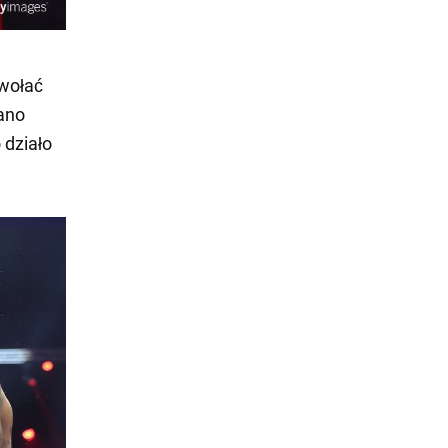
dwołać
iano
 działo