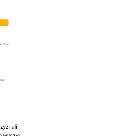
rzyznali
o wyszło