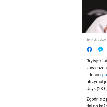
Jedzeni
Brytyjski bokse
Brytyjski p
zawieszon
- donosi
po
otrzymał j
Usyk (23-0
Zgodnie z 
dni po każ