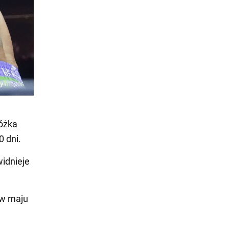
łóżka
0 dni.
widnieje
 w maju