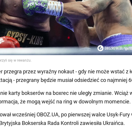
er przegra przez wyraźny nokaut - gdy nie może wstać z 
tacją - przegrany będzie musiał odsiedzieć co najmniej 6
ie karty bokserów na boxrec nie uległy zmianie. Wciąż 
formacja, że mogą wejść na ring w dowolnym momencie.
ował wcześniej OBOZ.UA, po pierwszej walce Usyk-Fury
 Brytyjska Bokserska Rada Kontroli zawiesiła Ukraińca.