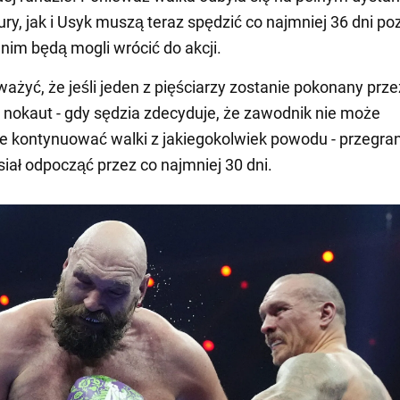
ry, jak i Usyk muszą teraz spędzić co najmniej 36 dni po
anim będą mogli wrócić do akcji.
ażyć, że jeśli jeden z pięściarzy zostanie pokonany prze
 nokaut - gdy sędzia zdecyduje, że zawodnik nie może
e kontynuować walki z jakiegokolwiek powodu - przegra
iał odpocząć przez co najmniej 30 dni.