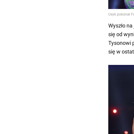
Wyszło na 
się od wyn
Tysonowi p
się w osta