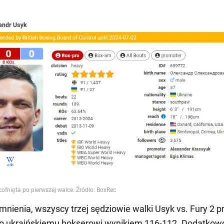
mnienia, wszyscy trzej sędziowie walki Usyk vs. Fury 2 p
o ukraińskiemu bokserowi wynikiem 116-112. Dodatkow