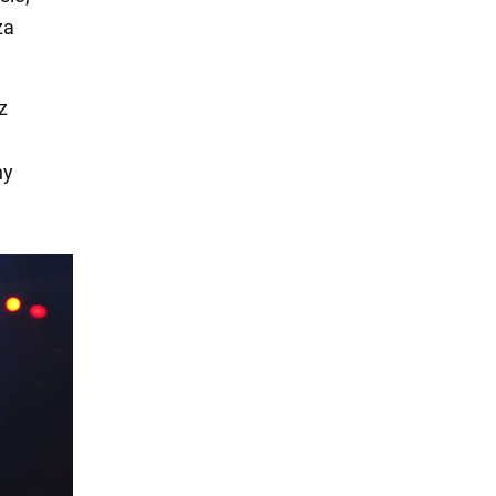
za
z
ny