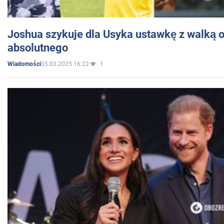
Joshua szykuje dla Usyka ustawkę z walką o 
absolutnego
05.03.2025 16:22
1
Wiadomości