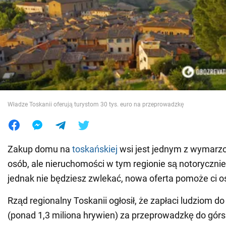
Wojna na Ukrainie
Świat
Jedzenie
Władze Toskanii oferują turystom 30 tys. euro na przeprowadzkę
Zakup domu na
toskańskiej
wsi jest jednym z wymarz
osób, ale nieruchomości w tym regionie są notorycznie 
jednak nie będziesz zwlekać, nowa oferta pomoże ci o
Rząd regionalny Toskanii ogłosił, że zapłaci ludziom do
(ponad 1,3 miliona hrywien) za przeprowadzkę do górs