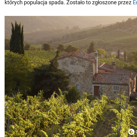
których populacja spada. Zostało to zgłoszone przez
E