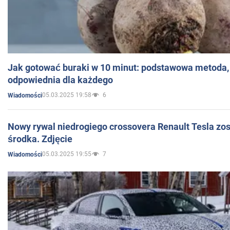
Jak gotować buraki w 10 minut: podstawowa metoda, 
odpowiednia dla każdego
05.03.2025 19:58
6
Wiadomości
Nowy rywal niedrogiego crossovera Renault Tesla zo
środka. Zdjęcie
05.03.2025 19:55
7
Wiadomości