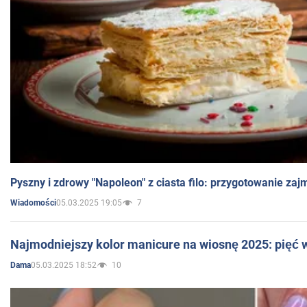
Pyszny i zdrowy "Napoleon" z ciasta filo: przygotowanie zaj
05.03.2025 19:05
7
Wiadomości
Najmodniejszy kolor manicure na wiosnę 2025: pięć
05.03.2025 18:52
10
Dama