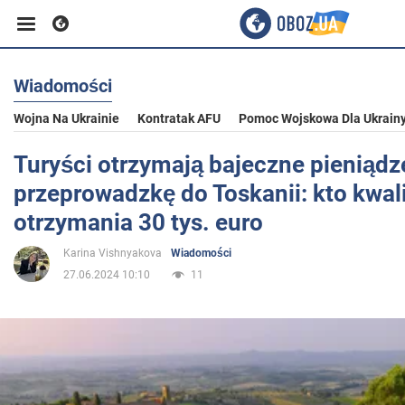
Wiadomości
Biznes
Wojna Na Ukrainie
Kontratak AFU
Pomoc Wojskowa Dla Ukrain
Sport
Turyści otrzymają bajeczne pieniądz
przeprowadzkę do Toskanii: kto kwali
Rozrywka
otrzymania 30 tys. euro
Karina Vishnyakova
Wiadomości
Życie
27.06.2024 10:10
11
Polityka
Społeczeństwo