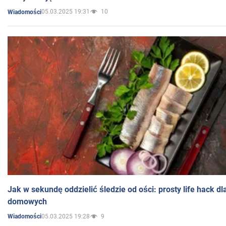
05.03.2025 19:31
10
Wiadomości
Jak w sekundę oddzielić śledzie od ości: prosty life hack d
domowych
05.03.2025 19:28
9
Wiadomości