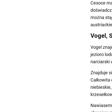
Cesoce ma 
doświadczon
można stąd
austriacki
Vogel, 
Vogel znaj
jezioro lo
narciarski
Znajduje s
Całkowita 
niebieskie
krzesełkow
Nawiasem m