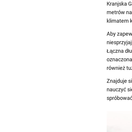
Kranjska G
metrów na
klimatem k
Aby zapewn
niesprzyj
Łączna dłu
oznaczona 
również tu
Znajduje s
nauczyć si
spróbować 