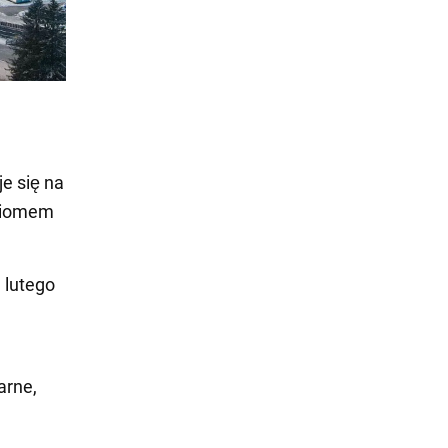
e się na
oziomem
 lutego
arne,