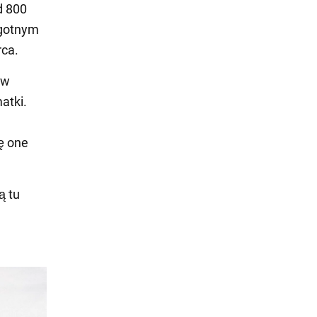
d 800
lgotnym
rca.
 w
atki.
ę one
ą tu