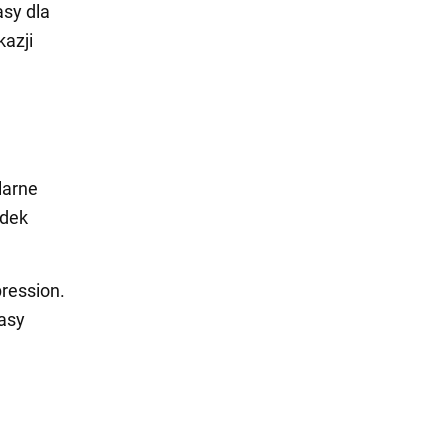
asy dla
kazji
larne
odek
pression.
rasy