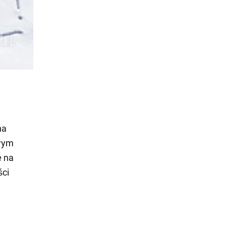
na
twym
ę na
ści