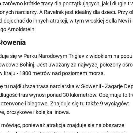
zarówno krótkie trasy dla początkujących, jak i długie tr
ych narciarzy. A Ravelnik jest idealny dla dzieci. Przy o
 dojechać do innych atrakcji, w tym włoskiej Sella Nevi i
ego Arnoldstein.
Słowenia
duje się w Parku Narodowym Triglav z widokiem na popu
dowcowe Bohinj. Jest uważany za najwyżej położony ośr
 w kraju - 1800 metrów nad poziomem morza.
ię tu najdłuższa trasa narciarska w Słowenii - Žagarje De
długość tras wynosi ponad 30 kilometrów. Obejmuje to t
, czerwone i biegowe. Znajduje się tu także 9 wyciągów:
e, orczykowe i kolejka linowa.
ówiąc, ponieważ atrakcja znajduje się na obszarze