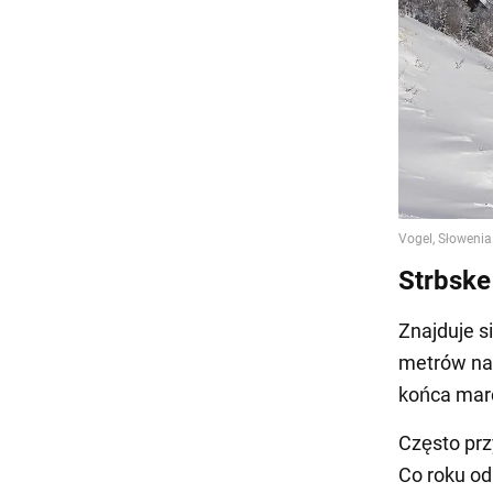
Strbske
Znajduje s
metrów nad
końca mar
Często prz
Co roku o