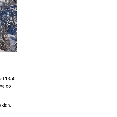
nad 1350
wa do
skich.