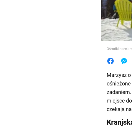
Jedzeni
Ośrodki narciars
Marzysz o 
ośnieżone 
zadaniem. 
miejsce do
czekają na
Kranjsk