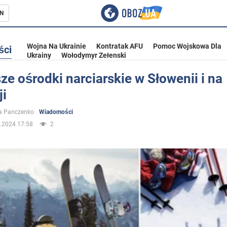
N
Wojna Na Ukrainie
Kontratak AFU
Pomoc Wojskowa Dla
ści
Ukrainy
Wołodymyr Zełenski
ze ośrodki narciarskie w Słowenii i na
ji
ka
a Panczenko
Wiadomości
.2024 17:58
2
eństwo
a Ukrainie