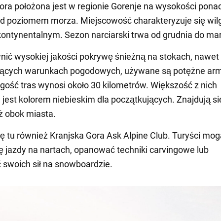
ora położona jest w regionie Gorenje na wysokości pona
d poziomem morza. Miejscowość charakteryzuje się wi
ontynentalnym. Sezon narciarski trwa od grudnia do ma
ić wysokiej jakości pokrywę śnieżną na stokach, nawet
ających warunkach pogodowych, używane są potężne arm
gość tras wynosi około 30 kilometrów. Większość z nich
jest kolorem niebieskim dla początkujących. Znajdują si
ż obok miasta.
ię tu również Kranjska Gora Ask Alpine Club. Turyści mog
ę jazdy na nartach, opanować techniki carvingowe lub
swoich sił na snowboardzie.