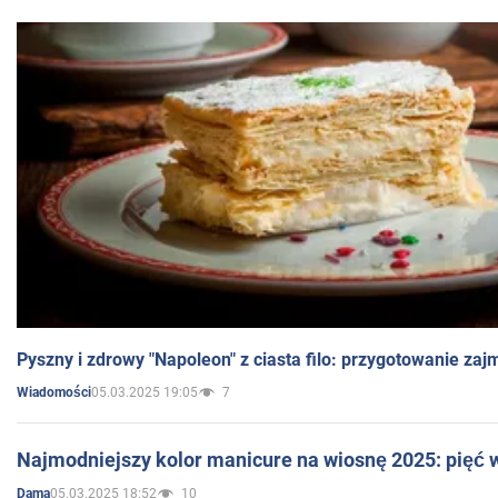
Pyszny i zdrowy "Napoleon" z ciasta filo: przygotowanie zaj
05.03.2025 19:05
7
Wiadomości
Najmodniejszy kolor manicure na wiosnę 2025: pięć
05.03.2025 18:52
10
Dama