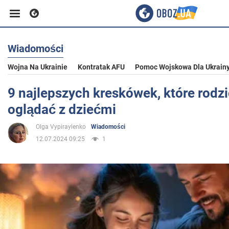
Wiadomości
Biznes
Wojna Na Ukrainie
Kontratak AFU
Pomoc Wojskowa Dla Ukrain
Sport
9 najlepszych kreskówek, które rodz
oglądać z dziećmi
Rozrywka
Olga Vypiraylenko
Wiadomości
12.07.2024 09:25
1
Życie
Polityka
Społeczeństwo