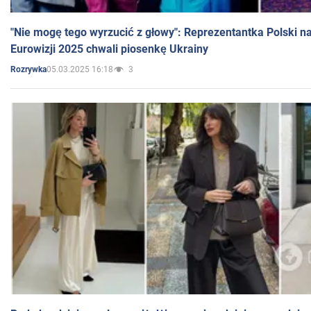
"Nie mogę tego wyrzucić z głowy": Reprezentantka Polski n
Eurowizji 2025 chwali piosenkę Ukrainy
05.03.2025 16:18
3
Rozrywka