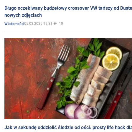
Długo oczekiwany budżetowy crossover VW tańszy od Dust
nowych zdjęciach
05.03.2025 19:31
10
Wiadomości
Jak w sekundę oddzielić śledzie od ości: prosty life hack d