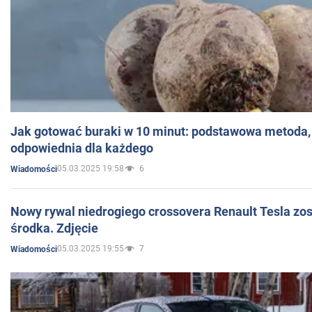
Jak gotować buraki w 10 minut: podstawowa metoda, 
odpowiednia dla każdego
05.03.2025 19:58
6
Wiadomości
Nowy rywal niedrogiego crossovera Renault Tesla zo
środka. Zdjęcie
05.03.2025 19:55
7
Wiadomości