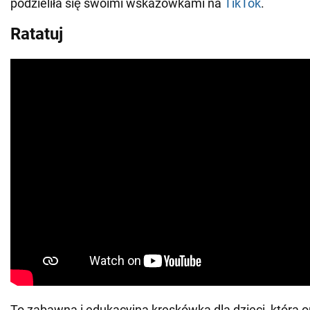
podzieliła się swoimi wskazówkami na
TikTok
.
Ratatuj
To zabawna i edukacyjna kreskówka dla dzieci, która 