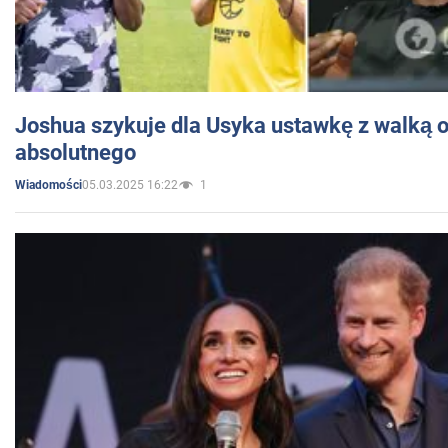
Joshua szykuje dla Usyka ustawkę z walką o 
absolutnego
05.03.2025 16:22
1
Wiadomości