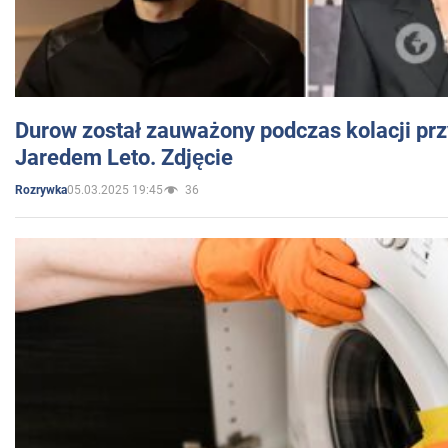
Durow został zauważony podczas kolacji prz
Jaredem Leto. Zdjęcie
05.03.2025 19:45
36
Rozrywka