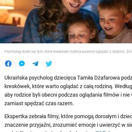
Wojna na Ukrainie
Świat
Jedzenie
Psycholog dzieli się tym, które kreskówki rodzice powinni oglądać z dziećmi. Źró
Ukraińska psycholog dziecięca Tamiła Dżafarowa podz
kreskówek, które warto oglądać z całą rodziną. Według 
aby rodzice byli obecni podczas oglądania filmów i nie 
zamiast spędzać czas razem.
Ekspertka zebrała filmy, które pomogą dorosłym i dzi
znaczenie przyjaźni, zrozumieć emocje i uwierzyć w si