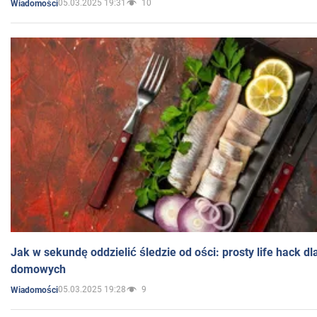
05.03.2025 19:31
10
Wiadomości
Jak w sekundę oddzielić śledzie od ości: prosty life hack d
domowych
05.03.2025 19:28
9
Wiadomości