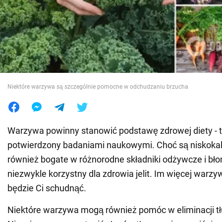
Wojna na Ukrainie
Świat
Jedzenie
Niektóre warzywa są szczególnie pomocne w odchudzaniu brzucha
Warzywa powinny stanowić podstawę zdrowej diety - 
potwierdzony badaniami naukowymi. Choć są niskokal
również bogate w różnorodne składniki odżywcze i błonn
niezwykle korzystny dla zdrowia jelit. Im więcej warzyw
będzie Ci schudnąć.
Niektóre warzywa mogą również pomóc w eliminacji tł