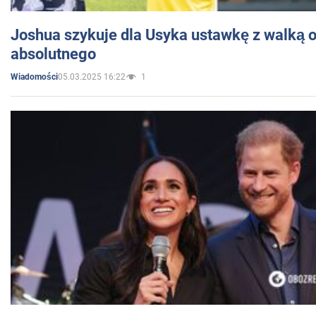
Joshua szykuje dla Usyka ustawkę z walką o 
absolutnego
05.03.2025 16:22
1
Wiadomości