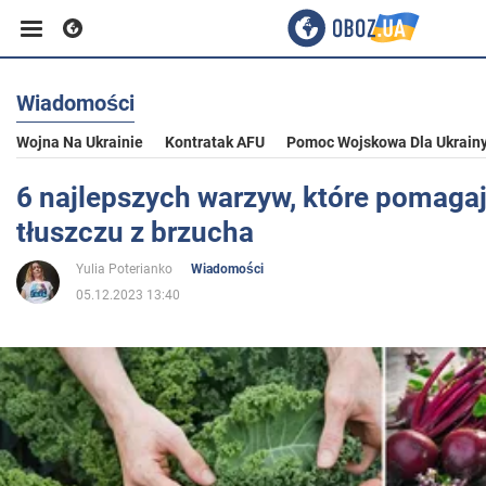
Wiadomości
Biznes
Wojna Na Ukrainie
Kontratak AFU
Pomoc Wojskowa Dla Ukrain
Sport
6 najlepszych warzyw, które pomagaj
tłuszczu z brzucha
Rozrywka
Yulia Poterianko
Wiadomości
05.12.2023 13:40
Życie
Polityka
Społeczeństwo