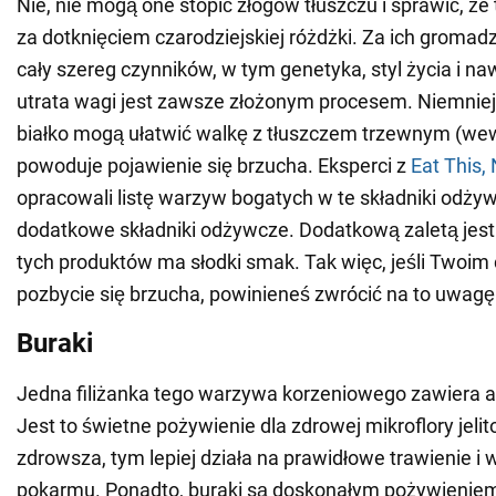
Nie, nie mogą one stopić złogów tłuszczu i sprawić, że t
za dotknięciem czarodziejskiej różdżki. Za ich groma
cały szereg czynników, w tym genetyka, styl życia i na
utrata wagi jest zawsze złożonym procesem. Niemniej 
białko mogą ułatwić walkę z tłuszczem trzewnym (we
powoduje pojawienie się brzucha. Eksperci z
Eat This,
opracowali listę warzyw bogatych w te składniki odżyw
dodatkowe składniki odżywcze. Dodatkową zaletą jest 
tych produktów ma słodki smak. Tak więc, jeśli Twoim 
pozbycie się brzucha, powinieneś zwrócić na to uwagę
Buraki
Jedna filiżanka tego warzywa korzeniowego zawiera aż
Jest to świetne pożywienie dla zdrowej mikroflory jelit
zdrowsza, tym lepiej działa na prawidłowe trawienie i 
pokarmu. Ponadto, buraki są doskonałym pożywienie