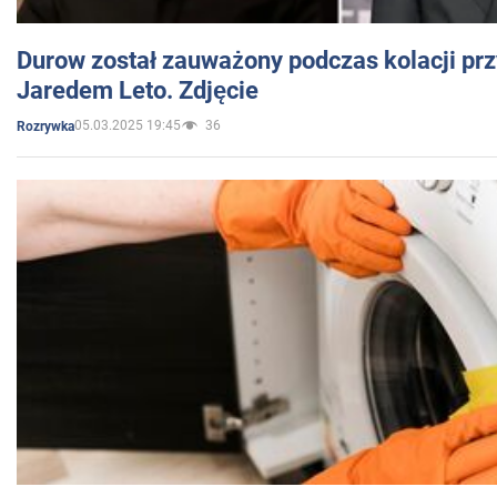
Durow został zauważony podczas kolacji prz
Jaredem Leto. Zdjęcie
05.03.2025 19:45
36
Rozrywka