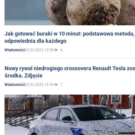
Jak gotować buraki w 10 minut: podstawowa metoda, 
odpowiednia dla każdego
05.03.2025 19:58
6
Wiadomości
Nowy rywal niedrogiego crossovera Renault Tesla zo
środka. Zdjęcie
05.03.2025 19:55
7
Wiadomości