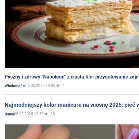
Pyszny i zdrowy "Napoleon" z ciasta filo: przygotowanie zaj
05.03.2025 19:05
7
Wiadomości
Najmodniejszy kolor manicure na wiosnę 2025: pięć
05.03.2025 18:52
10
Dama