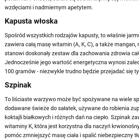
wzdęciami i nadmiernym apetytem.
Kapusta włoska
Spośród wszystkich rodzajów kapusty, to właśnie jar
zawiera całą masę witamin (A, K, C), a także mangan, m
stanowi doskonały zestaw dla zachowania zdrowia ca
Jednocześnie jego wartość energetyczna wynosi zaled
100 gramów - niezwykle trudno będzie przejadać się 
Szpinak
To liściaste warzywo może być spożywane na wiele s
dodawane świeże do sałatek, używane do robienia zu
koktajli białkowych i różnych dań na ciepło. Szpinak z
witaminy K, która jest korzystna dla naczyń krwionośn
pomóc zmniejszyć masę ciała i spalić niebezpieczny tł