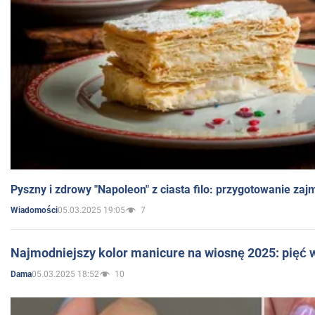
Pyszny i zdrowy "Napoleon" z ciasta filo: przygotowanie zaj
05.03.2025 19:05
7
Wiadomości
Najmodniejszy kolor manicure na wiosnę 2025: pięć
05.03.2025 18:52
10
Dama