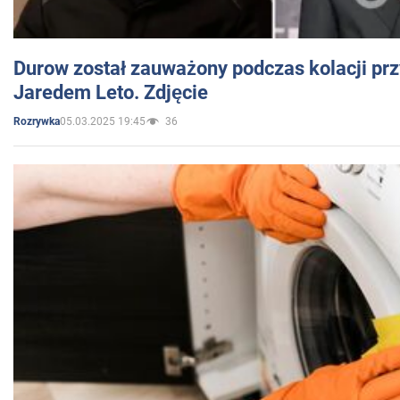
Durow został zauważony podczas kolacji prz
Jaredem Leto. Zdjęcie
05.03.2025 19:45
36
Rozrywka