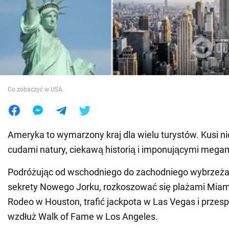
Wojna na Ukrainie
Świat
Jedzenie
Co zobaczyć w USA
Ameryka to wymarzony kraj dla wielu turystów. Kusi n
cudami natury, ciekawą historią i imponującymi mega
Podróżując od wschodniego do zachodniego wybrzeża
sekrety Nowego Jorku, rozkoszować się plażami Miami
Rodeo w Houston, trafić jackpota w Las Vegas i przes
wzdłuż Walk of Fame w Los Angeles.