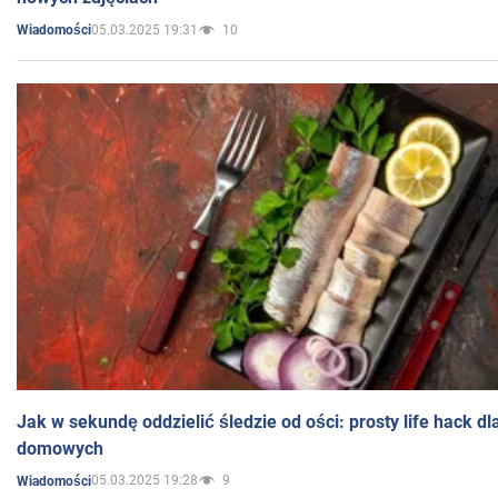
05.03.2025 19:31
10
Wiadomości
Jak w sekundę oddzielić śledzie od ości: prosty life hack d
domowych
05.03.2025 19:28
9
Wiadomości