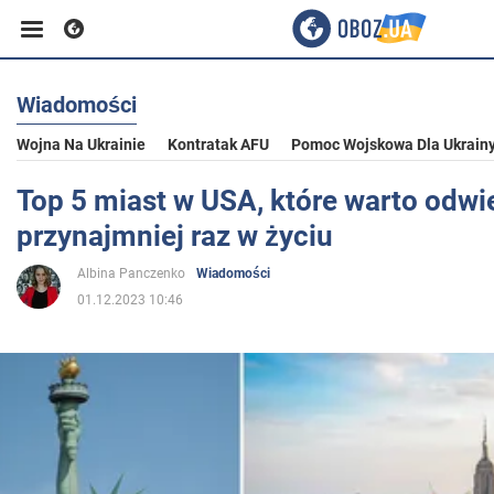
Wiadomości
Biznes
Wojna Na Ukrainie
Kontratak AFU
Pomoc Wojskowa Dla Ukrain
Sport
Top 5 miast w USA, które warto odwi
przynajmniej raz w życiu
Rozrywka
Albina Panczenko
Wiadomości
01.12.2023 10:46
Życie
Polityka
Społeczeństwo