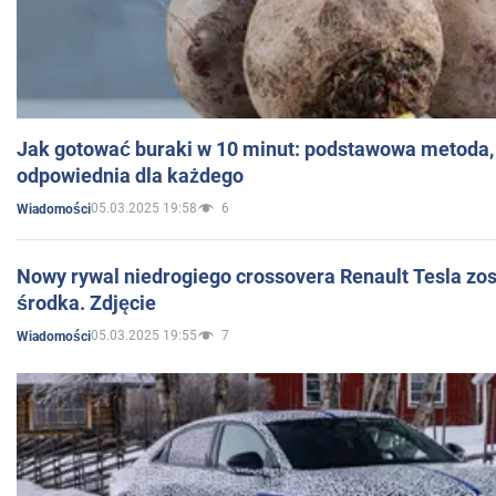
Jak gotować buraki w 10 minut: podstawowa metoda, 
odpowiednia dla każdego
05.03.2025 19:58
6
Wiadomości
Nowy rywal niedrogiego crossovera Renault Tesla zo
środka. Zdjęcie
05.03.2025 19:55
7
Wiadomości