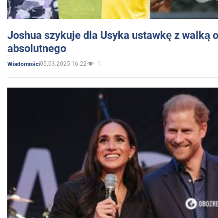
Joshua szykuje dla Usyka ustawkę z walką o 
absolutnego
05.03.2025 16:22
1
Wiadomości