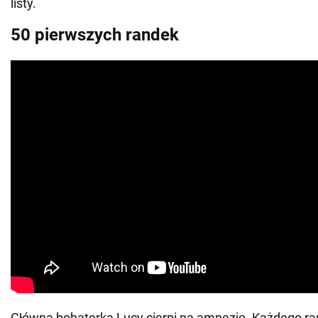
listy.
50 pierwszych randek
Główna bohaterka Lucy cierpi na amnezję. Każdego ra