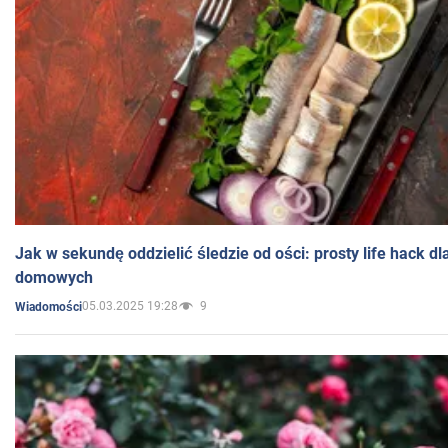
Jak w sekundę oddzielić śledzie od ości: prosty life hack d
domowych
05.03.2025 19:28
9
Wiadomości