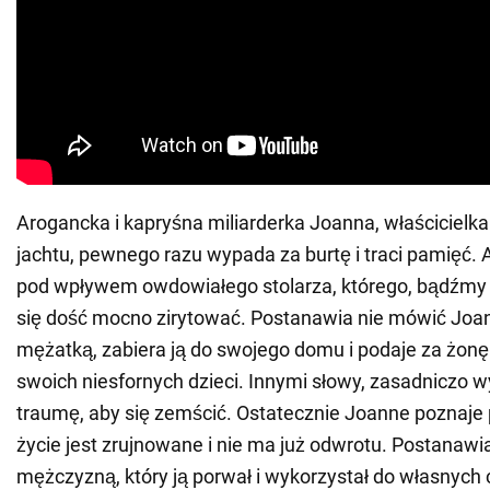
Arogancka i kapryśna miliarderka Joanna, właścicielk
jachtu, pewnego razu wypada za burtę i traci pamięć. A
pod wpływem owdowiałego stolarza, którego, bądźmy s
się dość mocno zirytować. Postanawia nie mówić Joan
mężatką, zabiera ją do swojego domu i podaje za żon
swoich niesfornych dzieci. Innymi słowy, zasadniczo wy
traumę, aby się zemścić. Ostatecznie Joanne poznaje 
życie jest zrujnowane i nie ma już odwrotu. Postanawi
mężczyzną, który ją porwał i wykorzystał do własnych 