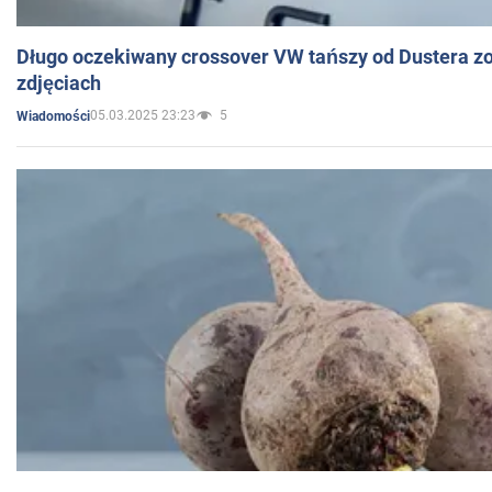
Długo oczekiwany crossover VW tańszy od Dustera zo
zdjęciach
05.03.2025 23:23
5
Wiadomości