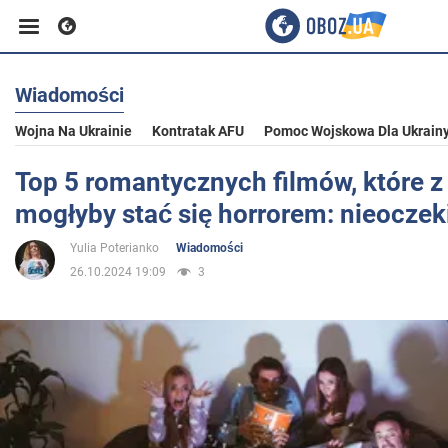
Wiadomości
Biznes
Wojna Na Ukrainie
Kontratak AFU
Pomoc Wojskowa Dla Ukrain
Sport
Top 5 romantycznych filmów, które z
mogłyby stać się horrorem: nieocze
Rozrywka
Yulia Poterianko
Wiadomości
26.10.2024 19:09
3
Życie
Polityka
Społeczeństwo