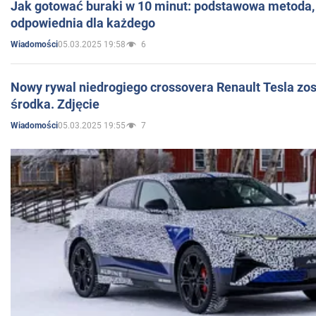
Jak gotować buraki w 10 minut: podstawowa metoda, 
odpowiednia dla każdego
05.03.2025 19:58
6
Wiadomości
Nowy rywal niedrogiego crossovera Renault Tesla zo
środka. Zdjęcie
05.03.2025 19:55
7
Wiadomości