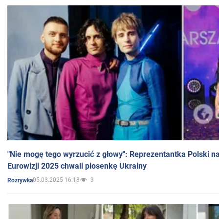
"Nie mogę tego wyrzucić z głowy": Reprezentantka Polski n
Eurowizji 2025 chwali piosenkę Ukrainy
05.03.2025 16:18
3
Rozrywka