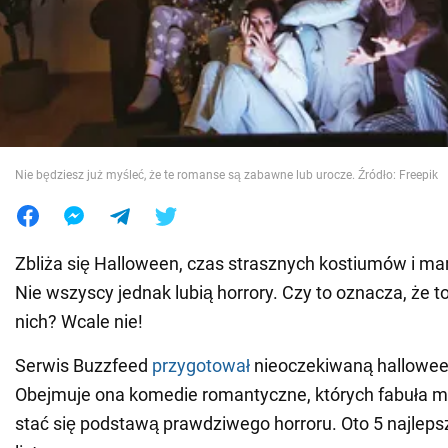
Wojna na Ukrainie
Świat
Jedzenie
Nie będziesz już myśleć, że te romanse są zabawne lub urocze. Źródło: Freepik
Zbliża się Halloween, czas strasznych kostiumów i ma
Nie wszyscy jednak lubią horrory. Czy to oznacza, że to
nich? Wcale nie!
Serwis Buzzfeed
przygotował
nieoczekiwaną hallowee
Obejmuje ona komedie romantyczne, których fabuła m
stać się podstawą prawdziwego horroru. Oto 5 najlepsz