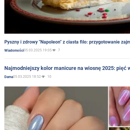
Pyszny i zdrowy "Napoleon" z ciasta filo: przygotowanie zaj
05.03.2025 19:05
7
Wiadomości
Najmodniejszy kolor manicure na wiosnę 2025: pięć
05.03.2025 18:52
10
Dama