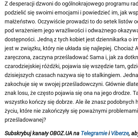
Z desperacji dzwoni do ogólnokrajowego programu ra
podzielić się swoimi emocjami i powiedzieć im, jak wsp
małżeństwo. Oczywiście prowadzi to do setek listów od
pod wrażeniem jego wrażliwości i odważnego okazyw
dostępności. Jedną z tych kobiet jest dziennikarka o im
jest w związku, który nie układa się najlepiej. Chociaż 
zaręczona, zaczyna prześladować Sama i, jak za dotk
czarodziejskiej różdżki, pojawia się wszędzie tam, gdzi
dzisiejszych czasach nazywa się to stalkingiem. Jed
zakochuje się w swojej prześladowczyni. Głównie dlat
znak losu, że często pojawia się ona na jego drodze. Ta
wszystko kończy się dobrze. Ale ile znasz podobnych h
życiu, które nie zakończyły się poważnymi problemami
prześladowanej?
Subskrybuj kanały OBOZ.UA na
Telegramie
i
Viberze
, a