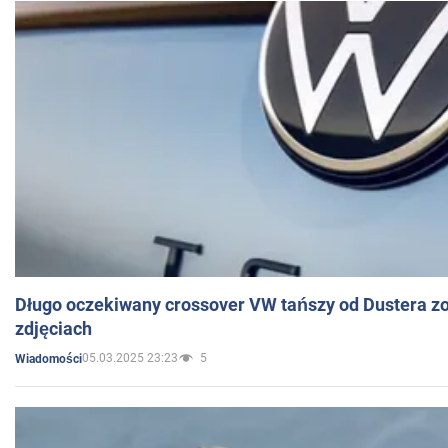
Długo oczekiwany crossover VW tańszy od Dustera zo
zdjęciach
05.03.2025 23:23
5
Wiadomości