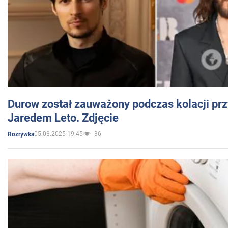
Durow został zauważony podczas kolacji prz
Jaredem Leto. Zdjęcie
05.03.2025 19:45
36
Rozrywka