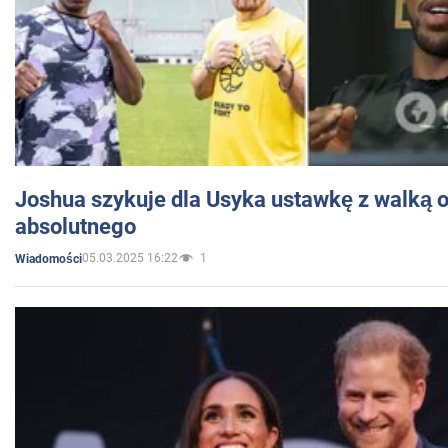
Joshua szykuje dla Usyka ustawkę z walką o 
absolutnego
05.03.2025 16:22
1
Wiadomości