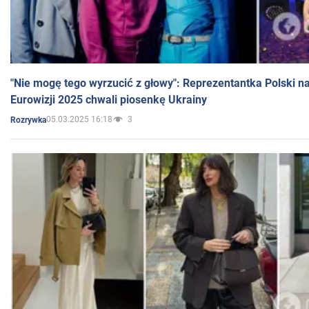
"Nie mogę tego wyrzucić z głowy": Reprezentantka Polski n
Eurowizji 2025 chwali piosenkę Ukrainy
05.03.2025 16:18
3
Rozrywka