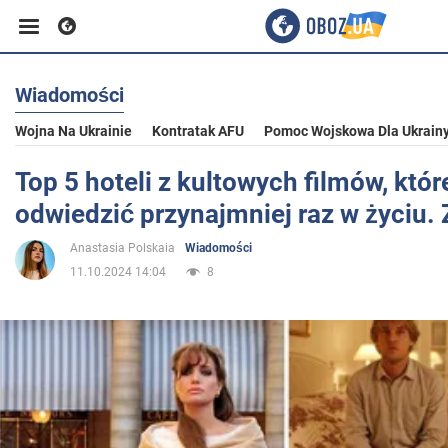
Wiadomości
Biznes
Wojna Na Ukrainie
Kontratak AFU
Pomoc Wojskowa Dla Ukrain
Sport
Top 5 hoteli z kultowych filmów, któr
odwiedzić przynajmniej raz w życiu. 
Rozrywka
Anastasia Polskaia
Wiadomości
11.10.2024 14:04
8
Życie
Polityka
Społeczeństwo