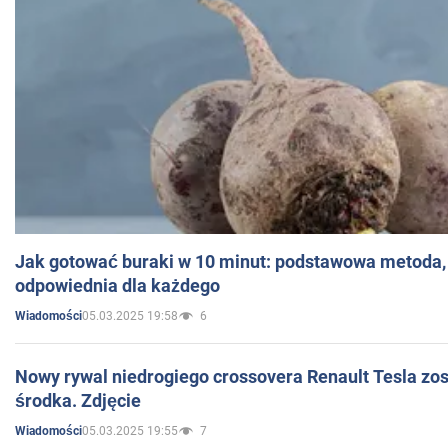
Jak gotować buraki w 10 minut: podstawowa metoda, 
odpowiednia dla każdego
05.03.2025 19:58
6
Wiadomości
Nowy rywal niedrogiego crossovera Renault Tesla zo
środka. Zdjęcie
05.03.2025 19:55
7
Wiadomości