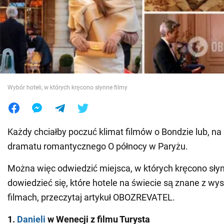
Wojna na Ukrainie
Świat
Jedzenie
Wybór hoteli, w których kręcono słynne filmy
Każdy chciałby poczuć klimat filmów o Bondzie lub, na
dramatu romantycznego O północy w Paryżu.
Można więc odwiedzić miejsca, w których kręcono słyn
dowiedzieć się, które hotele na świecie są znane z w
filmach, przeczytaj artykuł OBOZREVATEL.
1.
Danieli
w Wenecji z filmu Turysta