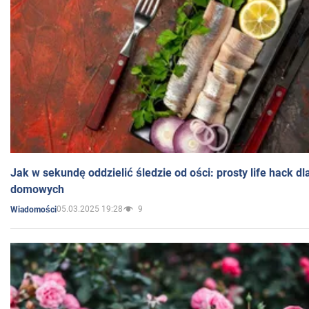
Jak w sekundę oddzielić śledzie od ości: prosty life hack d
domowych
05.03.2025 19:28
9
Wiadomości