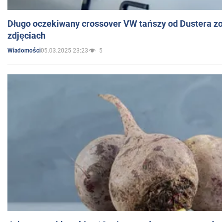
Długo oczekiwany crossover VW tańszy od Dustera zo
zdjęciach
05.03.2025 23:23
5
Wiadomości