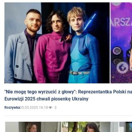
"Nie mogę tego wyrzucić z głowy": Reprezentantka Polski n
Eurowizji 2025 chwali piosenkę Ukrainy
05.03.2025 16:18
3
Rozrywka