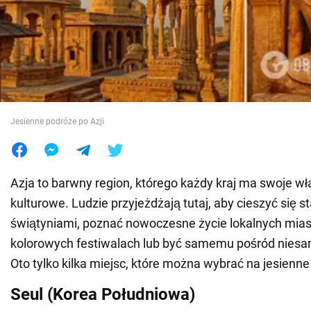
Wojna na Ukrainie
Świat
Jedzenie
Jesienne podróże po Azji
Azja to barwny region, którego każdy kraj ma swoje w
kulturowe. Ludzie przyjeżdżają tutaj, aby cieszyć się 
świątyniami, poznać nowoczesne życie lokalnych mias
kolorowych festiwalach lub być samemu pośród niesa
Oto tylko kilka miejsc, które można wybrać na jesienn
Seul (Korea Południowa)