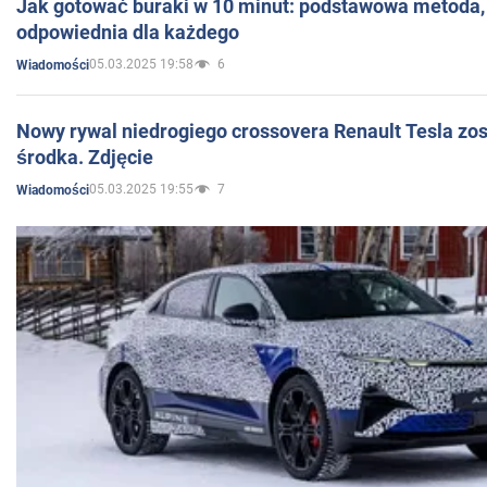
Jak gotować buraki w 10 minut: podstawowa metoda, 
odpowiednia dla każdego
05.03.2025 19:58
6
Wiadomości
Nowy rywal niedrogiego crossovera Renault Tesla zo
środka. Zdjęcie
05.03.2025 19:55
7
Wiadomości