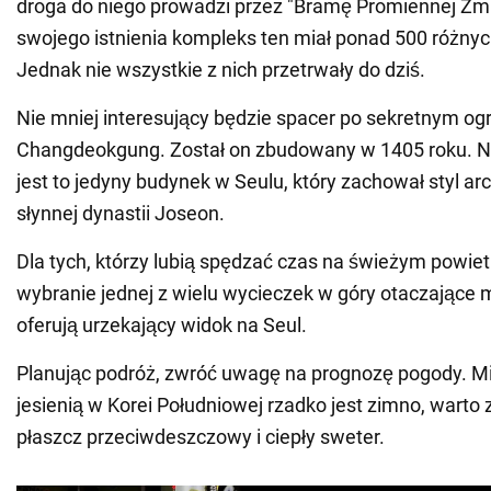
droga do niego prowadzi przez "Bramę Promiennej Zm
swojego istnienia kompleks ten miał ponad 500 różny
Jednak nie wszystkie z nich przetrwały do dziś.
Nie mniej interesujący będzie spacer po sekretnym og
Changdeokgung. Został on zbudowany w 1405 roku. 
jest to jedyny budynek w Seulu, który zachował styl ar
słynnej dynastii Joseon.
Dla tych, którzy lubią spędzać czas na świeżym powie
wybranie jednej z wielu wycieczek w góry otaczające m
oferują urzekający widok na Seul.
Planując podróż, zwróć uwagę na prognozę pogody. 
jesienią w Korei Południowej rzadko jest zimno, warto
płaszcz przeciwdeszczowy i ciepły sweter.