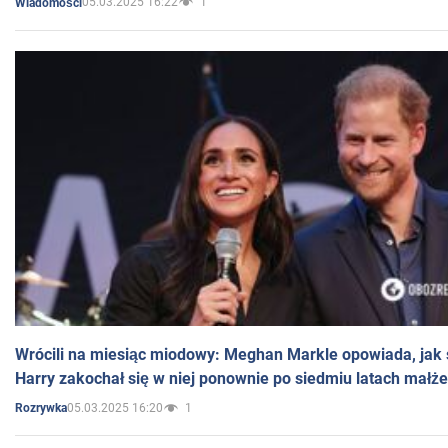
05.03.2025 16:22
1
Wiadomości
Wrócili na miesiąc miodowy: Meghan Markle opowiada, jak s
Harry zakochał się w niej ponownie po siedmiu latach małż
05.03.2025 16:20
1
Rozrywka