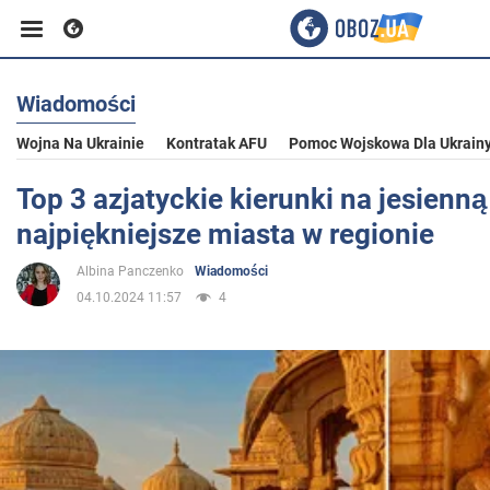
Wiadomości
Biznes
Wojna Na Ukrainie
Kontratak AFU
Pomoc Wojskowa Dla Ukrain
Sport
Top 3 azjatyckie kierunki na jesienną
najpiękniejsze miasta w regionie
Rozrywka
Albina Panczenko
Wiadomości
04.10.2024 11:57
4
Życie
Polityka
Społeczeństwo