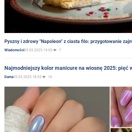
Pyszny i zdrowy "Napoleon" z ciasta filo: przygotowanie zaj
05.03.2025 19:05
7
Wiadomości
Najmodniejszy kolor manicure na wiosnę 2025: pięć
05.03.2025 18:52
10
Dama