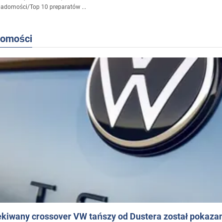
iadomości
/
Top 10 preparatów ...
domości
ekiwany crossover VW tańszy od Dustera został pokaza