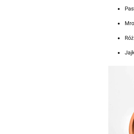
Pas
Mro
Róż
Jaj