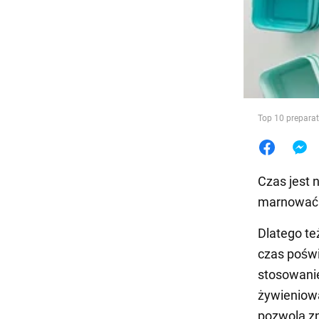
Jedzeni
Top 10 preparat
Czas jest 
marnować n
Dlatego t
czas poświ
stosowanie
żywieniowa
pozwolą zn