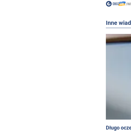
/
W
Inne wia
Długo ocz