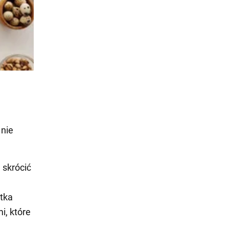
 nie
 skrócić
tka
i, które