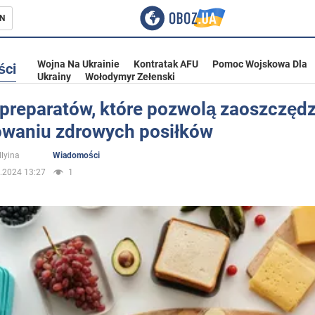
N
Wojna Na Ukrainie
Kontratak AFU
Pomoc Wojskowa Dla
ści
Ukrainy
Wołodymyr Zełenski
 preparatów, które pozwolą zaoszczędz
owaniu zdrowych posiłków
ka
Ilyina
Wiadomości
.2024 13:27
1
eństwo
a Ukrainie