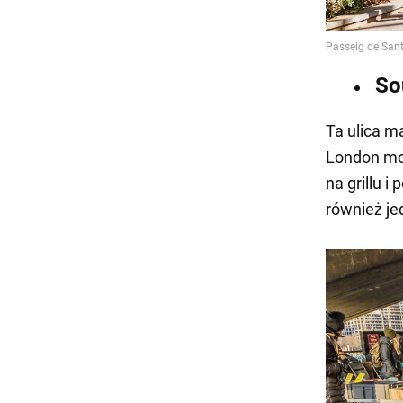
So
Ta ulica ma
London mo
na grillu i
również je