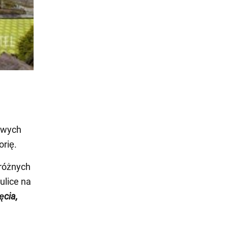
kawych
orię.
różnych
ulice na
ęcia,