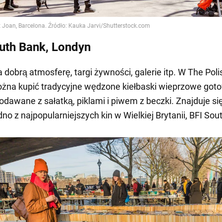
uth Bank, Londyn
 dobrą atmosferę, targi żywności, galerie itp. W The Poli
żna kupić tradycyjne wędzone kiełbaski wieprzowe got
 podawane z sałatką, piklami i piwem z beczki. Znajduje si
dno z najpopularniejszych kin w Wielkiej Brytanii, BFI So