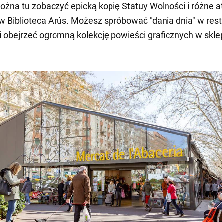
żna tu zobaczyć epicką kopię Statuy Wolności i różne a
Biblioteca Arús. Możesz spróbować "dania dnia" w rest
i obejrzeć ogromną kolekcję powieści graficznych w skle