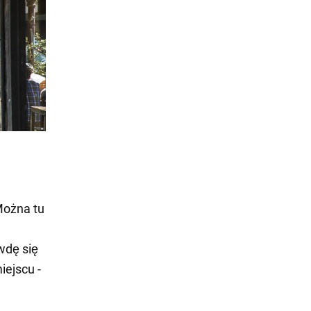
Można tu
awdę się
iejscu -