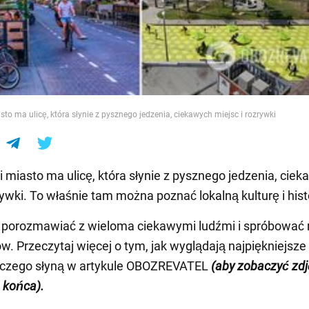
e
sto ma ulicę, która słynie z pysznego jedzenia, ciekawych miejsc i rozrywki
 i miasto ma ulicę, która słynie z pysznego jedzenia, cie
zrywki. To właśnie tam można poznać lokalną kulturę i hist
 porozmawiać z wieloma ciekawymi ludźmi i spróbować 
. Przeczytaj więcej o tym, jak wyglądają najpiękniejsze 
z czego słyną w artykule OBOZREVATEL
(aby zobaczyć zdj
 końca).