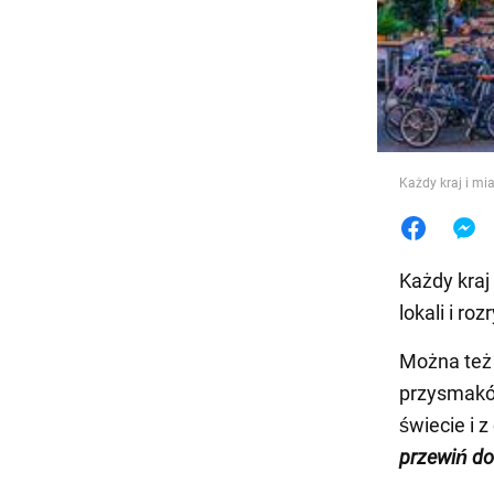
Jedzeni
Każdy kraj i mia
Każdy kraj
lokali i ro
Można też
przysmaków
świecie i 
przewiń do