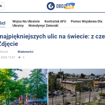
N
Wojna Na Ukrainie
Kontratak AFU
Pomoc Wojskowa Dla
ści
Ukrainy
Wołodymyr Zełenski
najpiękniejszych ulic na świecie: z cz
Zdjęcie
ka
 Kovnir
Wiadomości
.2024 15:07
5
eństwo
a Ukrainie