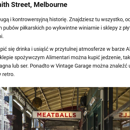
ith Street, Melbourne
ługą i kontrowersyjną historię. Znajdziesz tu wszystko, o
h pubów piłkarskich po wykwintne winiarnie i sklepy z pł
i.
ić się drinka i usiąść w przytulnej atmosferze w barze 
klepie spożywczym Alimentari można kupić jedzenie, tak
agna lub ser. Ponadto w Vintage Garage można znaleźć 
 retro.