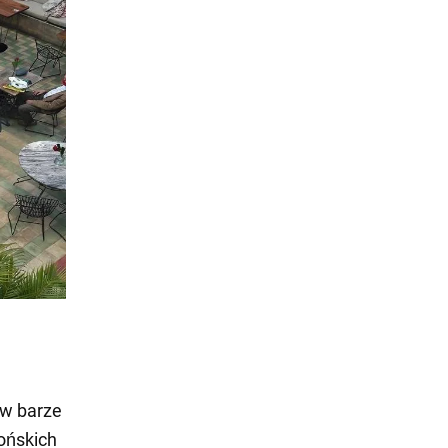
 w barze
ońskich