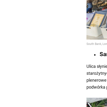
Sa
Ulica słyn
starożytny
plenerowe 
podwórka p