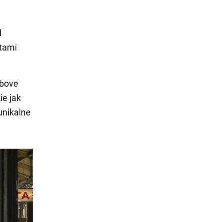
d
ytami
Above
ie jak
unikalne