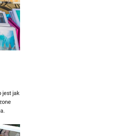
 jest jak
czone
ta.