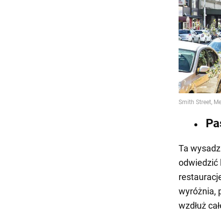
Pa
Ta wysadza
odwiedzić b
restauracj
wyróżnia, 
wzdłuż całe