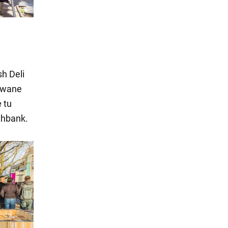
sh Deli
owane
ę tu
uthbank.