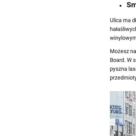
Sm
Ulica ma d
hałaśliwyc
winylowym
Możesz nap
Board. W s
pyszna las
przedmioty