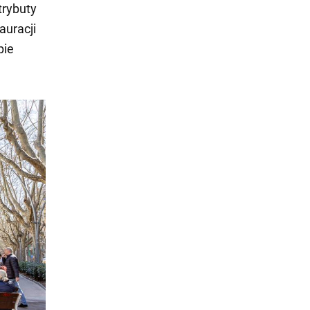
trybuty
auracji
pie