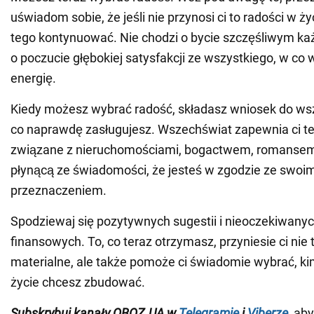
uświadom sobie, że jeśli nie przynosi ci to radości w ż
tego kontynuować. Nie chodzi o bycie szczęśliwym ka
o poczucie głębokiej satysfakcji ze wszystkiego, w co
energię.
Kiedy możesz wybrać radość, składasz wniosek do wsz
co naprawdę zasługujesz. Wszechświat zapewnia ci t
związane z nieruchomościami, bogactwem, romansem 
płynącą ze świadomości, że jesteś w zgodzie ze swo
przeznaczeniem.
Spodziewaj się pozytywnych sugestii i nieoczekiwanyc
finansowych. To, co teraz otrzymasz, przyniesie ci nie
materialne, ale także pomoże ci świadomie wybrać, kim
życie chcesz zbudować.
Subskrybuj kanały OBOZ.UA w
Telegramie
i
Viberze
, ab