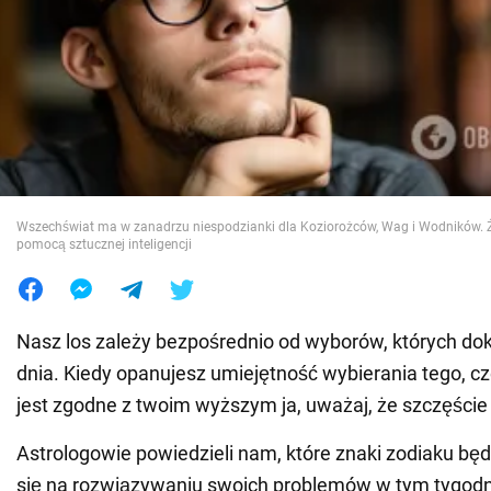
Wojna na Ukrainie
Świat
Jedzenie
Wszechświat ma w zanadrzu niespodzianki dla Koziorożców, Wag i Wodników. Ź
pomocą sztucznej inteligencji
Nasz los zależy bezpośrednio od wyborów, których d
dnia. Kiedy opanujesz umiejętność wybierania tego, cz
jest zgodne z twoim wyższym ja, uważaj, że szczęście 
Astrologowie powiedzieli nam, które znaki zodiaku będ
się na rozwiązywaniu swoich problemów w tym tygodn