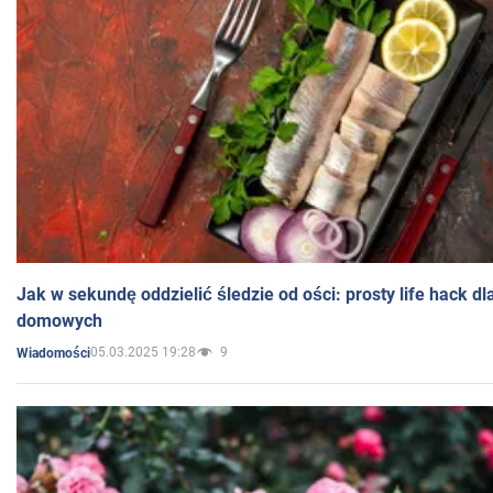
Jak w sekundę oddzielić śledzie od ości: prosty life hack d
domowych
05.03.2025 19:28
9
Wiadomości