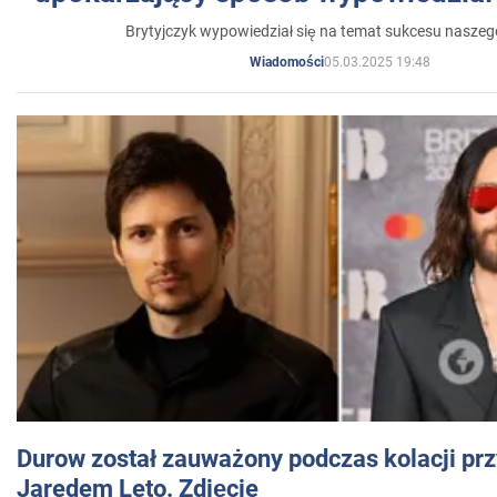
Brytyjczyk wypowiedział się na temat sukcesu naszeg
05.03.2025 19:48
Wiadomości
Durow został zauważony podczas kolacji prz
Jaredem Leto. Zdjęcie