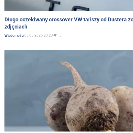
Długo oczekiwany crossover VW tańszy od Dustera zo
zdjęciach
05.03.2025 23:23
5
Wiadomości