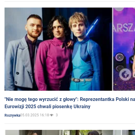
"Nie mogę tego wyrzucić z głowy": Reprezentantka Polski n
Eurowizji 2025 chwali piosenkę Ukrainy
05.03.2025 16:18
3
Rozrywka