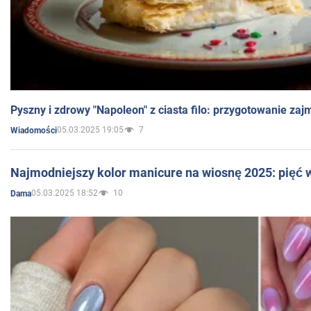
Pyszny i zdrowy "Napoleon" z ciasta filo: przygotowanie zaj
05.03.2025 19:05
7
Wiadomości
Najmodniejszy kolor manicure na wiosnę 2025: pięć
05.03.2025 18:52
10
Dama