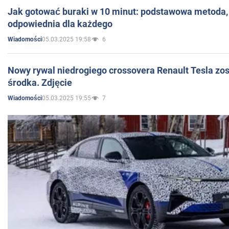
Jak gotować buraki w 10 minut: podstawowa metoda, 
odpowiednia dla każdego
05.03.2025 19:58
6
Wiadomości
Nowy rywal niedrogiego crossovera Renault Tesla zo
środka. Zdjęcie
05.03.2025 19:55
7
Wiadomości