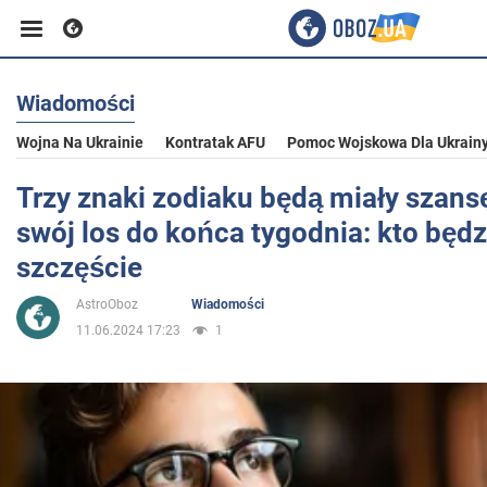
Wiadomości
Biznes
Wojna Na Ukrainie
Kontratak AFU
Pomoc Wojskowa Dla Ukrain
Sport
Trzy znaki zodiaku będą miały szans
swój los do końca tygodnia: kto będz
Rozrywka
szczęście
AstroOboz
Wiadomości
Życie
11.06.2024 17:23
1
Polityka
Społeczeństwo