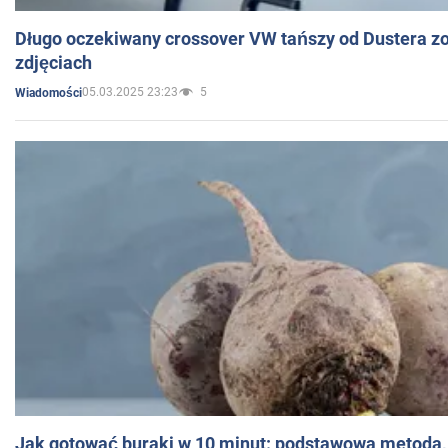
Długo oczekiwany crossover VW tańszy od Dustera zo
zdjęciach
05.03.2025 23:23
5
Wiadomości
Jak gotować buraki w 10 minut: podstawowa metoda, 