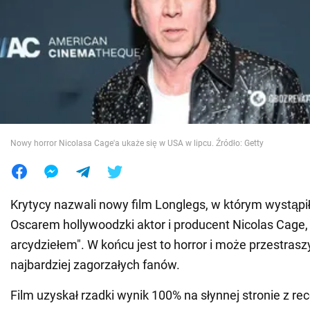
Wojna na Ukrainie
Świat
Jedzenie
Nowy horror Nicolasa Cage'a ukaże się w USA w lipcu. Źródło: Getty
Krytycy nazwali nowy film Longlegs, w którym wystąpi
Oscarem hollywoodzki aktor i producent Nicolas Cage
arcydziełem". W końcu jest to horror i może przestras
najbardziej zagorzałych fanów.
Film uzyskał rzadki wynik 100% na słynnej stronie z re