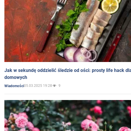
Jak w sekundę oddzielić śledzie od ości: prosty life hack d
domowych
05.03.2025 19:28
9
Wiadomości