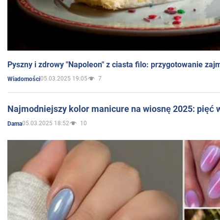
Pyszny i zdrowy "Napoleon" z ciasta filo: przygotowanie zaj
05.03.2025 19:05
7
Wiadomości
Najmodniejszy kolor manicure na wiosnę 2025: pięć
05.03.2025 18:52
10
Dama