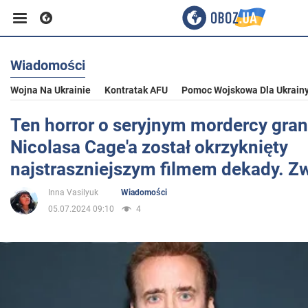
Wiadomości
Biznes
Wojna Na Ukrainie
Kontratak AFU
Pomoc Wojskowa Dla Ukrain
Sport
Ten horror o seryjnym mordercy gra
Nicolasa Cage'a został okrzyknięty
Rozrywka
najstraszniejszym filmem dekady. Z
Inna Vasilyuk
Wiadomości
Życie
05.07.2024 09:10
4
Polityka
Społeczeństwo