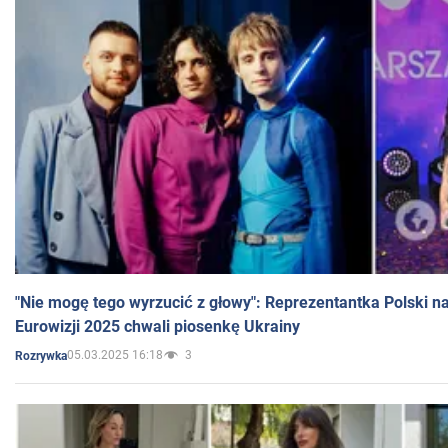
"Nie mogę tego wyrzucić z głowy": Reprezentantka Polski n
Eurowizji 2025 chwali piosenkę Ukrainy
05.03.2025 16:18
3
Rozrywka