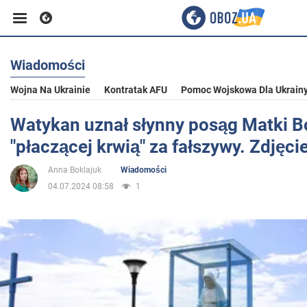
Wiadomości
Biznes
Wojna Na Ukrainie
Kontratak AFU
Pomoc Wojskowa Dla Ukrain
Sport
Watykan uznał słynny posąg Matki B
"płaczącej krwią" za fałszywy. Zdjęci
Rozrywka
Anna Boklajuk
Wiadomości
04.07.2024 08:58
1
Życie
Polityka
Społeczeństwo