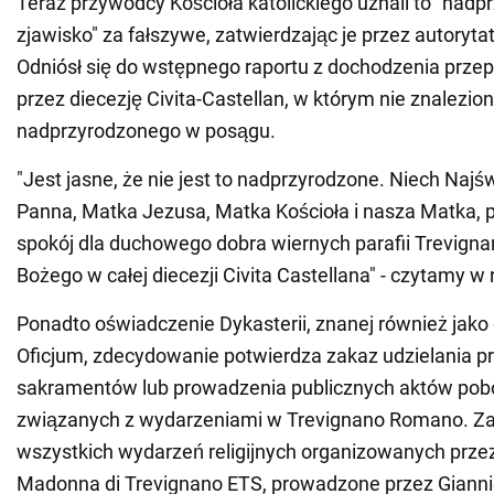
Teraz przywódcy Kościoła katolickiego uznali to "nad
zjawisko" za fałszywe, zatwierdzając je przez autoryt
Odniósł się do wstępnego raportu z dochodzenia prz
przez diecezję Civita-Castellan, w którym nie znalezion
nadprzyrodzonego w posągu.
"Jest jasne, że nie jest to nadprzyrodzone. Niech Najś
Panna, Matka Jezusa, Matka Kościoła i nasza Matka, p
spokój dla duchowego dobra wiernych parafii Trevign
Bożego w całej diecezji Civita Castellana" - czytamy w 
Ponadto oświadczenie Dykasterii, znanej również jak
Oficjum, zdecydowanie potwierdza zakaz udzielania pr
sakramentów lub prowadzenia publicznych aktów pob
związanych z wydarzeniami w Trevignano Romano. Za
wszystkich wydarzeń religijnych organizowanych prze
Madonna di Trevignano ETS, prowadzone przez Gianni