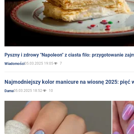
Pyszny i zdrowy "Napoleon" z ciasta filo: przygotowanie zaj
05.03.2025 19:05
7
Wiadomości
Najmodniejszy kolor manicure na wiosnę 2025: pięć
05.03.2025 18:52
10
Dama