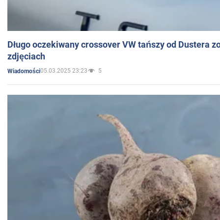
Długo oczekiwany crossover VW tańszy od Dustera zo
zdjęciach
05.03.2025 23:23
5
Wiadomości