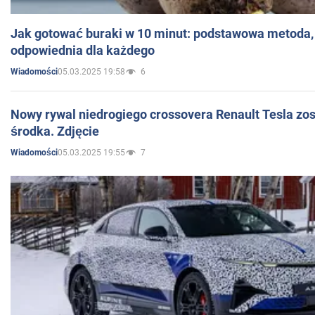
Jak gotować buraki w 10 minut: podstawowa metoda, 
odpowiednia dla każdego
05.03.2025 19:58
6
Wiadomości
Nowy rywal niedrogiego crossovera Renault Tesla zo
środka. Zdjęcie
05.03.2025 19:55
7
Wiadomości