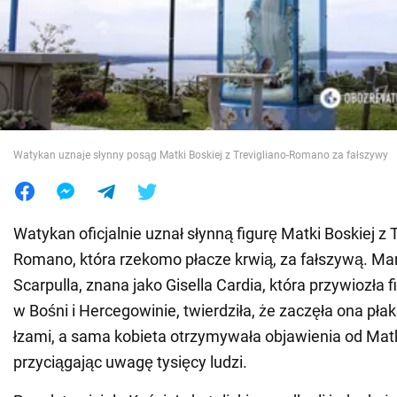
Wojna na Ukrainie
Świat
Jedzenie
Watykan uznaje słynny posąg Matki Boskiej z Trevigliano-Romano za fałszywy
Watykan oficjalnie uznał słynną figurę Matki Boskiej z T
Romano, która rzekomo płacze krwią, za fałszywą. Ma
Scarpulla, znana jako Gisella Cardia, która przywiozła 
w Bośni i Hercegowinie, twierdziła, że zaczęła ona pł
łzami, a sama kobieta otrzymywała objawienia od Matk
przyciągając uwagę tysięcy ludzi.