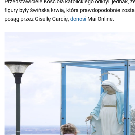
Przedstawiciele Kościoła katolickiego odkryli jednak, 
figury były świńską krwią, która prawdopodobnie zosta
posąg przez Gisellę Cardię,
donosi
MailOnline.