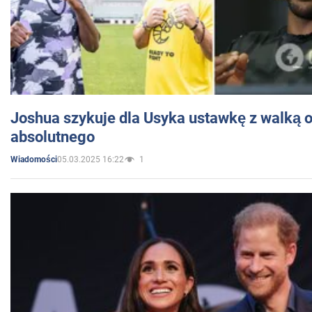
Joshua szykuje dla Usyka ustawkę z walką o 
absolutnego
05.03.2025 16:22
1
Wiadomości