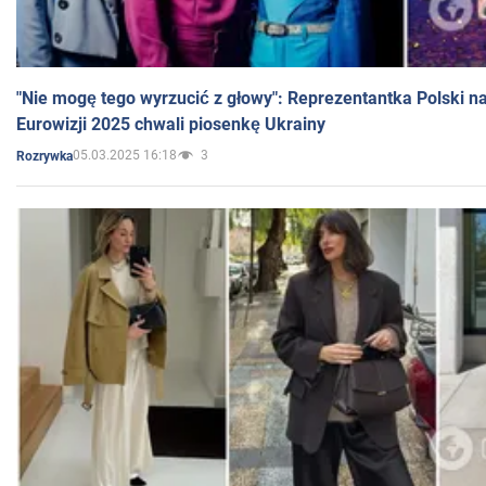
"Nie mogę tego wyrzucić z głowy": Reprezentantka Polski n
Eurowizji 2025 chwali piosenkę Ukrainy
05.03.2025 16:18
3
Rozrywka