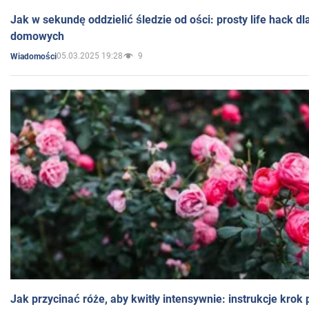
Jak w sekundę oddzielić śledzie od ości: prosty life hack d
domowych
05.03.2025 19:28
9
Wiadomości
Jak przycinać róże, aby kwitły intensywnie: instrukcje krok