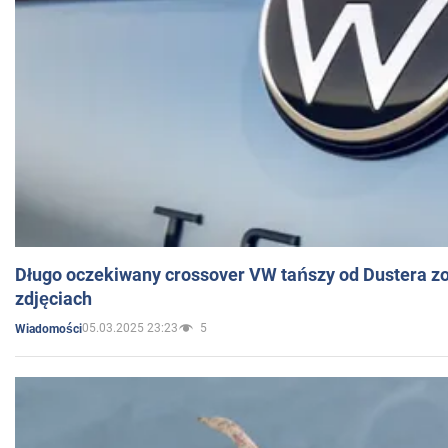
Długo oczekiwany crossover VW tańszy od Dustera zo
zdjęciach
05.03.2025 23:23
5
Wiadomości