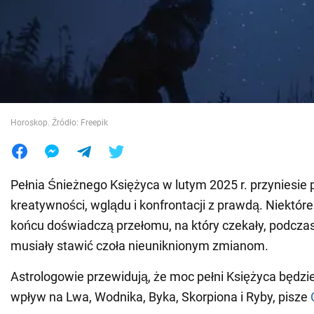
Wojna na Ukrainie
Świat
Jedzenie
Horoskop. Źródło: Freepik
Pełnia Śnieżnego Księżyca w lutym 2025 r. przyniesie
kreatywności, wglądu i konfrontacji z prawdą. Niektór
końcu doświadczą przełomu, na który czekały, podcza
musiały stawić czoła nieuniknionym zmianom.
Astrologowie przewidują, że moc pełni Księżyca będzi
wpływ na Lwa, Wodnika, Byka, Skorpiona i Ryby, pisze