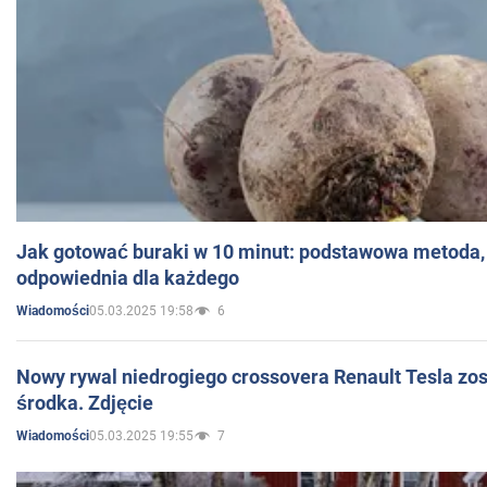
Jak gotować buraki w 10 minut: podstawowa metoda, 
odpowiednia dla każdego
05.03.2025 19:58
6
Wiadomości
Nowy rywal niedrogiego crossovera Renault Tesla zo
środka. Zdjęcie
05.03.2025 19:55
7
Wiadomości