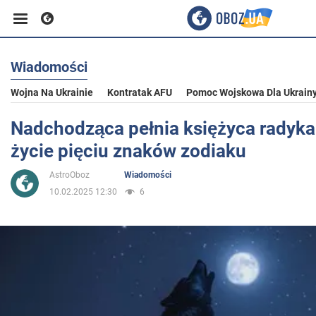
Wiadomości
Biznes
Wojna Na Ukrainie
Kontratak AFU
Pomoc Wojskowa Dla Ukrain
Sport
Nadchodząca pełnia księżyca radyka
życie pięciu znaków zodiaku
Rozrywka
AstroOboz
Wiadomości
10.02.2025 12:30
6
Życie
Polityka
Społeczeństwo