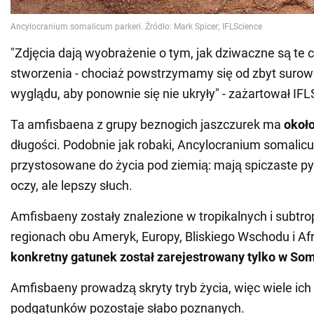
"Zdjęcia dają wyobrażenie o tym, jak dziwaczne są te c
stworzenia - chociaż powstrzymamy się od zbyt surow
wyglądu, aby ponownie się nie ukryły" - zażartował IFL
Ta amfisbaena z grupy beznogich jaszczurek ma
okoł
długości. Podobnie jak robaki, Ancylocranium somalicu
przystosowane do życia pod ziemią: mają spiczaste p
oczy, ale lepszy słuch.
Amfisbaeny zostały znalezione w tropikalnych i subtro
regionach obu Ameryk, Europy, Bliskiego Wschodu i Afr
konkretny gatunek został zarejestrowany tylko w Somal
Amfisbaeny prowadzą skryty tryb życia, więc wiele ich
podgatunków pozostaje słabo poznanych.