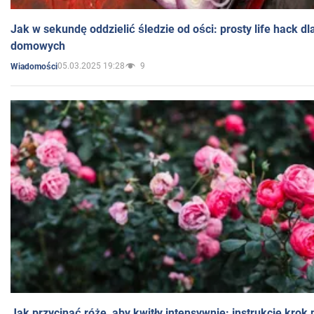
Jak w sekundę oddzielić śledzie od ości: prosty life hack d
domowych
05.03.2025 19:28
9
Wiadomości
Jak przycinać róże, aby kwitły intensywnie: instrukcje krok