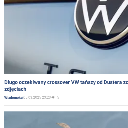
Długo oczekiwany crossover VW tańszy od Dustera zo
zdjęciach
05.03.2025 23:23
5
Wiadomości