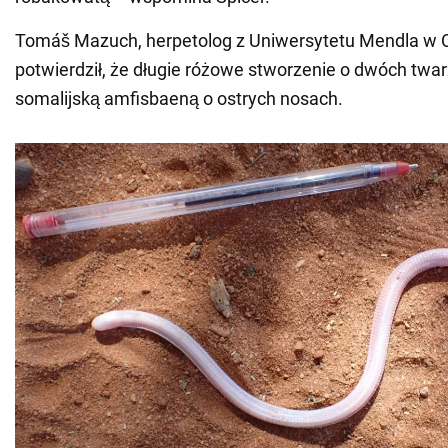
Tomáš Mazuch, herpetolog z Uniwersytetu Mendla w 
potwierdził, że długie różowe stworzenie o dwóch twa
somalijską amfisbaeną o ostrych nosach.