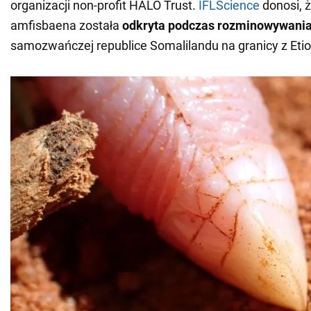
organizacji non-profit HALO Trust.
IFLScience
donosi, ż
amfisbaena została
odkryta podczas rozminowywani
samozwańczej republice Somalilandu na granicy z Etio