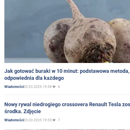
Jak gotować buraki w 10 minut: podstawowa metoda, 
odpowiednia dla każdego
05.03.2025 19:58
6
Wiadomości
Nowy rywal niedrogiego crossovera Renault Tesla zo
środka. Zdjęcie
05.03.2025 19:55
7
Wiadomości