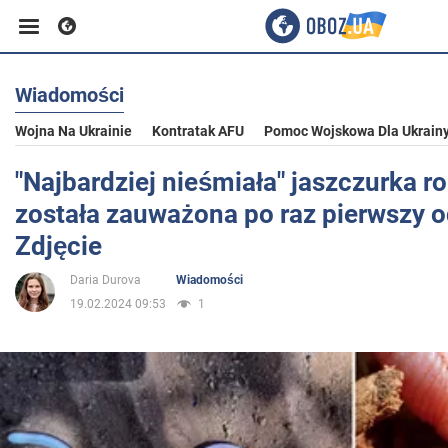
Wiadomości
Biznes
Wojna Na Ukrainie
Kontratak AFU
Pomoc Wojskowa Dla Ukrain
Sport
"Najbardziej nieśmiała" jaszczurka 
została zauważona po raz pierwszy od
Rozrywka
Zdjęcie
Daria Durova
Wiadomości
Życie
19.02.2024 09:53
1
Polityka
Społeczeństwo