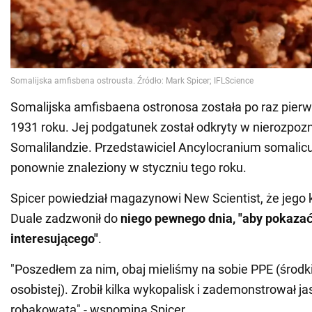
Somalijska amfisbaena ostronosa została po raz pier
1931 roku. Jej podgatunek został odkryty w nierozpo
Somalilandzie. Przedstawiciel Ancylocranium somalicu
ponownie znaleziony w styczniu tego roku.
Spicer powiedział magazynowi New Scientist, że jego
Duale zadzwonił do
niego pewnego dnia, "aby pokaza
interesującego"
.
"Poszedłem za nim, obaj mieliśmy na sobie PPE (środk
osobistej). Zrobił kilka wykopalisk i zademonstrował j
robakowatą" - wspomina Spicer.