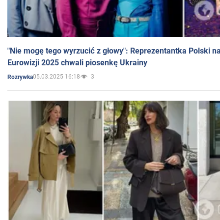
"Nie mogę tego wyrzucić z głowy": Reprezentantka Polski n
Eurowizji 2025 chwali piosenkę Ukrainy
05.03.2025 16:18
3
Rozrywka