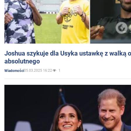
Joshua szykuje dla Usyka ustawkę z walką o 
absolutnego
05.03.2025 16:22
1
Wiadomości