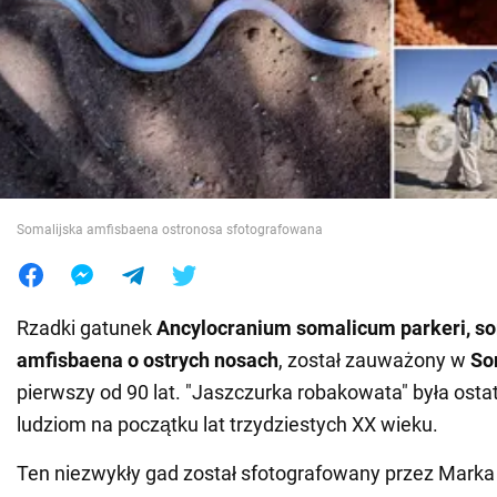
Wojna na Ukrainie
Świat
Jedzenie
Somalijska amfisbaena ostronosa sfotografowana
Rzadki gatunek
Ancylocranium somalicum parkeri, so
amfisbaena o ostrych nosach
, został zauważony w
So
pierwszy od 90 lat. "Jaszczurka robakowata" była ost
ludziom na początku lat trzydziestych XX wieku.
Ten niezwykły gad został sfotografowany przez Marka