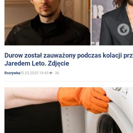
Durow został zauważony podczas kolacji prz
Jaredem Leto. Zdjęcie
05.03.2025 19:45
36
Rozrywka