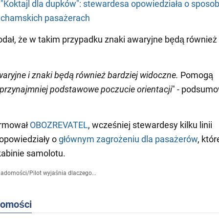
:
"Koktajl dla dupków": stewardesa opowiedziała o sposob
 chamskich pasażerach
dał, że w takim przypadku znaki awaryjne będą również 
waryjne i znaki będą również bardziej widoczne.
Pomogą
przynajmniej podstawowe poczucie orientacji
" - podsumo
ormował
OBOZREVATEL
, wcześniej stewardesy kilku linii
 opowiedziały o
głównym zagrożeniu dla pasażerów
, któ
kabinie samolotu.
iadomości
/
Pilot wyjaśnia dlaczego...
domości