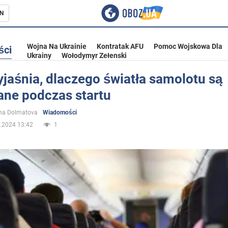
N
Wojna Na Ukrainie
Kontratak AFU
Pomoc Wojskowa Dla
ści
Ukrainy
Wołodymyr Zełenski
yjaśnia, dlaczego światła samolotu są
ane podczas startu
ka
ina Dolmatova
Wiadomości
.2024 13:42
1
eństwo
a Ukrainie