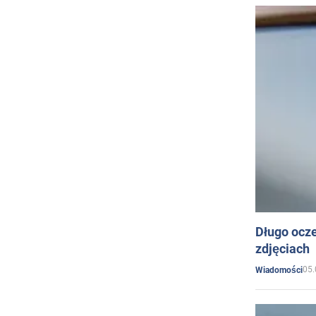
Długo ocz
zdjęciach
05.
Wiadomości