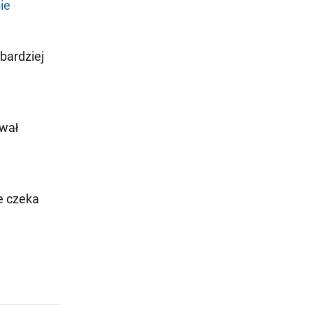
ie
bardziej
wał
re czeka