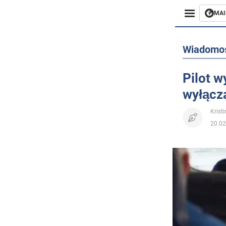
MAI
Biznes
Wiadomo
Sport
Pilot w
wyłącz
Rozryw
Krist
Życie
20.02
Polityka
Społecz
Wojna n
Świat