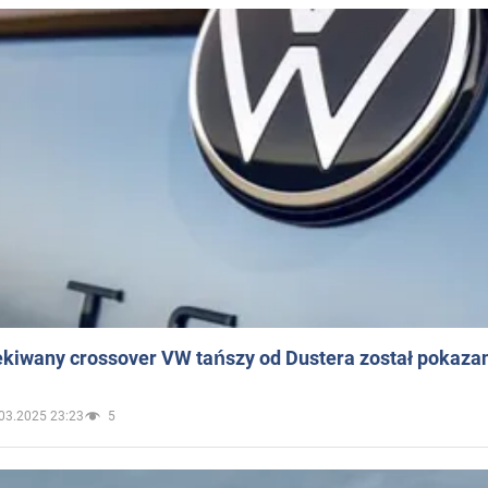
ekiwany crossover VW tańszy od Dustera został pokaza
03.2025 23:23
5