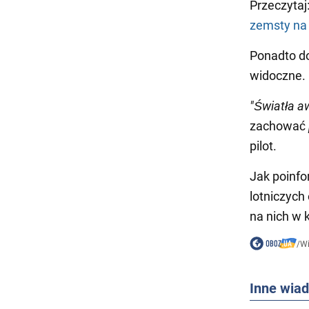
Przeczytaj
zemsty na
Ponadto do
widoczne.
"Światła a
zachować
pilot.
Jak poinf
lotniczych
na nich w 
/
W
Inne wia