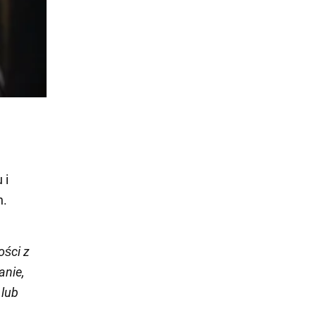
 i
h.
ości z
anie,
 lub