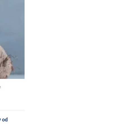
e
y od