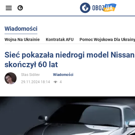
Wiadomości
Biznes
Wojna Na Ukrainie
Kontratak AFU
Pomoc Wojskowa Dla Ukrain
Sport
Sieć pokazała niedrogi model Nissan
skończył 60 lat
Rozrywka
Stas Sidilev
Wiadomości
29.11.2024 18:14
4
Życie
Polityka
Społeczeństwo