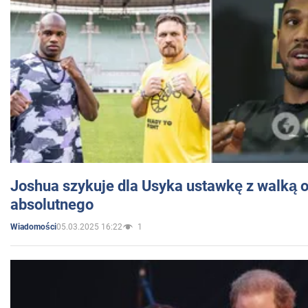
Joshua szykuje dla Usyka ustawkę z walką o 
absolutnego
05.03.2025 16:22
1
Wiadomości