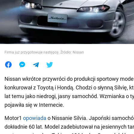
Wojna na Ukrainie
Świat
Jedzenie
Firma już przygotowuje następcę. Źródło: Nissan
Nissan wkrótce przywróci do produkcji sportowy model
konkurował z Toyotą i Hondą. Chodzi o słynną Silvię, kt
lat temu jako niedrogi, jasny samochód. Wzmianka o
pojawiła się w Internecie.
Motor1
opowiada
o Nissanie Silvia. Japoński samoch
dokładnie 60 lat. Model zadebiutował na jesiennych ta