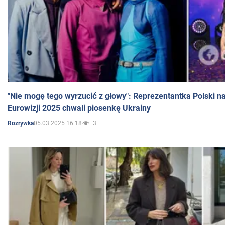
"Nie mogę tego wyrzucić z głowy": Reprezentantka Polski n
Eurowizji 2025 chwali piosenkę Ukrainy
05.03.2025 16:18
3
Rozrywka