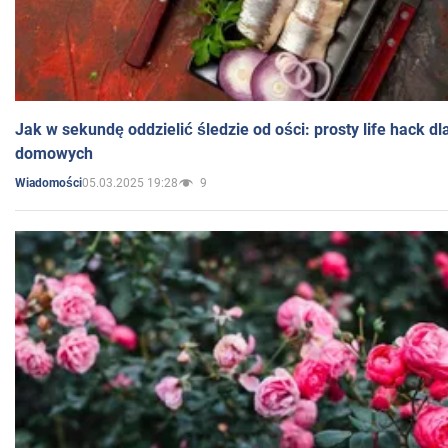
Jak w sekundę oddzielić śledzie od ości: prosty life hack d
domowych
05.03.2025 19:28
9
Wiadomości