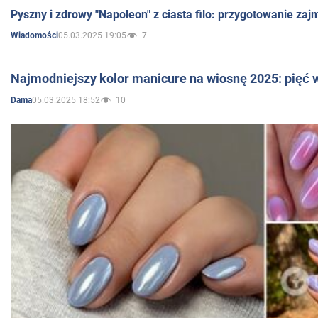
Pyszny i zdrowy "Napoleon" z ciasta filo: przygotowanie zaj
05.03.2025 19:05
7
Wiadomości
Najmodniejszy kolor manicure na wiosnę 2025: pięć
05.03.2025 18:52
10
Dama