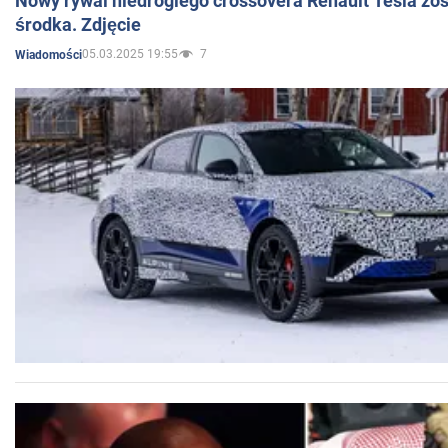
Nowy rywal niedrogiego crossovera Renault Tesla zo
środka. Zdjęcie
05.03.2025 19:55
7
Wiadomości