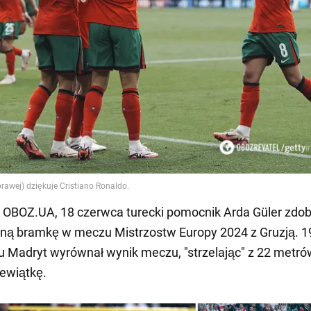
 OBOZ.UA, 18 czerwca turecki pomocnik Arda Güler zdob
ą bramkę w meczu Mistrzostw Europy 2024 z Gruzją. 19
u Madryt wyrównał wynik meczu, "strzelając" z 22 metr
iewiątkę.