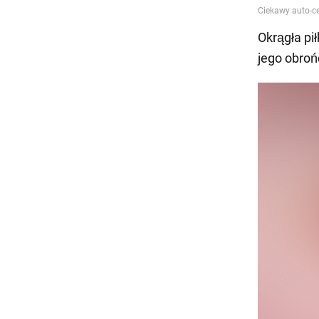
Okrągła pił
jego obroń