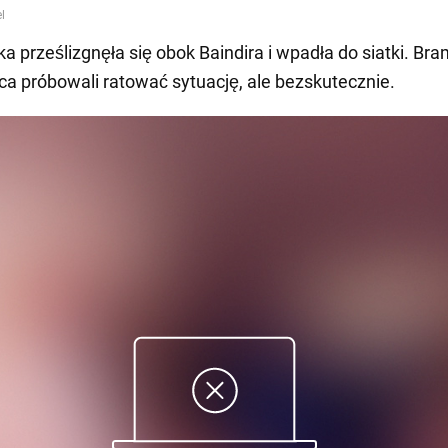
ka prześlizgnęła się obok Baindira i wpadła do siatki. Bra
ca próbowali ratować sytuację, ale bezskutecznie.