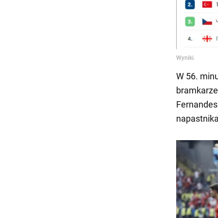
W 56. minu
bramkarzem
Fernandesa
napastnika