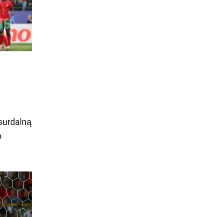
surdalną
o