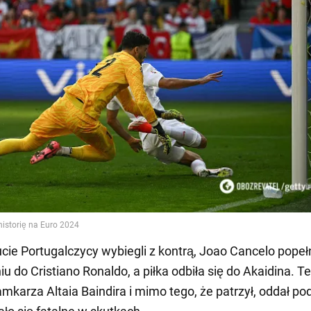
cie Portugalczycy wybiegli z kontrą, Joao Cancelo popełn
u do Cristiano Ronaldo, a piłka odbiła się do Akaidina. T
amkarza Altaia Baindira i mimo tego, że patrzył, oddał po