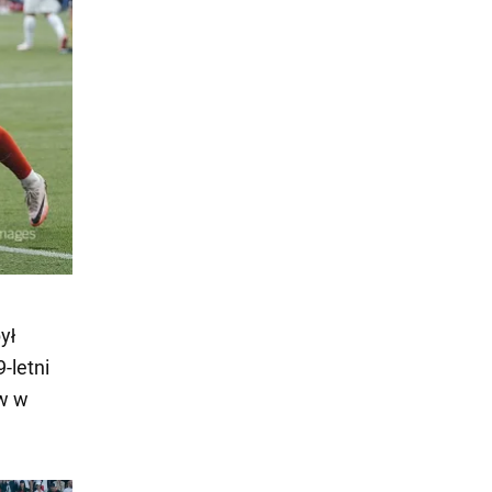
ył
-letni
ów w