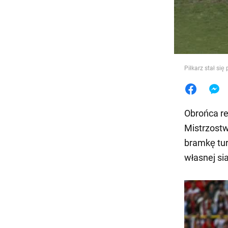
Jedzeni
Piłkarz stał s
Obrońca re
Mistrzostw
bramkę tur
własnej si