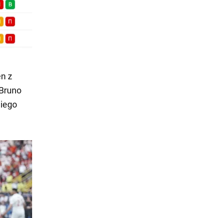
en z
 Bruno
niego