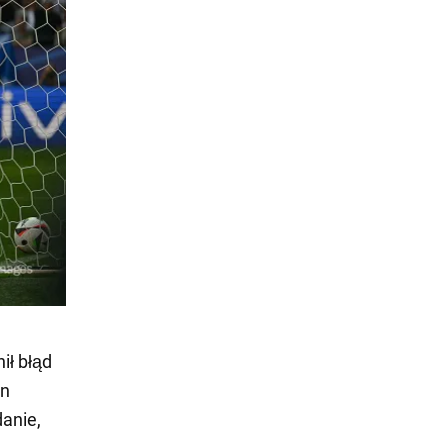
ił błąd
en
danie,