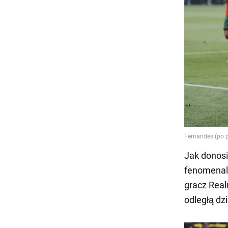
Jak donosi
fenomenaln
gracz Real
odległą dz