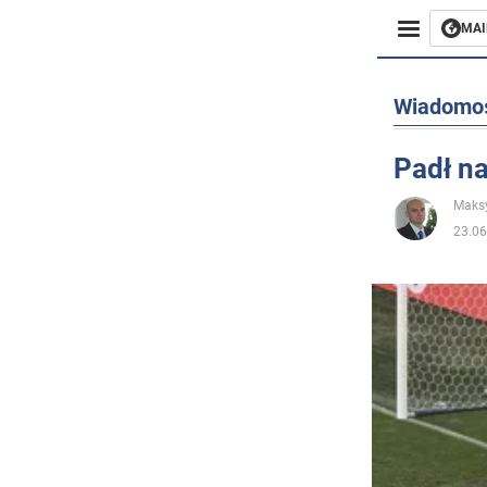
MAI
Biznes
Wiadomo
Sport
Padł na
Rozryw
Maks
23.06
Życie
Polityka
Społecz
Wojna n
Świat