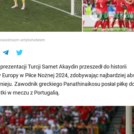
e
ię prawdziwym antybohaterem
prezentacji Turcji Samet Akaydin przeszedł do historii
 Europy w Piłce Nożnej 2024, zdobywając najbardziej ab
nieju. Zawodnik greckiego Panathinaikosu posłał piłkę d
atki w meczu z Portugalią.