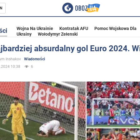
N
Wojna Na Ukrainie
Kontratak AFU
Pomoc Wojskowa Dla
ści
Ukrainy
Wołodymyr Zełenski
jbardziej absurdalny gol Euro 2024. W
ka
ym Inshakov
Wiadomości
.2024 10:38
6
eństwo
a Ukrainie