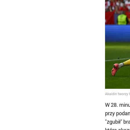
W 28. minu
przy podani
"zgubił" br