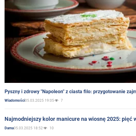
Pyszny i zdrowy "Napoleon" z ciasta filo: przygotowanie zaj
05.03.2025 19:05
7
Wiadomości
Najmodniejszy kolor manicure na wiosnę 2025: pięć
05.03.2025 18:52
10
Dama