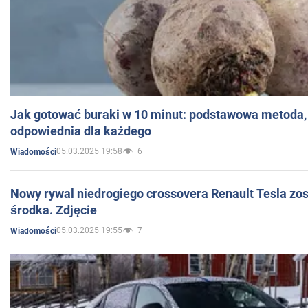
Jak gotować buraki w 10 minut: podstawowa metoda, 
odpowiednia dla każdego
05.03.2025 19:58
6
Wiadomości
Nowy rywal niedrogiego crossovera Renault Tesla zo
środka. Zdjęcie
05.03.2025 19:55
7
Wiadomości