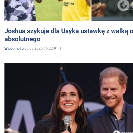
Joshua szykuje dla Usyka ustawkę z walką o 
absolutnego
05.03.2025 16:22
1
Wiadomości