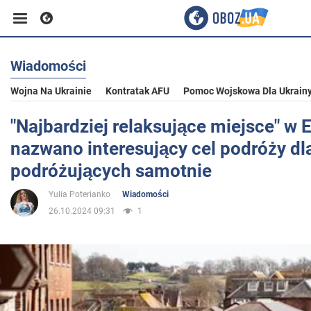
Wiadomości
Biznes
Wojna Na Ukrainie
Kontratak AFU
Pomoc Wojskowa Dla Ukrain
Sport
"Najbardziej relaksujące miejsce" w 
nazwano interesujący cel podróży dl
Rozrywka
podróżujących samotnie
Yulia Poterianko
Wiadomości
Życie
26.10.2024 09:31
1
Polityka
Społeczeństwo