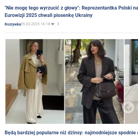
"Nie mogę tego wyrzucić z głowy": Reprezentantka Polski n
Eurowizji 2025 chwali piosenkę Ukrainy
05.03.2025 16:18
3
Rozrywka
Będą bardziej popularne niż dżinsy: najmodniejsze spodnie 