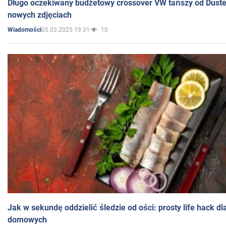
Długo oczekiwany budżetowy crossover VW tańszy od Dust
nowych zdjęciach
05.03.2025 19:31
10
Wiadomości
Jak w sekundę oddzielić śledzie od ości: prosty life hack d
domowych