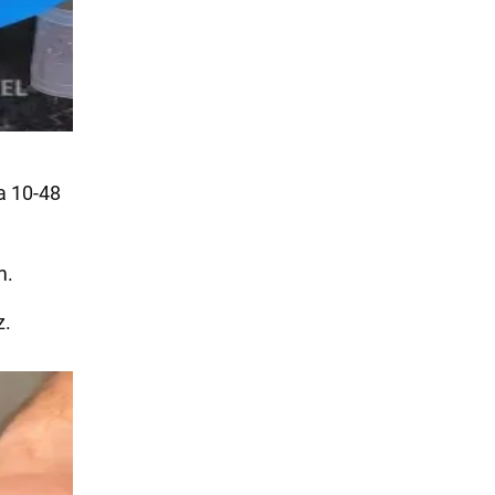
a 10-48
m.
z.