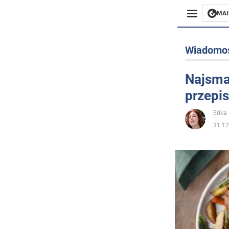
MAI
Biznes
Wiadomo
Sport
Najsma
przepis
Rozryw
Erika 
Życie
31.12
Polityka
Społecz
Wojna n
Świat