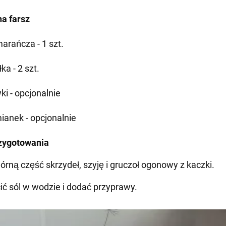
na farsz
arańcza - 1 szt.
ka - 2 szt.
ki - opcjonalnie
ianek - opcjonalnie
zygotowania
górną część skrzydeł, szyję i gruczoł ogonowy z kaczki.
ić sól w wodzie i dodać przyprawy.