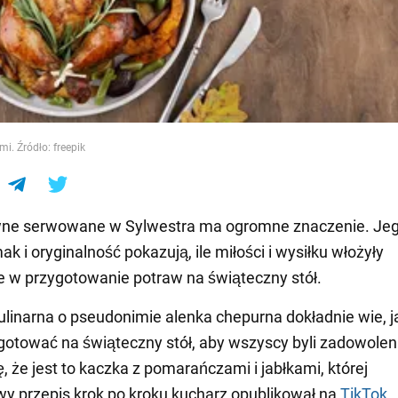
e
i. Źródło: freepik
wne serwowane w Sylwestra ma ogromne znaczenie. Je
k i oryginalność pokazują, ile miłości i wysiłku włożyły
 w przygotowanie potraw na świąteczny stół.
ulinarna o pseudonimie alenka chepurna dokładnie wie, j
gotować na świąteczny stół, aby wszyscy byli zadowoleni
, że jest to kaczka z pomarańczami i jabłkami, której
y przepis krok po kroku kucharz opublikował na
TikTok
.