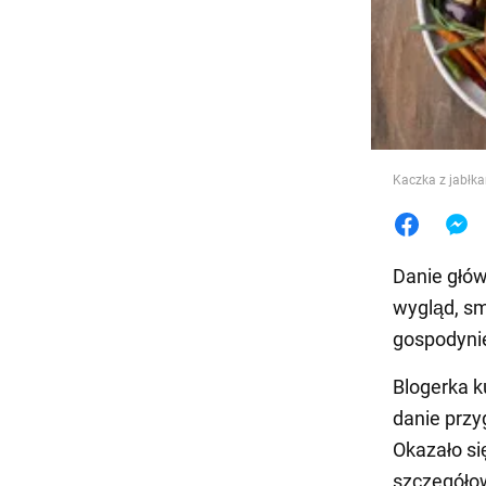
Jedzeni
Kaczka z jabłkam
Danie głó
wygląd, sma
gospodynie
Blogerka k
danie przy
Okazało się
szczegółow