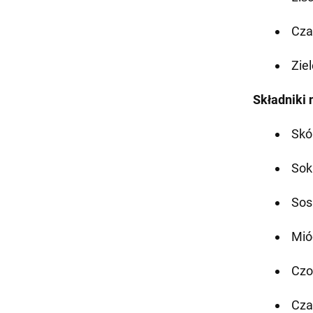
Cza
Ziel
Składniki
Skó
Sok
Sos
Miód
Czo
Cza