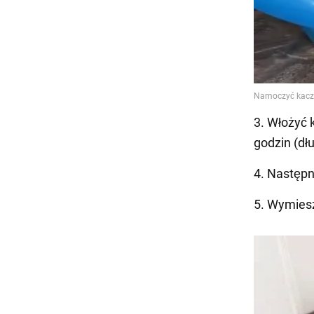
3. Włożyć 
godzin (dłuż
4. Następn
5. Wymiesz