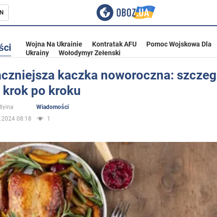
N
Wojna Na Ukrainie
Kontratak AFU
Pomoc Wojskowa Dla
ści
Ukrainy
Wołodymyr Zełenski
czniejsza kaczka noworoczna: szcze
 krok po kroku
ka
Ilyina
Wiadomości
.2024 08:18
1
eństwo
a Ukrainie