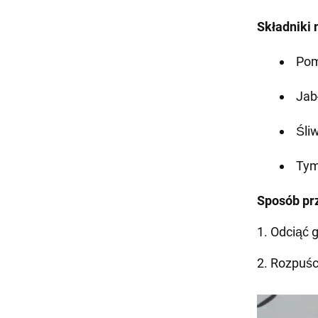
Składniki 
Pom
Jabł
Śliw
Tym
Sposób pr
1. Odciąć 
2. Rozpuśc