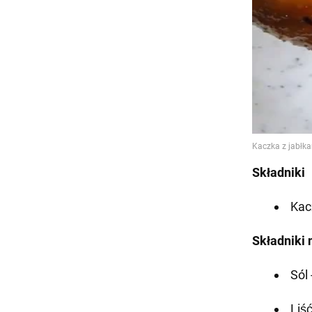
Składniki
Kac
Składniki 
Sól
Liś