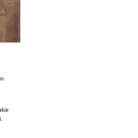
go
akie
.