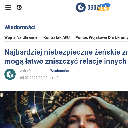
Wiadomości
Biznes
Wojna Na Ukrainie
Kontratak AFU
Pomoc Wojskowa Dla Ukrain
Sport
Najbardziej niebezpieczne żeńskie z
mogą łatwo zniszczyć relacje innych 
Rozrywka
AstroOboz
Wiadomości
05.02.2025 09:02
2
Życie
Polityka
Społeczeństwo