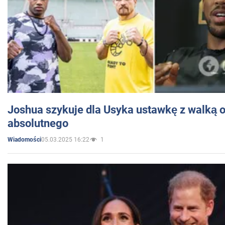
Joshua szykuje dla Usyka ustawkę z walką o 
absolutnego
05.03.2025 16:22
1
Wiadomości