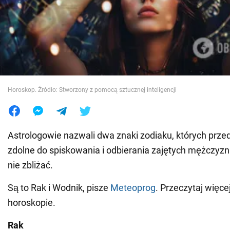
Wojna na Ukrainie
Świat
Jedzenie
Horoskop. Źródło: Stworzony z pomocą sztucznej inteligencji
Astrologowie nazwali dwa znaki zodiaku, których przed
zdolne do spiskowania i odbierania zajętych mężczyzn. 
nie zbliżać.
Są to Rak i Wodnik, pisze
Meteoprog
. Przeczytaj więce
horoskopie.
Rak