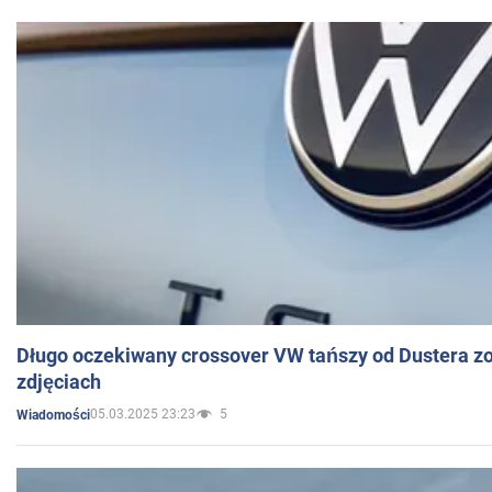
Długo oczekiwany crossover VW tańszy od Dustera zo
zdjęciach
05.03.2025 23:23
5
Wiadomości