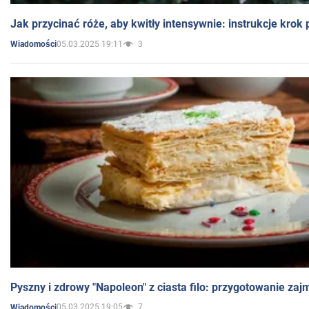
Jak przycinać róże, aby kwitły intensywnie: instrukcje krok
05.03.2025 19:11
3
Wiadomości
Pyszny i zdrowy "Napoleon" z ciasta filo: przygotowanie zaj
05.03.2025 19:05
7
Wiadomości