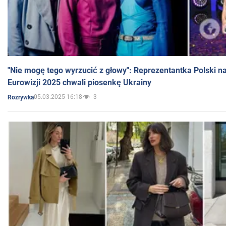
"Nie mogę tego wyrzucić z głowy": Reprezentantka Polski n
Eurowizji 2025 chwali piosenkę Ukrainy
05.03.2025 16:18
3
Rozrywka