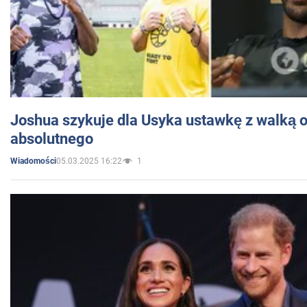
Joshua szykuje dla Usyka ustawkę z walką o 
absolutnego
05.03.2025 16:22
1
Wiadomości