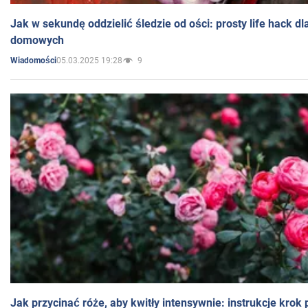
Jak w sekundę oddzielić śledzie od ości: prosty life hack d
domowych
05.03.2025 19:28
9
Wiadomości
Jak przycinać róże, aby kwitły intensywnie: instrukcje krok