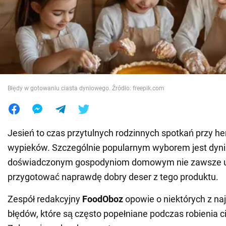
Wojna na Ukrainie
Świat
Jedzenie
Błędy w gotowaniu ciasta dyniowego. Źródło: freepik.com
Jesień to czas przytulnych rodzinnych spotkań przy he
wypieków. Szczególnie popularnym wyborem jest dyn
doświadczonym gospodyniom domowym nie zawsze u
przygotować naprawdę dobry deser z tego produktu.
Zespół redakcyjny
FoodOboz
opowie o niektórych z na
błędów, które są często popełniane podczas robienia 