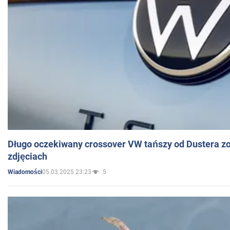
Długo oczekiwany crossover VW tańszy od Dustera zo
zdjęciach
05.03.2025 23:23
5
Wiadomości