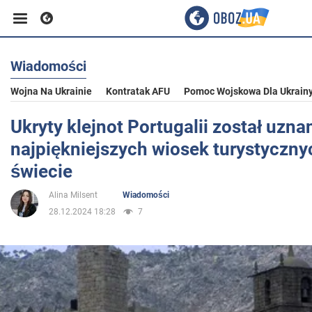
Wiadomości
Biznes
Wojna Na Ukrainie
Kontratak AFU
Pomoc Wojskowa Dla Ukrain
Sport
Ukryty klejnot Portugalii został uzna
najpiękniejszych wiosek turystyczny
Rozrywka
świecie
Alina Milsent
Wiadomości
Życie
28.12.2024 18:28
7
Polityka
Społeczeństwo