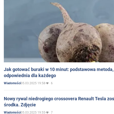
Jak gotować buraki w 10 minut: podstawowa metoda, 
odpowiednia dla każdego
05.03.2025 19:58
6
Wiadomości
Nowy rywal niedrogiego crossovera Renault Tesla zo
środka. Zdjęcie
05.03.2025 19:55
7
Wiadomości