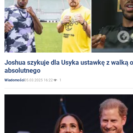
Joshua szykuje dla Usyka ustawkę z walką o 
absolutnego
05.03.2025 16:22
1
Wiadomości