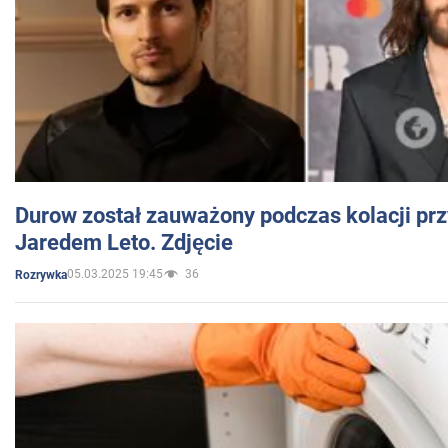
Durow został zauważony podczas kolacji prz
Jaredem Leto. Zdjęcie
05.03.2025 19:45
36
Rozrywka