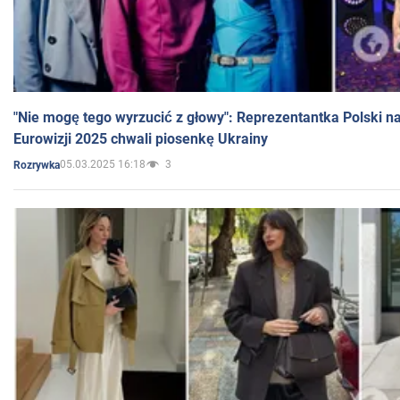
"Nie mogę tego wyrzucić z głowy": Reprezentantka Polski n
Eurowizji 2025 chwali piosenkę Ukrainy
05.03.2025 16:18
3
Rozrywka