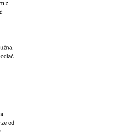
cm z
ć
luźna.
podlać
na
rze od
w