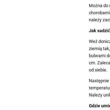
Można do n
chorobami.
należy za
Jak sadzi
Weź donicz
ziemią tak
bulwami do 
cm. Zaleca
od siebie.
Następnie 
temperaturz
Należy uni
Gdzie umi