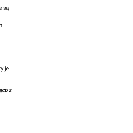
e są
m
y je
żąco z