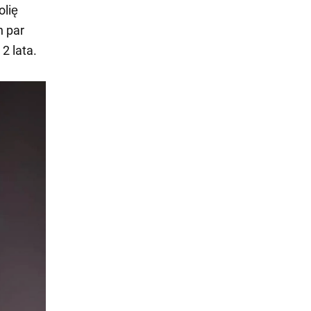
olię
h par
2 lata.