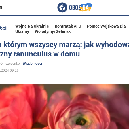
N
Wojna Na Ukrainie
Kontratak AFU
Pomoc Wojskowa Dla
ści
Ukrainy
Wołodymyr Zełenski
 o którym wszyscy marzą: jak wyhodow
czny ranunculus w domu
ka
 Oniszczenko
Wiadomości
.2024 09:25
eństwo
a Ukrainie