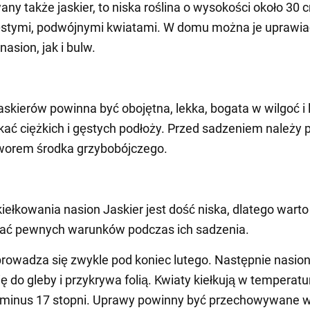
any także jaskier, to niska roślina o wysokości około 30 
ęstymi, podwójnymi kwiatami. W domu można je uprawia
asion, jak i bulw.
jaskierów powinna być obojętna, lekka, bogata w wilgoć i 
kać ciężkich i gęstych podłoży. Przed sadzeniem należy 
tworem środka grzybobójczego.
iełkowania nasion Jaskier jest dość niska, dlatego warto
gać pewnych warunków podczas ich sadzenia.
rowadza się zwykle pod koniec lutego. Następnie nasio
ę do gleby i przykrywa folią. Kwiaty kiełkują w temperatu
o minus 17 stopni. Uprawy powinny być przechowywane 