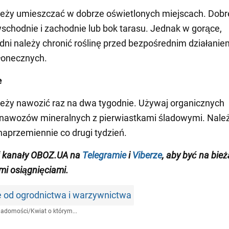
leży umieszczać w dobrze oświetlonych miejscach. Dobr
schodnie i zachodnie lub bok tarasu. Jednak w gorące,
dni należy chronić roślinę przed bezpośrednim działanie
łonecznych.
e
leży nawozić raz na dwa tygodnie. Używaj organicznych
nawozów mineralnych z pierwiastkami śladowymi. Należ
aprzemiennie co drugi tydzień.
j kanały OBOZ.UA na
Telegramie
i
Viberze
, aby być na bie
i osiągnięciami
.
e od ogrodnictwa i warzywnictwa
iadomości
/
Kwiat o którym...