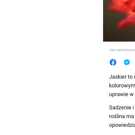
Jedzeni
Jak wyhodować 
Jaskier to
kolorowymi
uprawie w
Sadzenie i
roślina ma
opowiedzia