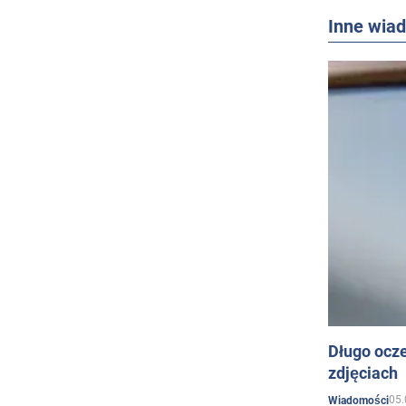
Inne wia
Długo ocz
zdjęciach
05.
Wiadomości