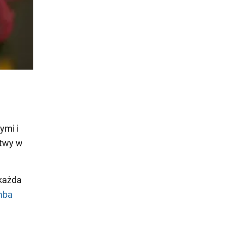
ymi i
atwy w
 każda
mba