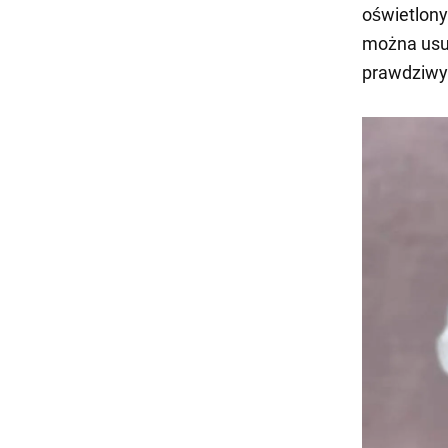
oświetlony
można usu
prawdziwyc