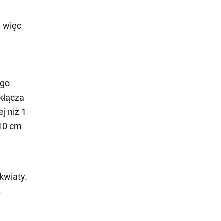
, więc
 go
 kłącza
ej niż 1
 10 cm
 kwiaty.
.