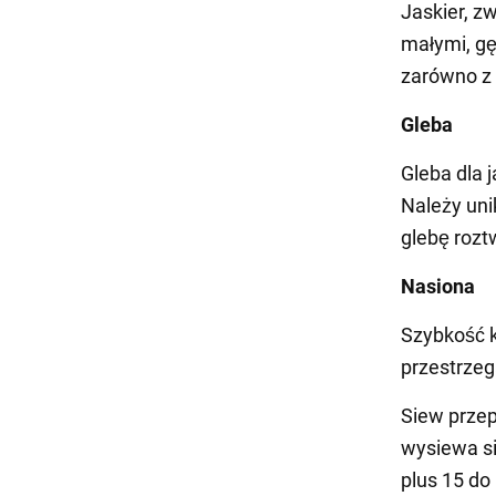
Jaskier, zw
małymi, g
zarówno z n
Gleba
Gleba dla 
Należy uni
glebę roz
Nasiona
Szybkość k
przestrze
Siew przep
wysiewa si
plus 15 d