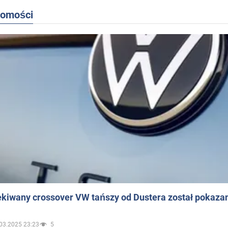
domości
ekiwany crossover VW tańszy od Dustera został pokaza
03.2025 23:23
5