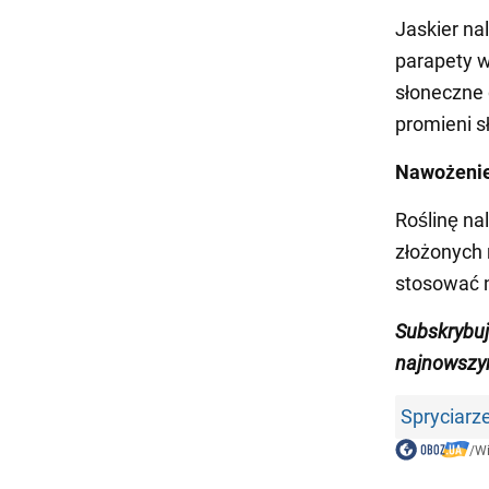
Jaskier na
parapety w
słoneczne 
promieni s
Nawożeni
Roślinę na
złożonych 
stosować n
Subskrybu
najnowszym
Spryciarz
/
W