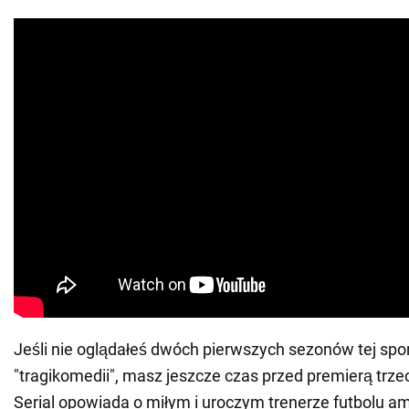
Jeśli nie oglądałeś dwóch pierwszych sezonów tej spo
"tragikomedii", masz jeszcze czas przed premierą trze
Serial opowiada o miłym i uroczym trenerze futbolu a