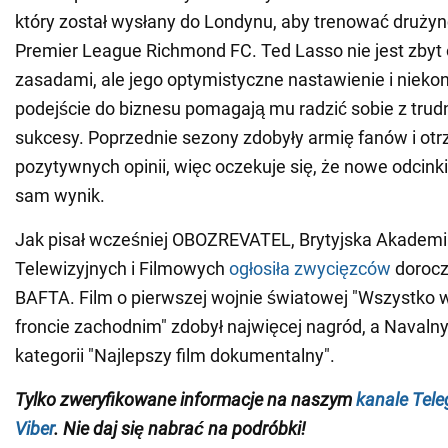
który został wysłany do Londynu, aby trenować drużynę
Premier League Richmond FC. Ted Lasso nie jest zbyt
zasadami, ale jego optymistyczne nastawienie i niek
podejście do biznesu pomagają mu radzić sobie z trud
sukcesy. Poprzednie sezony zdobyły armię fanów i otr
pozytywnych opinii, więc oczekuje się, że nowe odcinki
sam wynik.
Jak pisał wcześniej OBOZREVATEL, Brytyjska Akademi
Telewizyjnych i Filmowych
ogłosiła zwycięzców
dorocz
BAFTA. Film o pierwszej wojnie światowej "Wszystko 
froncie zachodnim" zdobył najwięcej nagród, a Navaln
kategorii "Najlepszy film dokumentalny".
Tylko
zweryfikowane informacje na naszym
kanale Tel
Viber
. Nie daj się nabrać na podróbki!