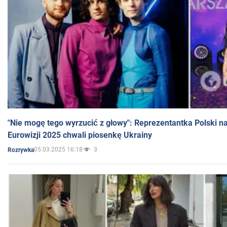
"Nie mogę tego wyrzucić z głowy": Reprezentantka Polski n
Eurowizji 2025 chwali piosenkę Ukrainy
05.03.2025 16:18
3
Rozrywka