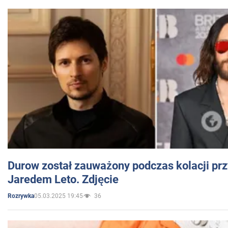
Durow został zauważony podczas kolacji prz
Jaredem Leto. Zdjęcie
05.03.2025 19:45
36
Rozrywka