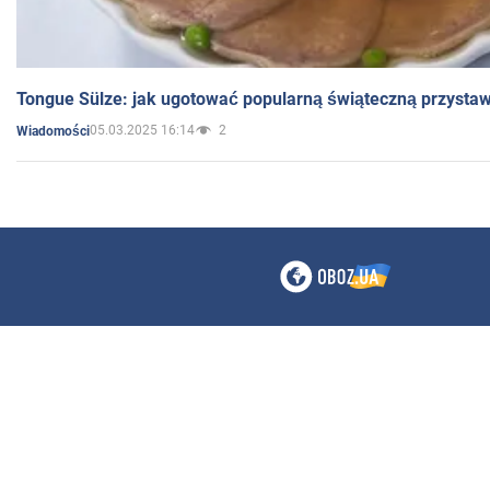
Tongue Sülze: jak ugotować popularną świąteczną przysta
05.03.2025 16:14
2
Wiadomości