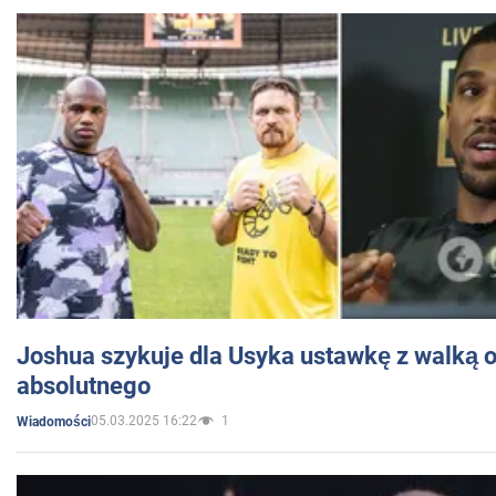
Joshua szykuje dla Usyka ustawkę z walką o 
absolutnego
05.03.2025 16:22
1
Wiadomości