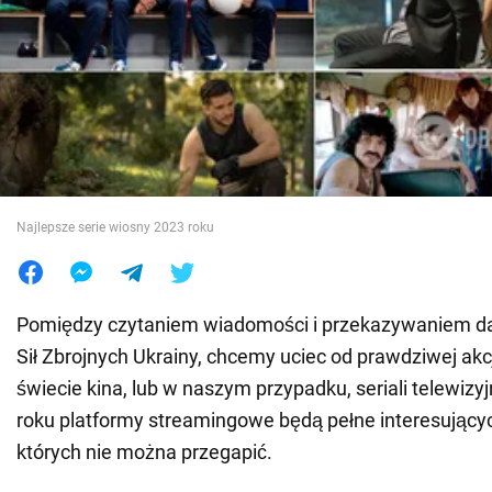
Wojna na Ukrainie
Świat
Jedzenie
Najlepsze serie wiosny 2023 roku
Pomiędzy czytaniem wiadomości i przekazywaniem da
Sił Zbrojnych Ukrainy, chcemy uciec od prawdziwej akcj
świecie kina, lub w naszym przypadku, seriali telewiz
roku platformy streamingowe będą pełne interesujący
których nie można przegapić.