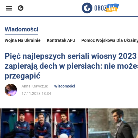
Wiadomości
Biznes
Wojna Na Ukrainie
Kontratak AFU
Pomoc Wojskowa Dla Ukrain
Sport
Pięć najlepszych seriali wiosny 2023 
zapierają dech w piersiach: nie może
Rozrywka
przegapić
Anna Krawczuk
Wiadomości
Życie
17.11.2023 13:34
Polityka
Społeczeństwo