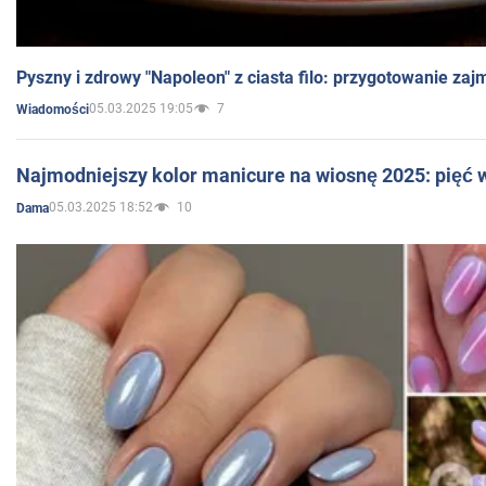
Pyszny i zdrowy "Napoleon" z ciasta filo: przygotowanie zaj
05.03.2025 19:05
7
Wiadomości
Najmodniejszy kolor manicure na wiosnę 2025: pięć
05.03.2025 18:52
10
Dama