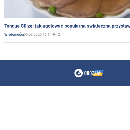
Tongue Sülze: jak ugotować popularną świąteczną przysta
05.03.2025 16:14
2
Wiadomości