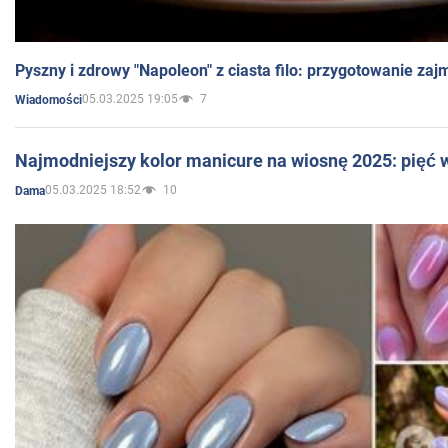
Pyszny i zdrowy "Napoleon" z ciasta filo: przygotowanie zaj
05.03.2025 19:05
7
Wiadomości
Najmodniejszy kolor manicure na wiosnę 2025: pięć
05.03.2025 18:52
10
Dama