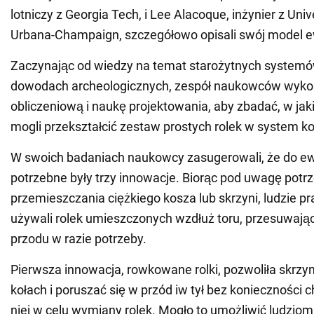
lotniczy z Georgia Tech, i Lee Alacoque, inżynier z Univer
Urbana-Champaign, szczegółowo opisali swój model ew
Zaczynając od wiedzy na temat starożytnych systemó
dowodach archeologicznych, zespół naukowców wyko
obliczeniową i naukę projektowania, aby zbadać, w jak
mogli przekształcić zestaw prostych rolek w system koła
W swoich badaniach naukowcy zasugerowali, że do ewo
potrzebne były trzy innowacje. Biorąc pod uwagę potr
przemieszczania ciężkiego kosza lub skrzyni, ludzie 
używali rolek umieszczonych wzdłuż toru, przesuwając 
przodu w razie potrzeby.
Pierwsza innowacja, rowkowane rolki, pozwoliła skrzy
kołach i poruszać się w przód iw tył bez konieczności 
niej w celu wymiany rolek. Mogło to umożliwić ludzio