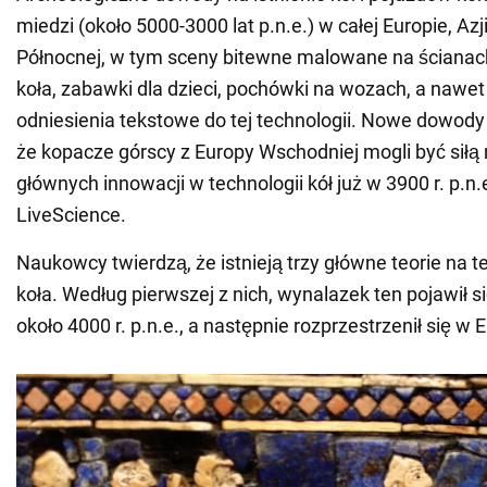
miedzi (około 5000-3000 lat p.n.e.) w całej Europie, Azji
Północnej, w tym sceny bitewne malowane na ścianac
koła, zabawki dla dzieci, pochówki na wozach, a nawe
odniesienia tekstowe do tej technologii. Nowe dowody
że kopacze górscy z Europy Wschodniej mogli być sił
głównych innowacji w technologii kół już w 3900 r. p.n.
LiveScience.
Naukowcy twierdzą, że istnieją trzy główne teorie na
koła. Według pierwszej z nich, wynalazek ten pojawił 
około 4000 r. p.n.e., a następnie rozprzestrzenił się w 