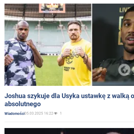
Joshua szykuje dla Usyka ustawkę z walką o 
absolutnego
05.03.2025 16:22
1
Wiadomości