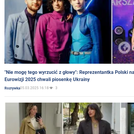
"Nie mogę tego wyrzucić z głowy": Reprezentantka Polski n
Eurowizji 2025 chwali piosenkę Ukrainy
05.03.2025 16:18
3
Rozrywka