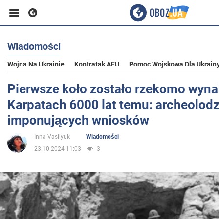
Wiadomości
Biznes
Wojna Na Ukrainie
Kontratak AFU
Pomoc Wojskowa Dla Ukrain
Sport
Pierwsze koło zostało rzekomo wyna
Karpatach 6000 lat temu: archeolodz
Rozrywka
imponujących wniosków
Inna Vasilyuk
Wiadomości
Życie
23.10.2024 11:03
3
Polityka
Społeczeństwo