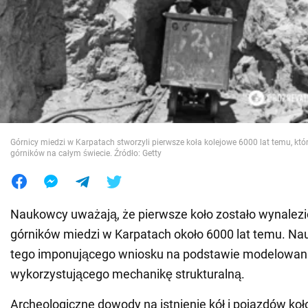
Wojna na Ukrainie
Świat
Jedzenie
Górnicy miedzi w Karpatach stworzyli pierwsze koła kolejowe 6000 lat temu, kt
górników na całym świecie. Źródło: Getty
Naukowcy uważają, że pierwsze koło zostało wynalezi
górników miedzi w Karpatach około 6000 lat temu. Na
tego imponującego wniosku na podstawie modelowan
wykorzystującego mechanikę strukturalną.
Archeologiczne dowody na istnienie kół i pojazdów ko