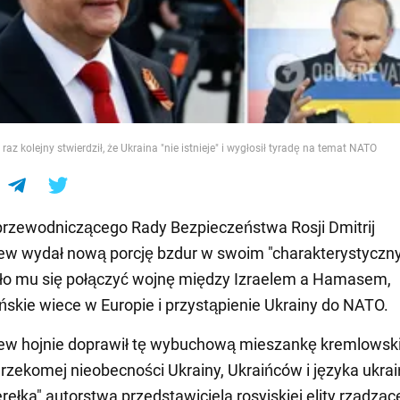
e
az kolejny stwierdził, że Ukraina "nie istnieje" i wygłosił tyradę na temat NATO
rzewodniczącego Rady Bezpieczeństwa Rosji Dmitrij
ew wydał nową porcję bzdur w swoim "charakterystycz
ało mu się połączyć wojnę między Izraelem a Hamasem,
ńskie wiece w Europie i przystąpienie Ukrainy do NATO.
ew hojnie doprawił tę wybuchową mieszankę kremlowsk
rzekomej nieobecności Ukrainy, Ukraińców i języka ukrai
rełka" autorstwa przedstawiciela rosyjskiej elity rządząc