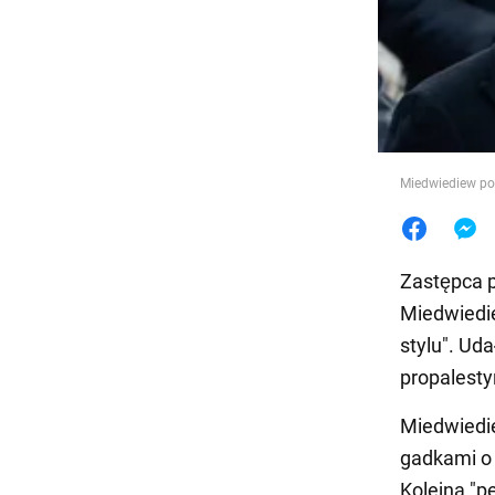
Jedzeni
Miedwiediew po r
Zastępca p
Miedwiedi
stylu". Ud
propalesty
Miedwiedi
gadkami o 
Kolejna "pe