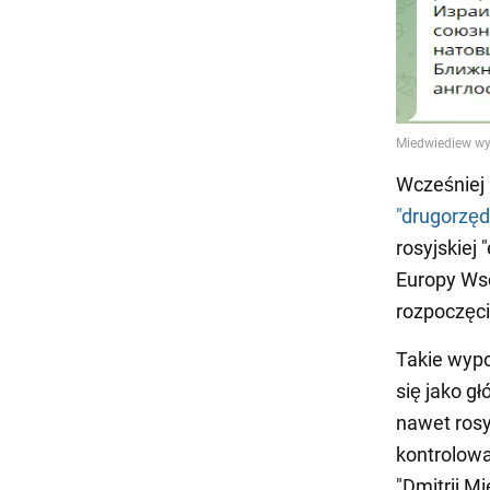
Wcześniej
"drugorzę
rosyjskiej
Europy Wsc
rozpoczęci
Takie wypo
się jako g
nawet rosy
kontrolowa
"Dmitrij M