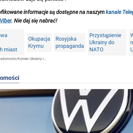
yfikowane informacje są dostępne na naszym
kanale Tel
Viber
. Nie daj się nabrać!
owa
Przystąpienie
Okupacja
Rosyjska
Ukrainy do
Krymu
propaganda
ch miast
NATO
U
iadomości
/
Koniec Ukrainy i...
domości