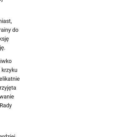
iast,
rainy do
ksję
ję.
ciwko
 krzyku
elikatnie
rzyjęta
owanie
 Rady
rdziej