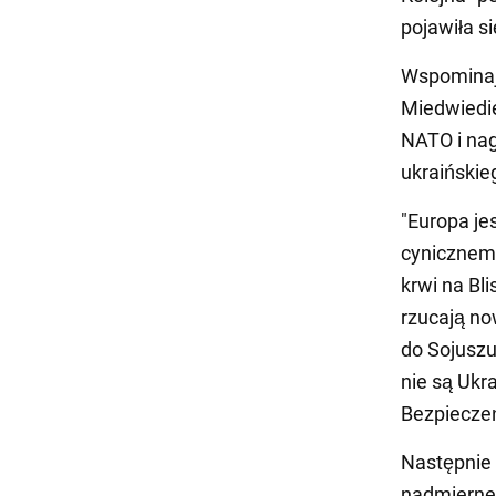
pojawiła s
Wspominają
Miedwiedie
NATO i nag
ukraińskie
"Europa jes
cynicznemu
krwi na Bl
rzucają no
do Sojuszu
nie są Ukr
Bezpiecze
Następnie 
nadmierne 