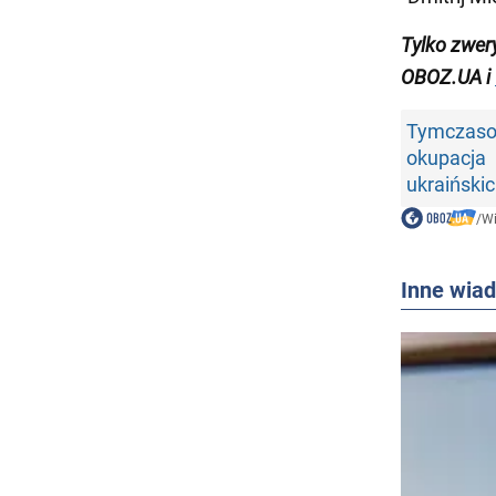
Tylko zwer
OBOZ.UA i
Tymczas
okupacja
ukraiński
/
W
Inne wia