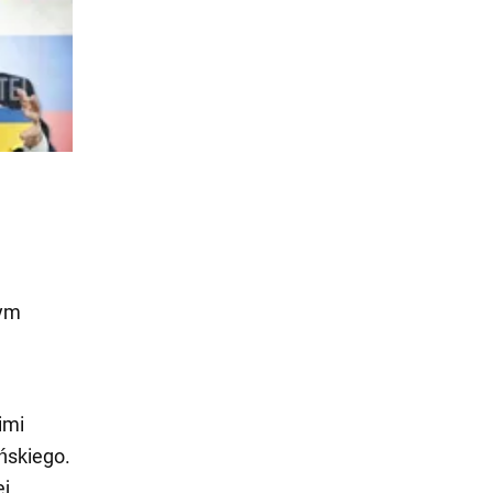
nym
imi
ńskiego.
ej