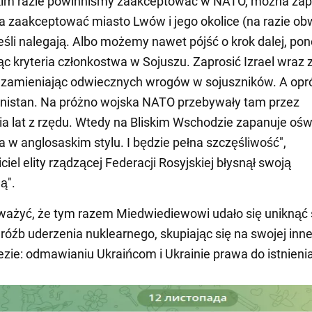
akim razie powinniśmy zaakceptować w NATO, można zap
 zaakceptować miasto Lwów i jego okolice (na razie o
jeśli nalegają. Albo możemy nawet pójść o krok dalej, po
ąc kryteria członkostwa w Sojuszu. Zaprosić Izrael wraz 
 zamieniając odwiecznych wrogów w sojuszników. A opr
nistan. Na próżno wojska NATO przebywały tam przez
a lat z rzędu. Wtedy na Bliskim Wschodzie zapanuje oś
 w anglosaskim stylu. I będzie pełna szczęśliwość",
iel elity rządzącej Federacji Rosyjskiej błysnął swoją
ją".
ważyć, że tym razem Miedwiediewowi udało się uniknąć
róźb uderzenia nuklearnego, skupiając się na swojej inne
tezie: odmawianiu Ukraińcom i Ukrainie prawa do istnieni