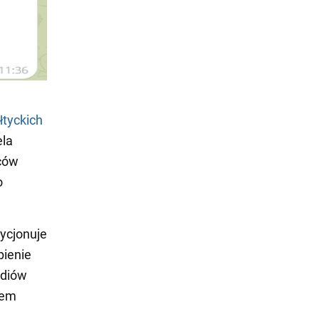
tyckich
ela
ńców
o
zycjonuje
pienie
ediów
iem