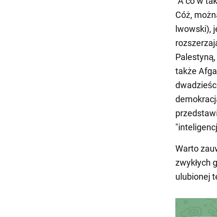
"A co w t
Cóż, można
lwowski), 
rozszerzaj
Palestyną,
także Afga
dwadzieści
demokracja
przedstawic
"inteligenc
Warto zau
zwykłych g
ulubionej 