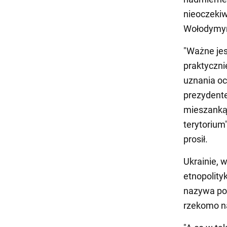
nieoczekiw
Wołodymyr
"Ważne jes
praktycznie
uznania oc
prezydente
mieszanką.
terytorium"
prosił.
Ukrainie, 
etnopolity
nazywa po 
rzekomo na