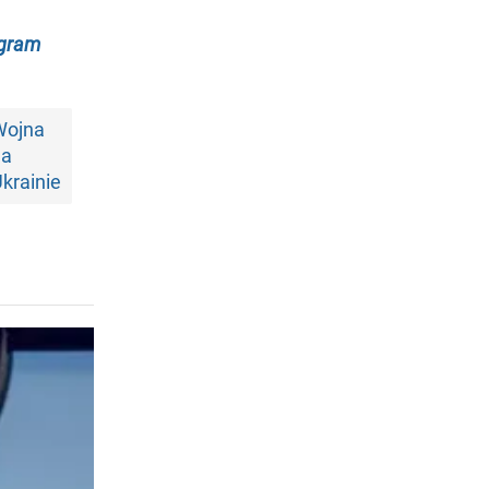
egram
Wojna
na
krainie