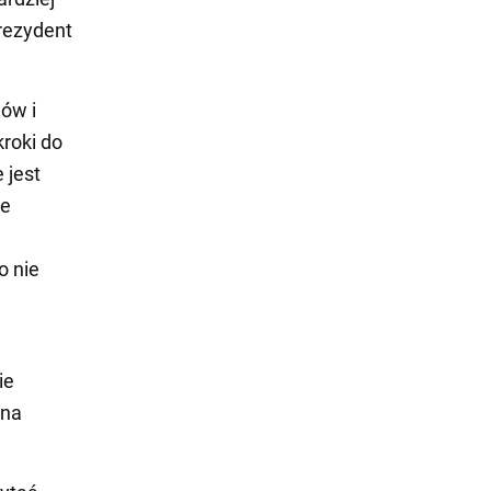
prezydent
jów i
kroki do
 jest
le
o nie
ie
nna