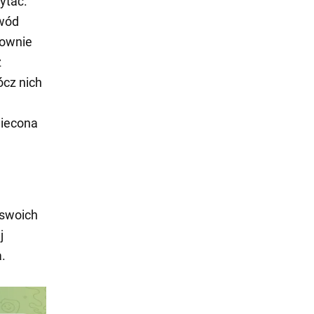
ytać.
bwód
nownie
z
ócz nich
wiecona
 swoich
j
a.