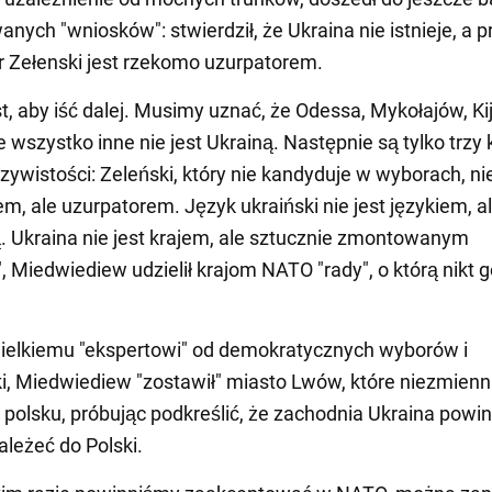
anych "wniosków": stwierdził, że Ukraina nie istnieje, a 
 Zełenski jest rzekomo uzurpatorem.
t, aby iść dalej. Musimy uznać, że Odessa, Mykołajów, Ki
 wszystko inne nie jest Ukrainą. Następnie są tylko trzy 
zywistości: Zeleński, który nie kandyduje w wyborach, nie
m, ale uzurpatorem. Język ukraiński nie jest językiem, a
 Ukraina nie jest krajem, ale sztucznie zmontowanym
, Miedwiediew udzielił krajom NATO "rady", o którą nikt g
wielkiemu "ekspertowi" od demokratycznych wyborów i
ki, Miedwiediew "zostawił" miasto Lwów, które niezmienn
polsku, próbując podkreślić, że zachodnia Ukraina powi
leżeć do Polski.