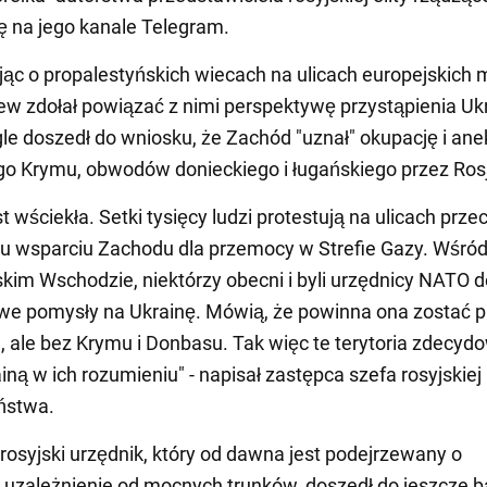
ię na jego kanale Telegram.
c o propalestyńskich wiecach na ulicach europejskich m
w zdołał powiązać z nimi perspektywę przystąpienia Uk
le doszedł do wniosku, że Zachód "uznał" okupację i ane
go Krymu, obwodów donieckiego i ługańskiego przez Ros
t wściekła. Setki tysięcy ludzi protestują na ulicach prze
 wsparciu Zachodu dla przemocy w Strefie Gazy. Wśród
iskim Wschodzie, niektórzy obecni i byli urzędnicy NATO d
we pomysły na Ukrainę. Mówią, że powinna ona zostać p
, ale bez Krymu i Donbasu. Tak więc te terytoria zdecyd
ainą w ich rozumieniu" - napisał zastępca szefa rosyjskiej
ństwa.
rosyjski urzędnik, który od dawna jest podejrzewany o
uzależnienie od mocnych trunków, doszedł do jeszcze ba