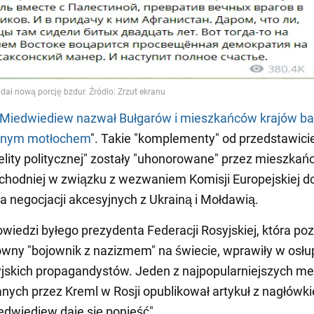
Miedwiediew nazwał Bułgarów i mieszkańców krajów bał
dnym motłochem
". Takie "komplementy" od przedstawici
 "elity politycznej" zostały "uhonorowane" przez mieszka
hodniej w związku z wezwaniem Komisji Europejskiej d
a negocjacji akcesyjnych z Ukrainą i Mołdawią.
wiedzi byłego prezydenta Federacji Rosyjskiej, która po
łówny "bojownik z nazizmem" na świecie, wprawiły w osłu
jskich propagandystów. Jeden z najpopularniejszych m
nych przez Kreml w Rosji opublikował artykuł z nagłówk
iedwiediew daje się ponieść".