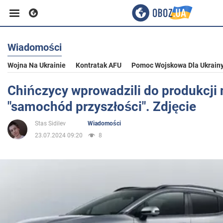
Wiadomości
Biznes
Wojna Na Ukrainie
Kontratak AFU
Pomoc Wojskowa Dla Ukrain
Sport
Chińczycy wprowadzili do produkcji 
"samochód przyszłości". Zdjęcie
Rozrywka
Stas Sidilev
Wiadomości
23.07.2024 09:20
8
Życie
Polityka
Społeczeństwo