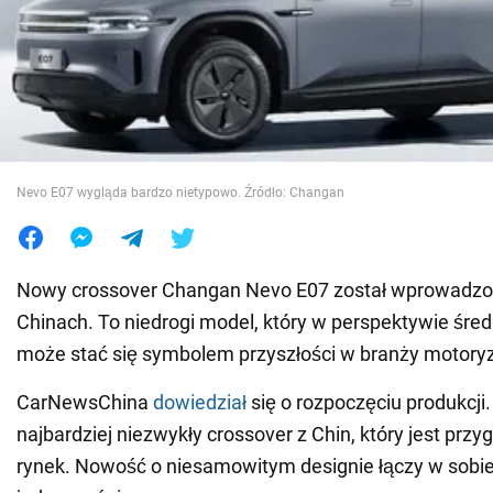
Wojna na Ukrainie
Świat
Jedzenie
Nevo E07 wygląda bardzo nietypowo. Źródło: Changan
Nowy crossover Changan Nevo E07 został wprowadzon
Chinach. To niedrogi model, który w perspektywie śre
może stać się symbolem przyszłości w branży motoryz
CarNewsChina
dowiedział
się o rozpoczęciu produkcji. 
najbardziej niezwykły crossover z Chin, który jest pr
rynek. Nowość o niesamowitym designie łączy w sobi