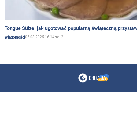
Tongue Sülze: jak ugotować popularną świąteczną przysta
05.03.2025 16:14
2
Wiadomości