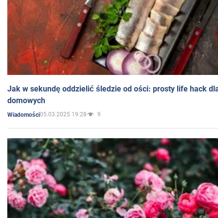
Jak w sekundę oddzielić śledzie od ości: prosty life hack d
domowych
05.03.2025 19:28
9
Wiadomości