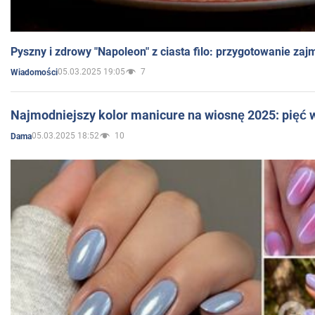
Pyszny i zdrowy "Napoleon" z ciasta filo: przygotowanie zaj
05.03.2025 19:05
7
Wiadomości
Najmodniejszy kolor manicure na wiosnę 2025: pięć
05.03.2025 18:52
10
Dama