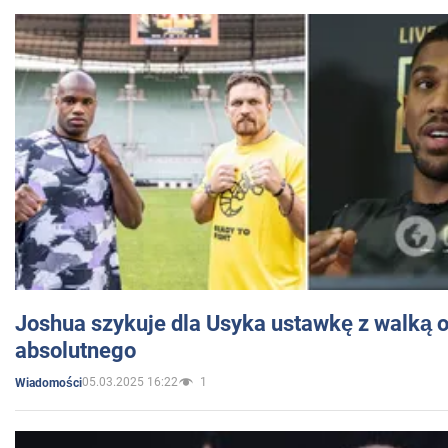
Joshua szykuje dla Usyka ustawkę z walką o 
absolutnego
05.03.2025 16:22
1
Wiadomości