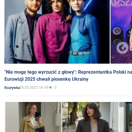
"Nie mogę tego wyrzucić z głowy": Reprezentantka Polski n
Eurowizji 2025 chwali piosenkę Ukrainy
05.03.2025 16:18
3
Rozrywka