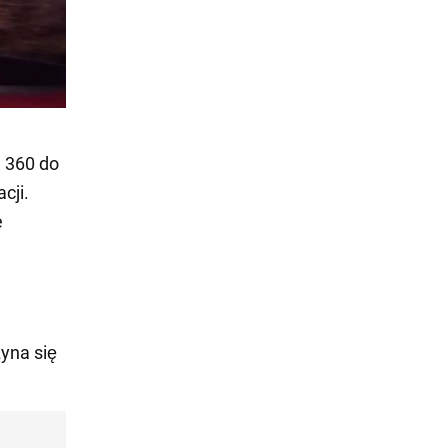
d 360 do
cji.
e
zyna się