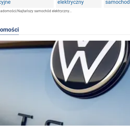
cyjne
elektryczny
samocho
iadomości
/
Najtańszy samochód elektryczny...
domości