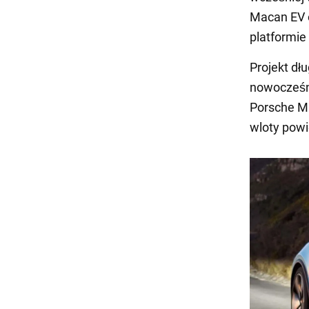
Macan EV o
platformie
Projekt d
nowocześni
Porsche Ma
wloty powi