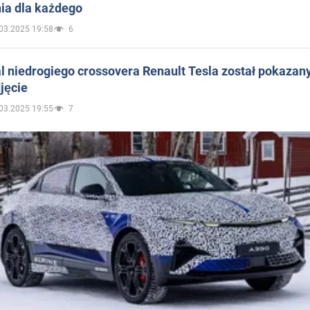
ia dla każdego
03.2025 19:58
6
 niedrogiego crossovera Renault Tesla został pokazan
jęcie
03.2025 19:55
7