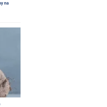
ny na
e