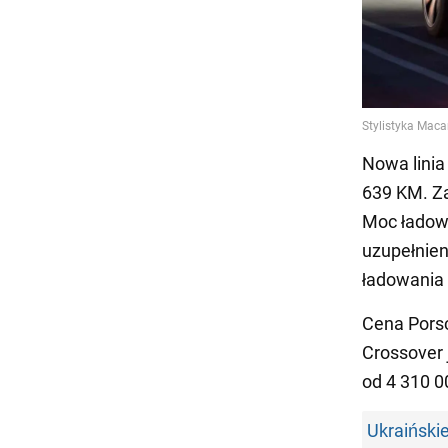
Nowa linia
639 KM. Za
Moc ładow
uzupełnien
ładowania 
Cena Porsc
Crossover 
od 4 310 
Ukraiński