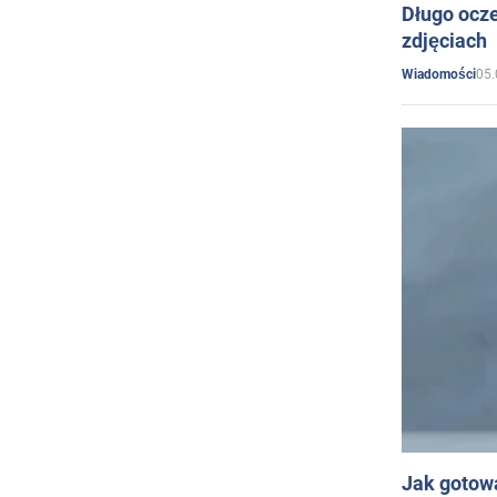
Długo ocz
zdjęciach
05.
Wiadomości
Jak gotow