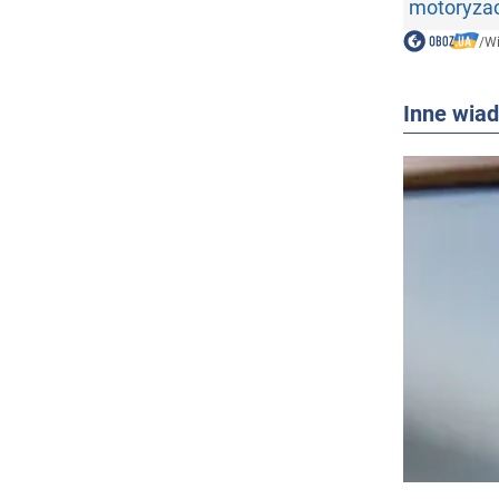
motoryza
/
W
Inne wia