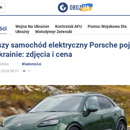
N
Wojna Na Ukrainie
Kontratak AFU
Pomoc Wojskowa Dla
ści
Ukrainy
Wołodymyr Zełenski
szy samochód elektryczny Porsche poj
krainie: zdjęcia i cena
ka
idilev
Wiadomości
.2024 08:07
1
eństwo
a Ukrainie