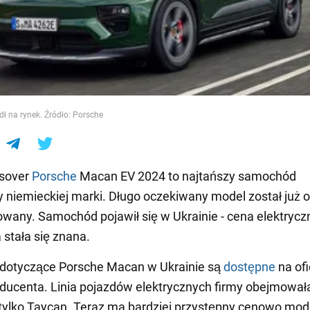
e
 na rynek. Źródło: Porsche
sover
Porsche
Macan EV 2024 to najtańszy samochód
y niemieckiej marki. Długo oczekiwany model został już of
wany. Samochód pojawił się w Ukrainie - cena elektryc
 stała się znana.
 dotyczące Porsche Macan w Ukrainie są
dostępne
na ofi
oducenta. Linia pojazdów elektrycznych firmy obejmował
tylko Taycan. Teraz ma bardziej przystępny cenowo mod