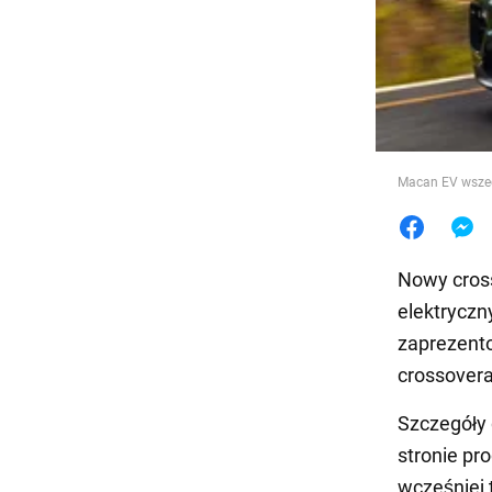
Jedzeni
Macan EV wszedł
Nowy cros
elektryczn
zaprezento
crossovera
Szczegóły
stronie pr
wcześniej 