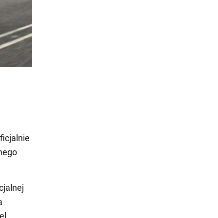
icjalnie
znego
cjalnej
a
el