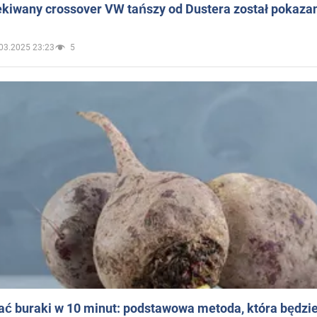
ekiwany crossover VW tańszy od Dustera został pokaza
03.2025 23:23
5
ać buraki w 10 minut: podstawowa metoda, która będzi