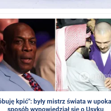
óbuję kpić": były mistrz świata w upok
sposób wypowiedział się o Usyku