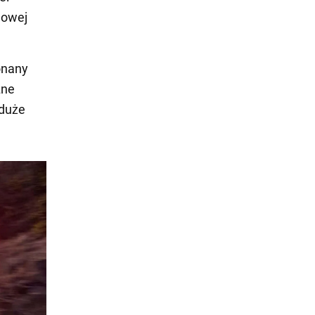
nowej
onany
zne
 duże