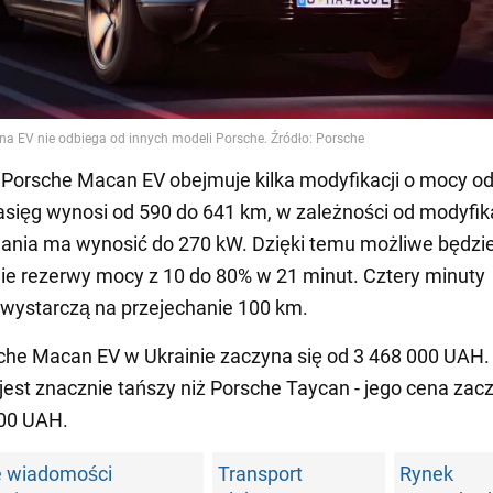
 Porsche Macan EV obejmuje kilka modyfikacji o mocy o
sięg wynosi od 590 do 641 km, w zależności od modyfika
ania ma wynosić do 270 kW. Dzięki temu możliwe będzi
ie rezerwy mocy z 10 do 80% w 21 minut. Cztery minuty
wystarczą na przejechanie 100 km.
he Macan EV w Ukrainie zaczyna się od 3 468 000 UAH.
jest znacznie tańszy niż Porsche Taycan - jego cena zac
000 UAH.
e wiadomości
Transport
Rynek