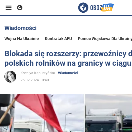
Wiadomości
Biznes
Wojna Na Ukrainie
Kontratak AFU
Pomoc Wojskowa Dla Ukrain
Sport
Blokada się rozszerzy: przewoźnicy 
polskich rolników na granicy w ciągu 
Rozrywka
Kseniya Kapustyńska
Wiadomości
26.02.2024 10:40
Życie
Polityka
Społeczeństwo