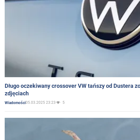
Długo oczekiwany crossover VW tańszy od Dustera zo
zdjęciach
05.03.2025 23:23
5
Wiadomości