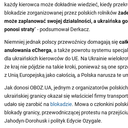
każdy kierowca może dokładnie wiedzieć, kiedy przekr
blokadzie zorganizowanej przez polskich rolników
żade
może zaplanować swojej działalności, a ukraińska g
ponosi straty
" - podsumował Derkacz.
Niemniej jednak polscy przewoźnicy domagają się
cał
anulowania єCherga
, a także powrotu systemu specja
dla ukraińskich kierowców do UE. Na Ukrainie wielokr
że kraj nie pójdzie na takie kroki, ponieważ są one s
z Unią Europejską jako całością, a Polska narusza te 
Jak donosi OBOZ.UA, jednym z organizatorów polskich
ukraińskiej granicy okazał się właściciel firmy transpo
udało się zarobić na
blokadzie
. Mowa o członkini polsk
blokady granicy, przewodniczącej protestu na przejśc
Jahodyn-Dorohusk i polityk Edycie Ozygale.