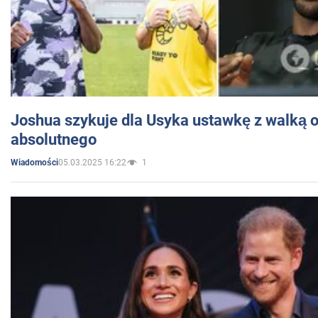
Joshua szykuje dla Usyka ustawkę z walką o 
absolutnego
05.03.2025 16:22
1
Wiadomości