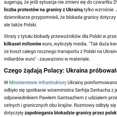
sugerują, że jeśli sytuacja nie zmieni się do czwartku 2
liczba protestów na granicy z Ukrainą
tylko wzrośnie.
dziennikarze przypomnieli, że blokada granicy dotyczy n
ale także Polski.
Straty z tytułu blokady przewoźników dla Polski w prze
kilkaset milionów
euro, wyliczyły media. "Tak duża kwo
że koszt całego rocznego transportu z Polski na Ukrai
miliardów euro" - zauważono w materiale.
Czego żądają Polacy: Ukraina próbowa
W
Ministerstwie Infrastruktury
Ukrainy poinformowano,
odbyło się spotkanie wiceministra Serhija Derkacha z 
odpowiednikiem Pawłem Gantsazhem z udziałem przed
celnych i granicznych obu krajów. Rozmowy odbyły się 
dotyczyły
zapobiegania blokadzie granicy przez pols