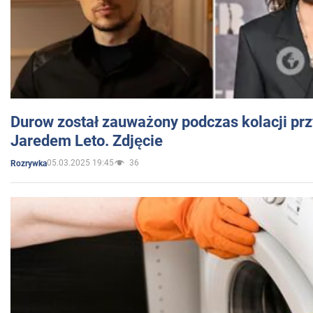
Durow został zauważony podczas kolacji prz
Jaredem Leto. Zdjęcie
05.03.2025 19:45
36
Rozrywka