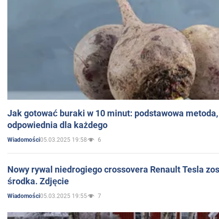
Jak gotować buraki w 10 minut: podstawowa metoda, 
odpowiednia dla każdego
05.03.2025 19:58
6
Wiadomości
Nowy rywal niedrogiego crossovera Renault Tesla zo
środka. Zdjęcie
05.03.2025 19:55
7
Wiadomości