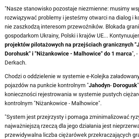
"Nasze stanowisko pozostaje niezmienne: musimy ws
rozwiązywać problemy i jesteśmy otwarci na dialog i 
nie zaszkodzą interesom przewoźników. Blokada grani
gospodarkom Ukrainy, Polski i krajów UE... Kontynuu
projektów pilotażowych na przejściach granicznych "
Dorohusk" i "Niżankowice - Malhowice" do 1 marca
", 
Derkach.
Chodzi o oddzielenie w systemie e-Kolejka załadowany
pojazdów na punkcie kontrolnym "
Jahodyn
-
Dorogusk
konieczności rejestrowania w systemie pustych cięża
kontrolnym "Niżankowice - Malhowice".
"System jest przejrzysty i pomaga zminimalizować ryzy
najważniejszą rzeczą dla jego działania jest nieprzerw
przewidywalna liczba ciężarówek przekraczających gr