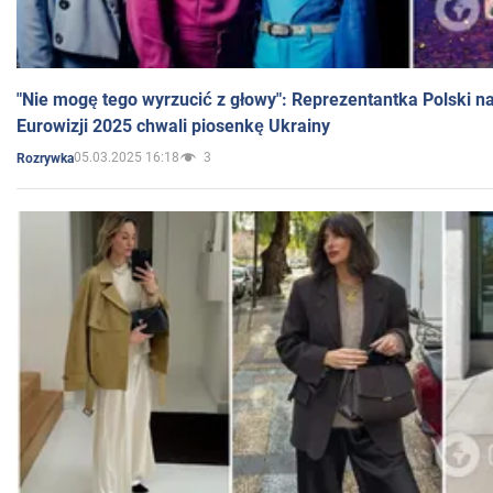
"Nie mogę tego wyrzucić z głowy": Reprezentantka Polski n
Eurowizji 2025 chwali piosenkę Ukrainy
05.03.2025 16:18
3
Rozrywka