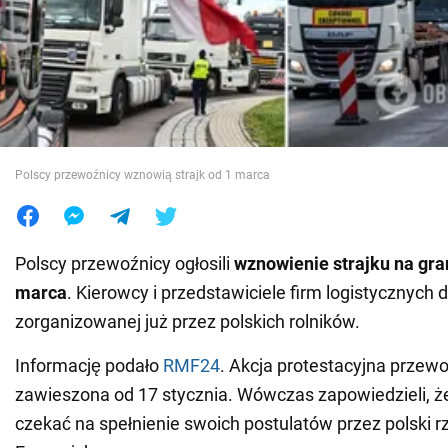
Wojna na Ukrainie
Świat
Jedzenie
Polscy przewoźnicy wznowią strajk od 1 marca
Polscy przewoźnicy ogłosili
wznowienie strajku na gra
marca
. Kierowcy i przedstawiciele firm logistycznych 
zorganizowanej już przez polskich rolników.
Informację podało
RMF24
. Akcja protestacyjna przew
zawieszona od 17 stycznia. Wówczas zapowiedzieli, ż
czekać na spełnienie swoich postulatów przez polski r