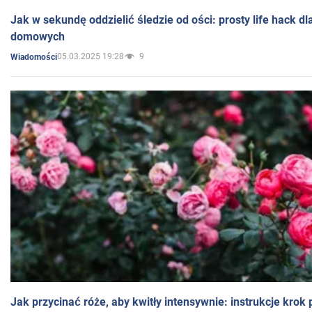
Jak w sekundę oddzielić śledzie od ości: prosty life hack d
domowych
05.03.2025 19:28
9
Wiadomości
Jak przycinać róże, aby kwitły intensywnie: instrukcje krok