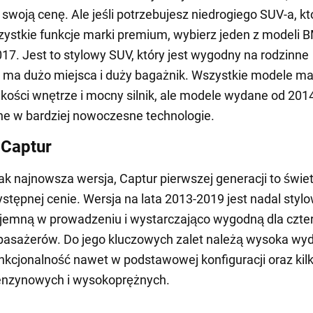
swoją cenę. Ale jeśli potrzebujesz niedrogiego SUV-a, kt
zystkie funkcje marki premium, wybierz jeden z modeli 
017. Jest to stylowy SUV, który jest wygodny na rodzinne
- ma dużo miejsca i duży bagażnik. Wszystkie modele ma
akości wnętrze i mocny silnik, ale modele wydane od 201
e w bardziej nowoczesne technologie.
 Captur
ak najnowsza wersja, Captur pierwszej generacji to świe
stępnej cenie. Wersja na lata 2013-2019 jest nadal styl
yjemną w prowadzeniu i wystarczająco wygodną dla czte
pasażerów. Do jego kluczowych zalet należą wysoka wyd
nkcjonalność nawet w podstawowej konfiguracji oraz kilk
benzynowych i wysokoprężnych.