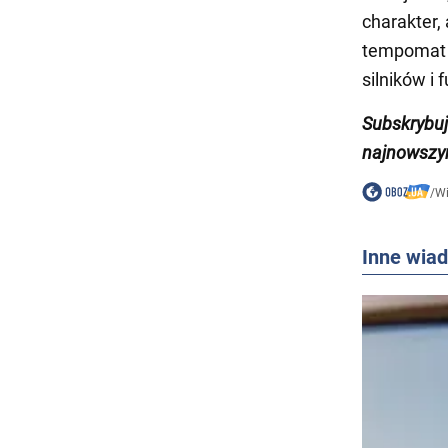
charakter,
tempomat w
silników i f
Subskrybu
najnowszy
/
W
Inne wia