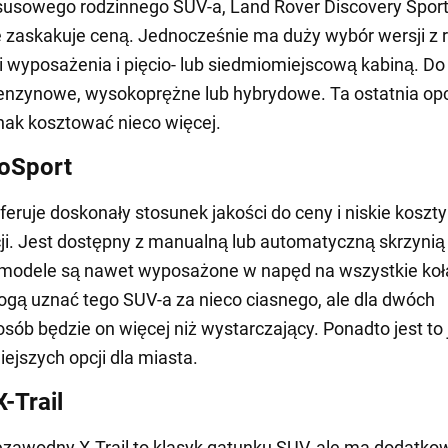
susowego rodzinnego SUV-a, Land Rover Discovery Spor
 zaskakuje ceną. Jednocześnie ma duży wybór wersji z 
wyposażenia i pięcio- lub siedmiomiejscową kabiną. D
 benzynowe, wysokoprężne lub hybrydowe. Ta ostatnia op
nak kosztować nieco więcej.
oSport
feruje doskonały stosunek jakości do ceny i niskie koszty
ji. Jest dostępny z manualną lub automatyczną skrzynią
 modele są nawet wyposażone w napęd na wszystkie koł
gą uznać tego SUV-a za nieco ciasnego, ale dla dwóch
osób będzie on więcej niż wystarczający. Ponadto jest to
ejszych opcji dla miasta.
-Trail
iezawodny X-Trail to klasyk gatunku SUV, ale ma dodatko