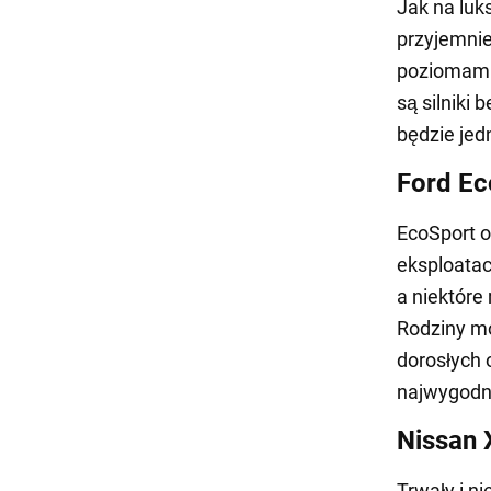
Jak na luk
przyjemnie
poziomami 
są silniki
będzie jed
Ford Ec
EcoSport o
eksploatac
a niektóre
Rodziny mo
dorosłych 
najwygodni
Nissan X
Trwały i n