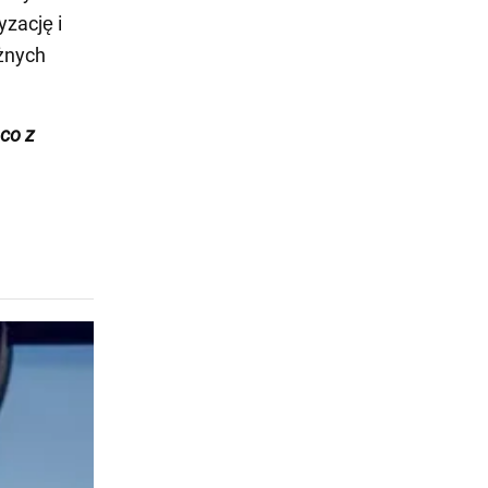
yzację i
óżnych
ąco z