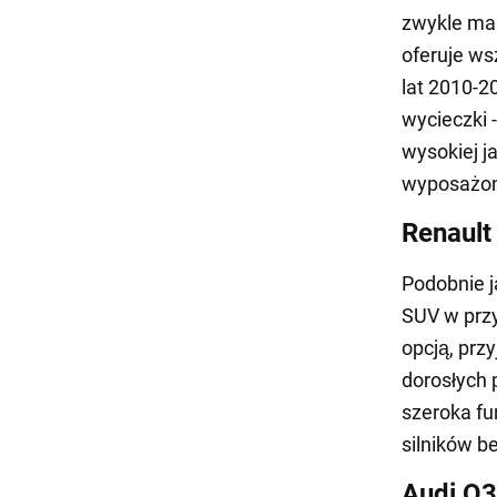
zwykle ma 
oferuje ws
lat 2010-2
wycieczki 
wysokiej j
wyposażon
Renault
Podobnie j
SUV w przy
opcją, prz
dorosłych 
szeroka fu
silników 
Audi Q3