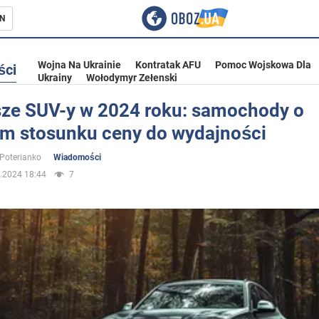
N
Wojna Na Ukrainie
Kontratak AFU
Pomoc Wojskowa Dla
ści
Ukrainy
Wołodymyr Zełenski
sze SUV-y w 2024 roku: samochody o
ym stosunku ceny do wydajności
ka
 Poterianko
Wiadomości
.2024 18:44
7
eństwo
a Ukrainie