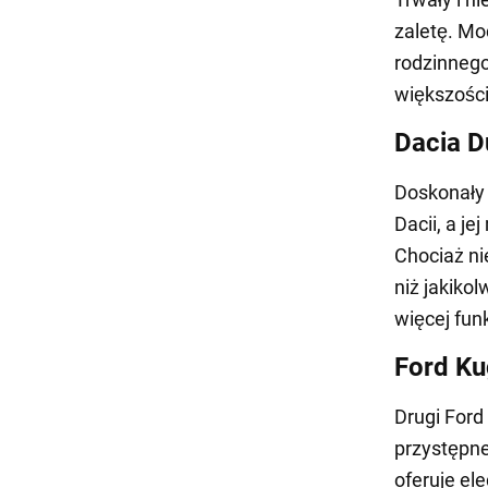
zaletę. Mo
rodzinnego
większości
Dacia D
Doskonały 
Dacii, a j
Chociaż ni
niż jakikol
więcej fun
Ford K
Drugi Ford 
przystępne
oferuje el