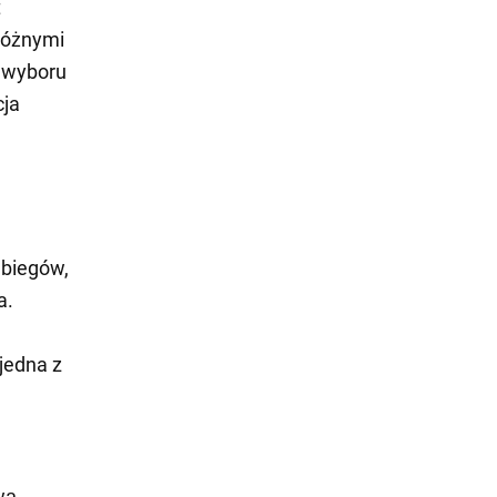
t
różnymi
o wyboru
cja
 biegów,
a.
 jedna z
wą