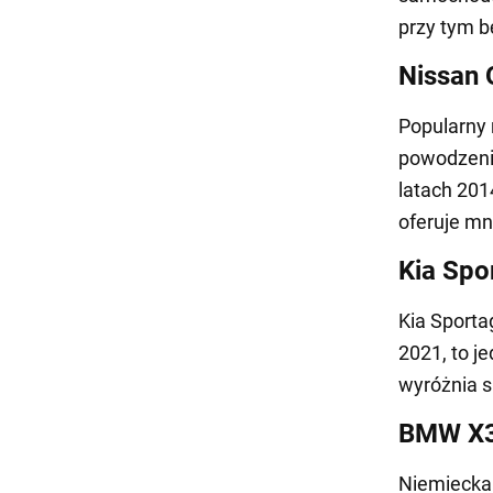
przy tym b
Nissan 
Popularny 
powodzenie
latach 201
oferuje mn
Kia Spo
Kia Sporta
2021, to j
wyróżnia s
BMW X
Niemiecka