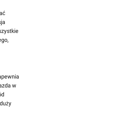
ać
ja
szystkie
ego,
zapewnia
Jazda w
ód
 duży