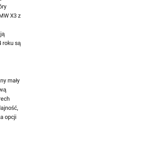
óry
BMW X3 z
ją
4 roku są
tny mały
ową
rech
ajność,
a opcji