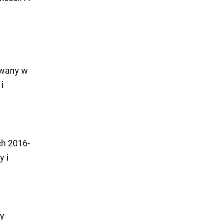
awany w
i
ch 2016-
y i
y