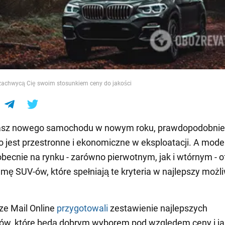
e
achwycą Cię swoim stosunkiem ceny do jakości
kasz nowego samochodu w nowym roku, prawdopodobnie
o jest przestronne i ekonomiczne w eksploatacji. A mode
becnie na rynku - zarówno pierwotnym, jak i wtórnym - o
mę SUV-ów, które spełniają te kryteria w najlepszy możl
ze Mail Online
przygotowali
zestawienie najlepszych
w, które będą dobrym wyborem pod względem ceny i jak