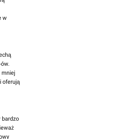
e w
cechą
-ów.
e mniej
i oferują
w bardzo
nieważ
towy