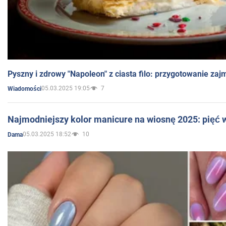
Pyszny i zdrowy "Napoleon" z ciasta filo: przygotowanie zaj
05.03.2025 19:05
7
Wiadomości
Najmodniejszy kolor manicure na wiosnę 2025: pięć
05.03.2025 18:52
10
Dama