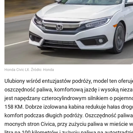
Ulubiony wśród entuzjastów podróży, model ten oferu
oszczędność paliwa, komfortową jazdę i wysoką nieza
jest napędzany czterocylindrowym silnikiem o pojemnoś
158 KM. Dobrze izolowana kabina redukuje hałas drog
komfort podczas długich podróży. Oszczędność paliwa 
mocnych stron Civica, przy zużyciu paliwa w mieście
litra na 100 kilometrów i zużyciu paliwa na autostrad