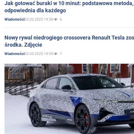
Jak gotować buraki w 10 minut: podstawowa metoda, 
odpowiednia dla każdego
05.03.2025 19:58
6
Wiadomości
Nowy rywal niedrogiego crossovera Renault Tesla zo
środka. Zdjęcie
05.03.2025 19:55
7
Wiadomości