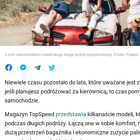
Wojna na Ukrainie
Świat
Jedzenie
Z tymi samochodami nawet długa droga będzie przyjemnością. Źródło: Freepik
Niewiele czasu pozostało do lata, które uważane jest 
jeśli planujesz podróżować za kierownicą, to czas po
samochodzie.
Magazyn TopSpeed
przedstawia
kilkanaście modeli, k
podczas długich podróży. Łączą one w sobie komfort,
dużą przestrzeń bagażnika i ekonomiczne zużycie pal