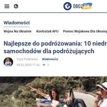
Wiadomości
Biznes
Wojna Na Ukrainie
Kontratak AFU
Pomoc Wojskowa Dla Ukrain
Sport
Najlepsze do podróżowania: 10 nied
samochodów dla podróżujących
Rozrywka
Yulia Poterianko
Wiadomości
08.02.2025 17:44
3
Życie
Polityka
Społeczeństwo