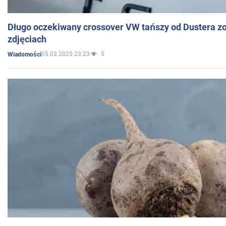
Długo oczekiwany crossover VW tańszy od Dustera zo
zdjęciach
05.03.2025 23:23
5
Wiadomości