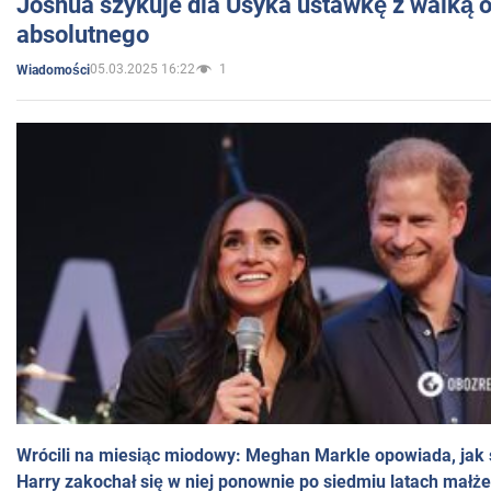
Joshua szykuje dla Usyka ustawkę z walką o 
absolutnego
05.03.2025 16:22
1
Wiadomości
Wrócili na miesiąc miodowy: Meghan Markle opowiada, jak s
Harry zakochał się w niej ponownie po siedmiu latach małż