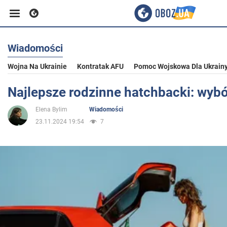
Wiadomości
Biznes
Wojna Na Ukrainie
Kontratak AFU
Pomoc Wojskowa Dla Ukrain
Sport
Najlepsze rodzinne hatchbacki: wybór
Elena Bylim
Wiadomości
Rozrywka
23.11.2024 19:54
7
Życie
Polityka
Społeczeństwo