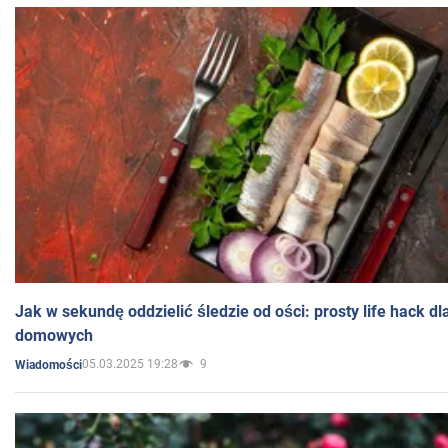
Jak w sekundę oddzielić śledzie od ości: prosty life hack d
domowych
05.03.2025 19:28
9
Wiadomości