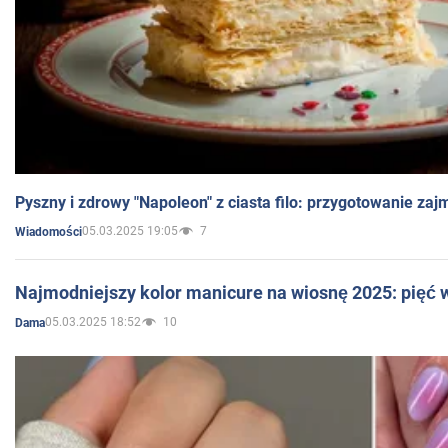
Pyszny i zdrowy "Napoleon" z ciasta filo: przygotowanie zaj
05.03.2025 19:05
7
Wiadomości
Najmodniejszy kolor manicure na wiosnę 2025: pięć
05.03.2025 18:52
10
Dama