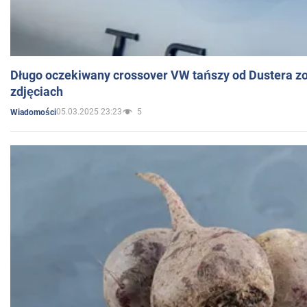
Długo oczekiwany crossover VW tańszy od Dustera zo
zdjęciach
05.03.2025 23:23
5
Wiadomości