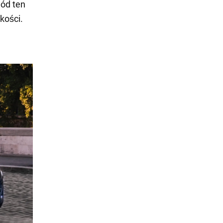
hód ten
okości.