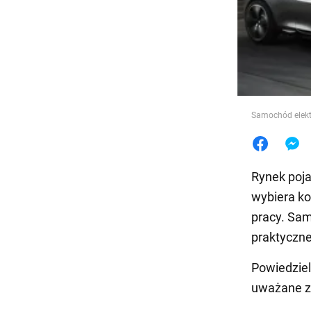
Jedzeni
Samochód elekt
Rynek poja
wybiera k
pracy. Sam
praktyczne
Powiedzie
uważane z