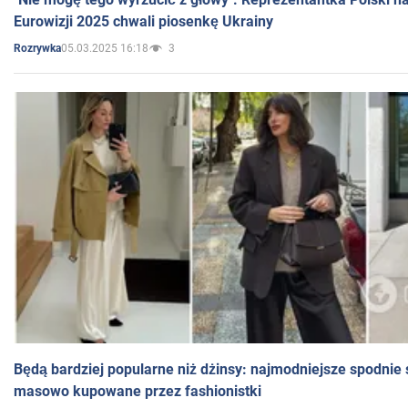
Eurowizji 2025 chwali piosenkę Ukrainy
05.03.2025 16:18
3
Rozrywka
Będą bardziej popularne niż dżinsy: najmodniejsze spodnie 
masowo kupowane przez fashionistki