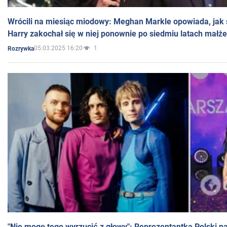
Wrócili na miesiąc miodowy: Meghan Markle opowiada, jak s
Harry zakochał się w niej ponownie po siedmiu latach małż
05.03.2025 16:20
1
Rozrywka
"Nie mogę tego wyrzucić z głowy": Reprezentantka Polski n