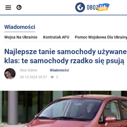
Wiadomości
Biznes
Wojna Na Ukrainie
Kontratak AFU
Pomoc Wojskowa Dla Ukrain
Sport
Najlepsze tanie samochody używane
klas: te samochody rzadko się psują
Rozrywka
Stas Sidilev
Wiadomości
28.10.2024 20:37
2
Życie
Polityka
Społeczeństwo