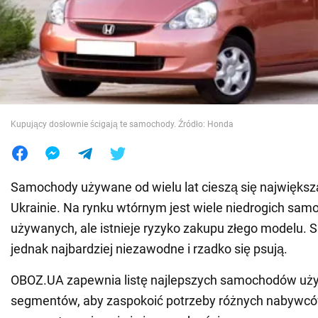
Wojna na Ukrainie
Świat
Jedzenie
Kupujący dosłownie ścigają te samochody. Źródło: Honda
Samochody używane od wielu lat cieszą się największ
Ukrainie. Na rynku wtórnym jest wiele niedrogich sa
używanych, ale istnieje ryzyko zakupu złego modelu.
jednak najbardziej niezawodne i rzadko się psują.
OBOZ.UA zapewnia listę najlepszych samochodów uż
segmentów, aby zaspokoić potrzeby różnych nabywcó