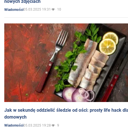
nowych zdjęciach
05.03.2025 19:31
10
Wiadomości
Jak w sekundę oddzielić śledzie od ości: prosty life hack d
domowych
05.03.2025 19:28
9
Wiadomości