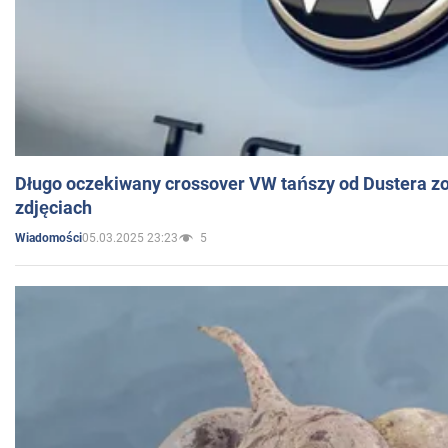
Długo oczekiwany crossover VW tańszy od Dustera zo
zdjęciach
05.03.2025 23:23
5
Wiadomości