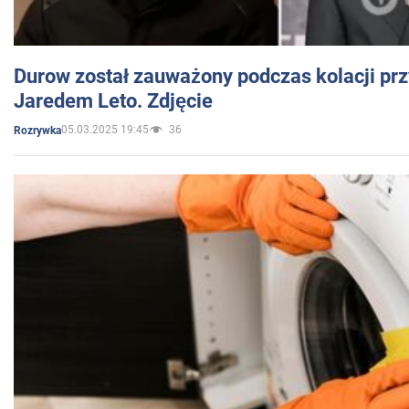
Durow został zauważony podczas kolacji prz
Jaredem Leto. Zdjęcie
05.03.2025 19:45
36
Rozrywka