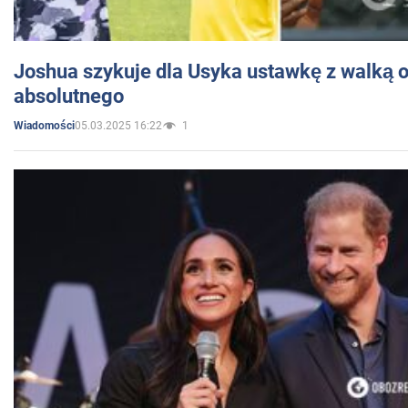
Joshua szykuje dla Usyka ustawkę z walką o 
absolutnego
05.03.2025 16:22
1
Wiadomości