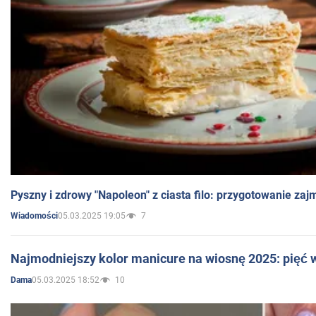
Pyszny i zdrowy "Napoleon" z ciasta filo: przygotowanie zaj
05.03.2025 19:05
7
Wiadomości
Najmodniejszy kolor manicure na wiosnę 2025: pięć
05.03.2025 18:52
10
Dama