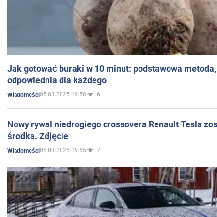
Jak gotować buraki w 10 minut: podstawowa metoda, 
odpowiednia dla każdego
05.03.2025 19:58
6
Wiadomości
Nowy rywal niedrogiego crossovera Renault Tesla zo
środka. Zdjęcie
05.03.2025 19:55
7
Wiadomości