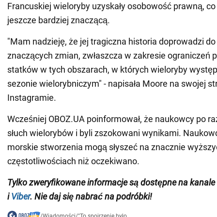
Francuskiej wieloryby uzyskały osobowość prawną, co
jeszcze bardziej znaczącą.
"Mam nadzieję, że jej tragiczna historia doprowadzi d
znaczących zmian, zwłaszcza w zakresie ograniczeń p
statków w tych obszarach, w których wieloryby wystę
sezonie wielorybniczym" - napisała Moore na swojej st
Instagramie.
Wcześniej OBOZ.UA poinformował, że naukowcy po raz
słuch wielorybów i byli zszokowani wynikami. Naukowc
morskie stworzenia mogą słyszeć na znacznie wyższy
częstotliwościach niż oczekiwano.
Tylko zweryfikowane informacje są dostępne na
kanale
i
Viber
. Nie daj się nabrać na podróbki!
/
Wiadomości
/
"To spojrzenie było...