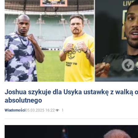
Joshua szykuje dla Usyka ustawkę z walką o 
absolutnego
05.03.2025 16:22
1
Wiadomości