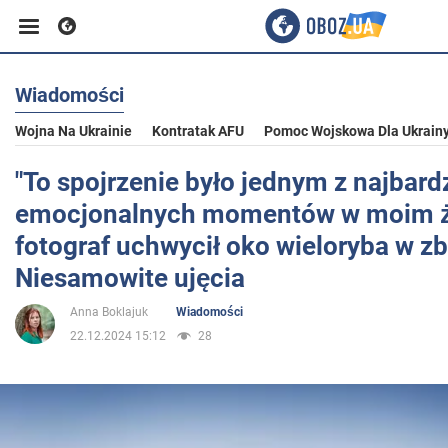
Wiadomości
Biznes
Wojna Na Ukrainie
Kontratak AFU
Pomoc Wojskowa Dla Ukrain
Sport
"To spojrzenie było jednym z najbardz
emocjonalnych momentów w moim ż
Rozrywka
fotograf uchwycił oko wieloryba w zb
Niesamowite ujęcia
Życie
Anna Boklajuk
Wiadomości
22.12.2024 15:12
28
Polityka
Społeczeństwo