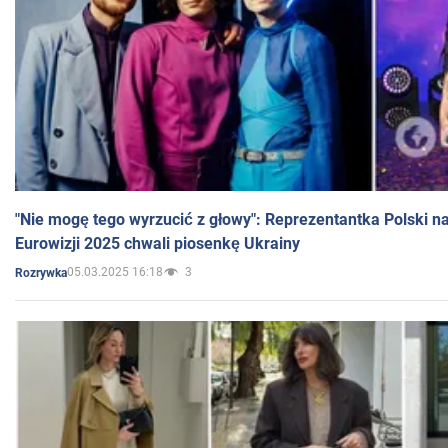
"Nie mogę tego wyrzucić z głowy": Reprezentantka Polski n
Eurowizji 2025 chwali piosenkę Ukrainy
05.03.2025 16:18
3
Rozrywka