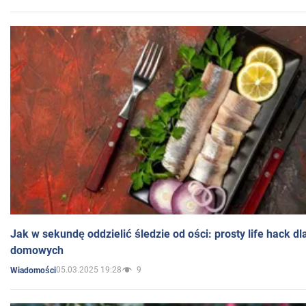
Jak w sekundę oddzielić śledzie od ości: prosty life hack d
domowych
05.03.2025 19:28
9
Wiadomości