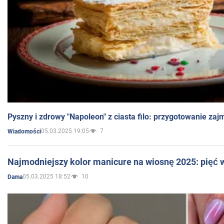
Pyszny i zdrowy "Napoleon" z ciasta filo: przygotowanie zaj
05.03.2025 19:05
7
Wiadomości
Najmodniejszy kolor manicure na wiosnę 2025: pięć
05.03.2025 18:52
10
Dama