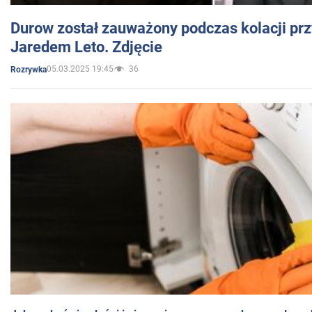
Durow został zauważony podczas kolacji prz
Jaredem Leto. Zdjęcie
05.03.2025 19:45
36
Rozrywka