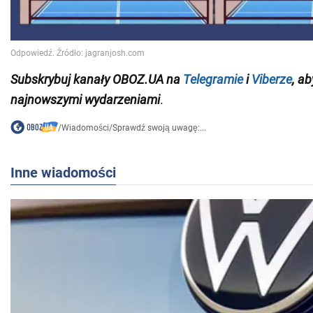
Subskrybuj kanały OBOZ.UA na
Telegramie
i
Viberze
, a
najnowszymi wydarzeniami
.
/
Wiadomości
/
Sprawdź swoją uwagę:...
Inne wiadomości