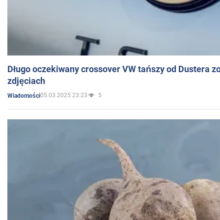
Długo oczekiwany crossover VW tańszy od Dustera zo
zdjęciach
05.03.2025 23:23
5
Wiadomości