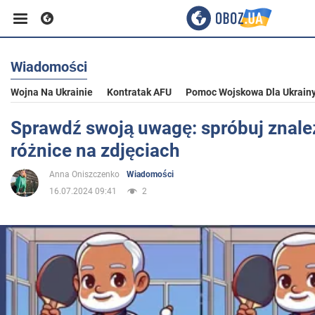
Wiadomości
Biznes
Wojna Na Ukrainie
Kontratak AFU
Pomoc Wojskowa Dla Ukrain
Sport
Sprawdź swoją uwagę: spróbuj znaleź
różnice na zdjęciach
Rozrywka
Anna Oniszczenko
Wiadomości
16.07.2024 09:41
2
Życie
Polityka
Społeczeństwo