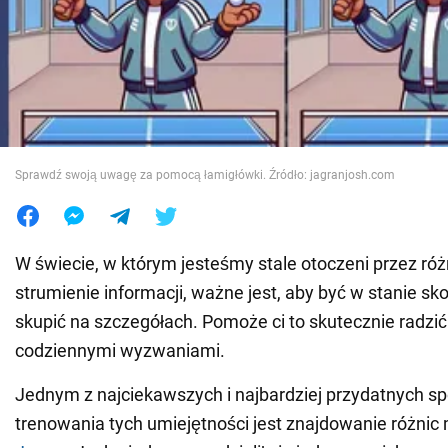
Wojna na Ukrainie
Świat
Jedzenie
Sprawdź swoją uwagę za pomocą łamigłówki. Źródło: jagranjosh.com
W świecie, w którym jesteśmy stale otoczeni przez ró
strumienie informacji, ważne jest, aby być w stanie sk
skupić na szczegółach. Pomoże ci to skutecznie radzić
codziennymi wyzwaniami.
Jednym z najciekawszych i najbardziej przydatnych 
trenowania tych umiejętności jest znajdowanie różnic