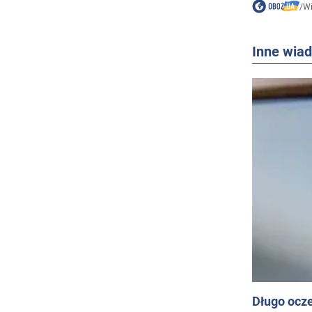
/
W
Inne wia
Długo ocz