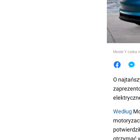
Jedzeni
Model Y czeka n
O najtańsz
zaprezent
elektryczn
Według
Mo
motoryzac
potwierdzi
otrzymać w