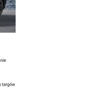
anie
s targów