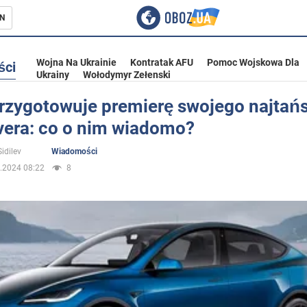
N
Wojna Na Ukrainie
Kontratak AFU
Pomoc Wojskowa Dla
ści
Ukrainy
Wołodymyr Zełenski
przygotowuje premierę swojego najtań
vera: co o nim wiadomo?
ka
idilev
Wiadomości
.2024 08:22
8
eństwo
a Ukrainie