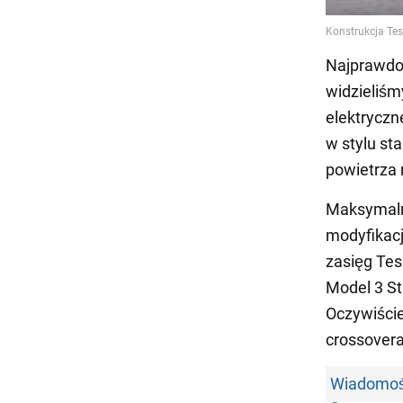
Najprawdo
widzieliśm
elektryczn
w stylu st
powietrza 
Maksymaln
modyfikacj
zasięg Tes
Model 3 St
Oczywiści
crossovera
Wiadomośc