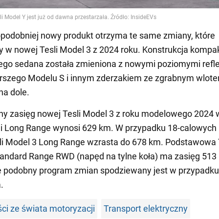
podobniej nowy produkt otrzyma te same zmiany, które
y w nowej Tesli Model 3 z 2024 roku. Konstrukcja komp
ego sedana została zmieniona z nowymi poziomymi refl
arszego Modelu S i innym zderzakiem ze zgrabnym wlot
na dole.
y zasięg nowej Tesli Model 3 z roku modelowego 2024 
i Long Range wynosi 629 km. W przypadku 18-calowych 
li Model 3 Long Range wzrasta do 678 km. Podstawowa 
andard Range RWD (napęd na tylne koła) ma zasięg 513
e podobny program zmian spodziewany jest w przypadku
.
i ze świata motoryzacji
Transport elektryczny