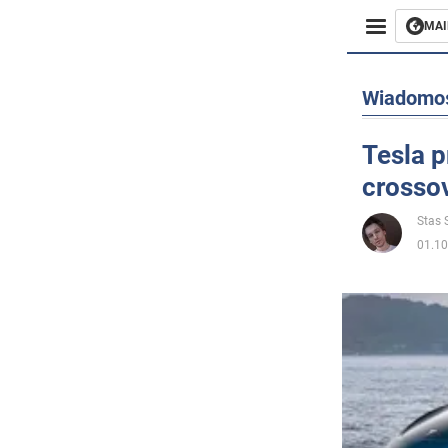
MAI
Biznes
Wiadomo
Sport
Tesla 
crosso
Rozryw
Stas S
Życie
01.10
Polityka
Społecz
Wojna n
Świat