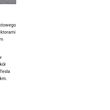
aktowego
ektorami
em
w
kół
Tesla
 km.