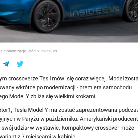
e
a modernizację. Źródło: InsideEVs
ym crossoverze Tesli mówi się coraz więcej. Model zost
owany wkrótce po modernizacji - premiera samochodu
ego Model Y zbliża się wielkimi krokami.
tor1, Tesla Model Y ma zostać zaprezentowana podcza
yjnych w Paryżu w październiku. Amerykański producent
ł swój udział w wystawie. Kompaktowy crossover może
ariant z 7 miejscami w kabinie.