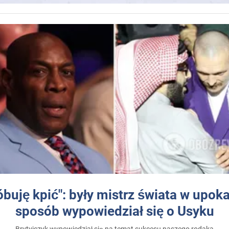
óbuję kpić": były mistrz świata w upok
sposób wypowiedział się o Usyku
Brytyjczyk wypowiedział się na temat sukcesu naszego rodaka