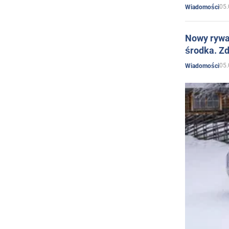
05.
Wiadomości
Nowy rywal
środka. Zd
05.
Wiadomości