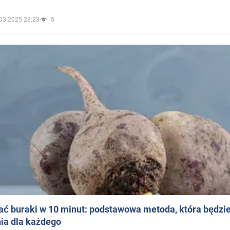
03.2025 23:23
5
ać buraki w 10 minut: podstawowa metoda, która będzi
ia dla każdego