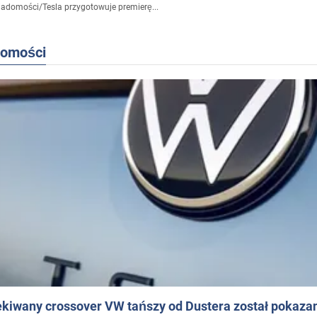
iadomości
/
Tesla przygotowuje premierę...
domości
ekiwany crossover VW tańszy od Dustera został pokaza