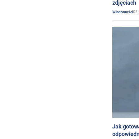
zdjęciach
05.
Wiadomości
Jak gotow
odpowiedn