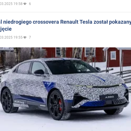
03.2025 19:58
6
 niedrogiego crossovera Renault Tesla został pokazan
jęcie
03.2025 19:55
7