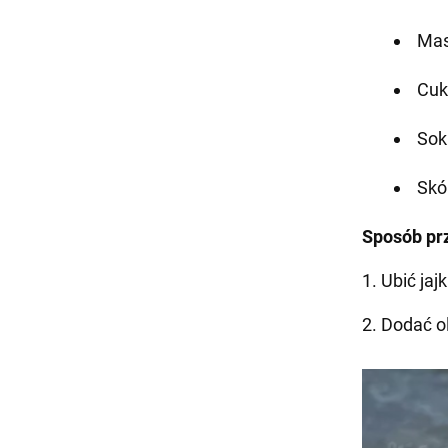
Mas
Cuki
Sok
Skó
Sposób pr
1. Ubić ja
2. Dodać o