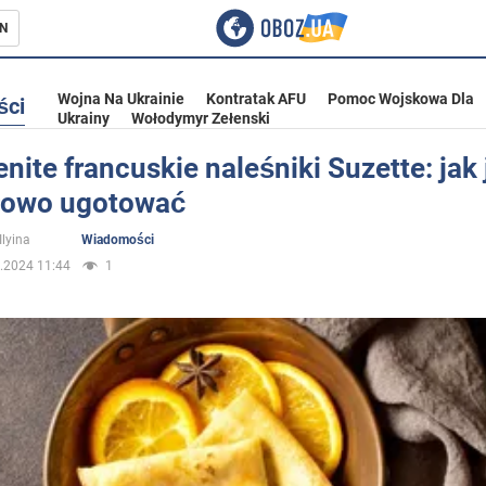
N
Wojna Na Ukrainie
Kontratak AFU
Pomoc Wojskowa Dla
ści
Ukrainy
Wołodymyr Zełenski
ite francuskie naleśniki Suzette: jak 
łowo ugotować
ka
Ilyina
Wiadomości
.2024 11:44
1
eństwo
a Ukrainie