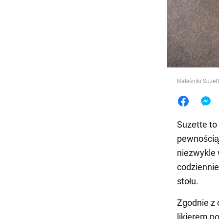
Jedzeni
Naleśniki Suzett
Suzette to
pewnością 
niezwykle
codziennie
stołu.
Zgodnie z 
likierem 