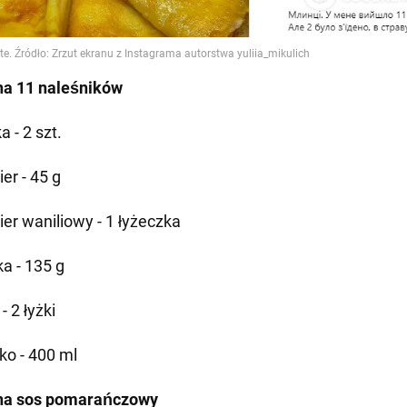
na 11 naleśników
a - 2 szt.
er - 45 g
ier waniliowy - 1 łyżeczka
a - 135 g
 - 2 łyżki
ko - 400 ml
 na sos pomarańczowy