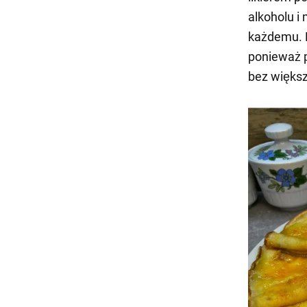
alkoholu i
każdemu. B
ponieważ 
bez większ