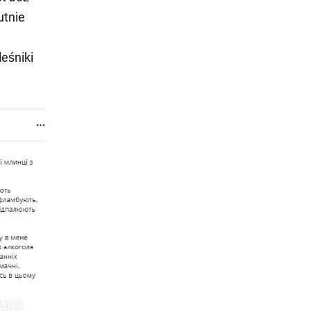
utnie
leśniki