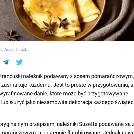
e
e. Źródło: freepik
 francuski naleśnik podawany z sosem pomarańczowym, 
zasmakuje każdemu. Jest to proste w przygotowaniu, a
 wyrafinowane danie, które może być przygotowywane
 lub służyć jako niesamowita dekoracja każdego świąte
oryginalnym przepisem, naleśniki Suzette podawane są 
pomarańczowym, a następnie flambirowane. Jednak nawe