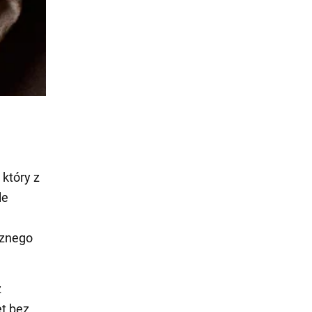
który z
le
cznego
z
t bez