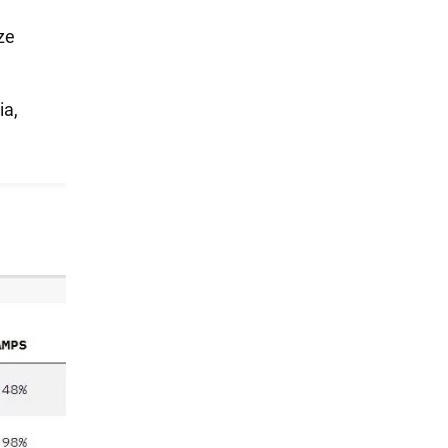
ze
ia,