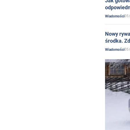
Jak gotow
odpowiedn
05.
Wiadomości
Nowy rywal
środka. Zd
05.
Wiadomości