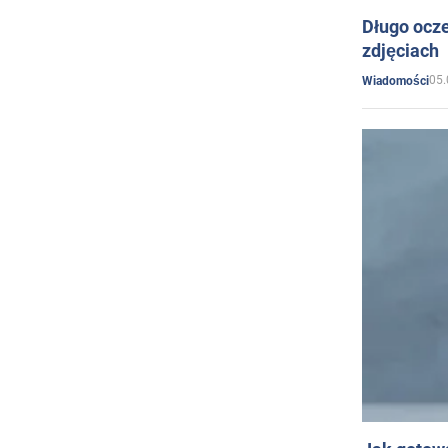
Długo ocz
zdjęciach
05.
Wiadomości