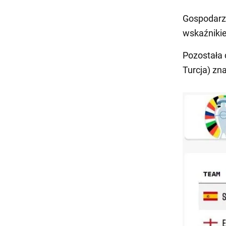
Gospodarze
wskaźniki
Pozostała 
Turcja) z