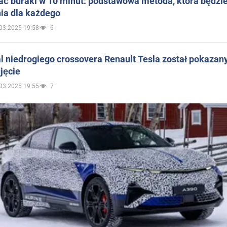
ać buraki w 10 minut: podstawowa metoda, która będzi
ia dla każdego
03.2025 19:58
6
 niedrogiego crossovera Renault Tesla został pokazan
jęcie
03.2025 19:55
7