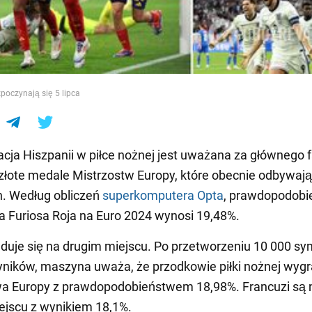
e
zpoczynają się 5 lipca
cja Hiszpanii w piłce nożnej jest uważana za głównego 
złote medale Mistrzostw Europy, które obecnie odbywają
. Według obliczeń
superkomputera Opta
, prawdopodobi
 Furiosa Roja na Euro 2024 wynosi 19,48%.
jduje się na drugim miejscu. Po przetworzeniu 10 000 sy
ników, maszyna uważa, że przodkowie piłki nożnej wygr
wa Europy z prawdopodobieństwem 18,98%. Francuzi są 
ejscu z wynikiem 18,1%.