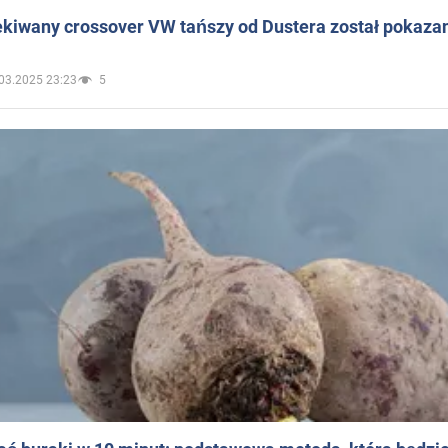
ekiwany crossover VW tańszy od Dustera został pokaza
03.2025 23:23
5