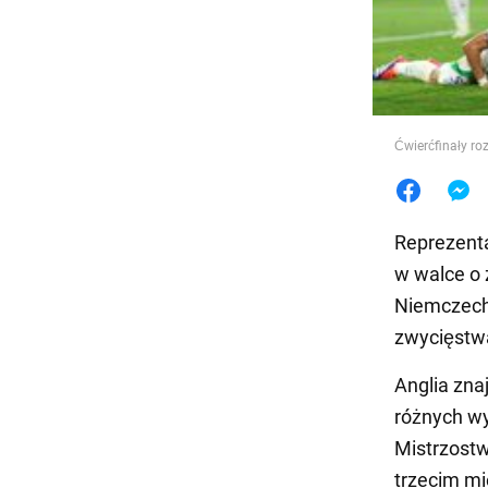
Jedzeni
Ćwierćfinały ro
Reprezenta
w walce o 
Niemczech
zwycięstwa
Anglia zna
różnych wy
Mistrzost
trzecim mi