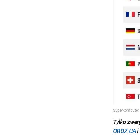
Tylko
zwer
OBOZ.UA
i