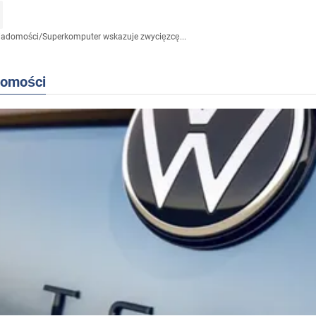
iadomości
/
Superkomputer wskazuje zwycięzcę...
domości