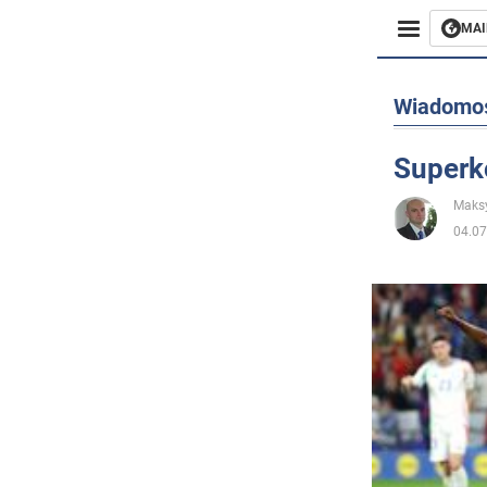
MAI
Biznes
Wiadomo
Sport
Superk
Rozryw
Maks
04.07
Życie
Polityka
Społecz
Wojna n
Świat