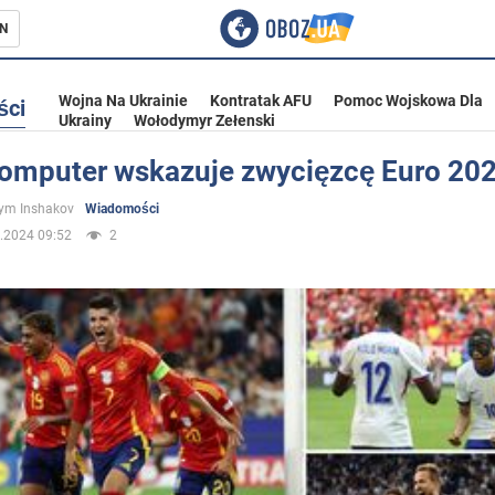
N
Wojna Na Ukrainie
Kontratak AFU
Pomoc Wojskowa Dla
ści
Ukrainy
Wołodymyr Zełenski
omputer wskazuje zwycięzcę Euro 20
ka
ym Inshakov
Wiadomości
.2024 09:52
2
eństwo
a Ukrainie