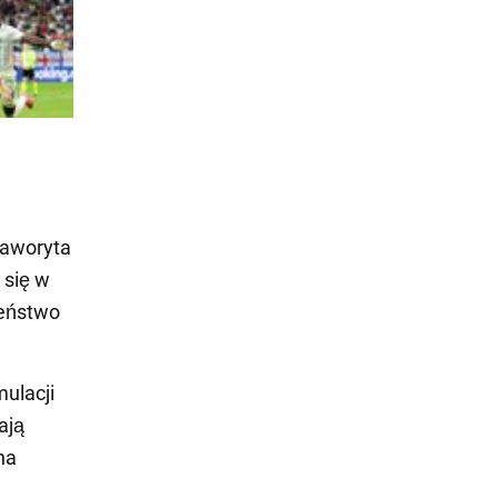
faworyta
 się w
eństwo
mulacji
ają
na