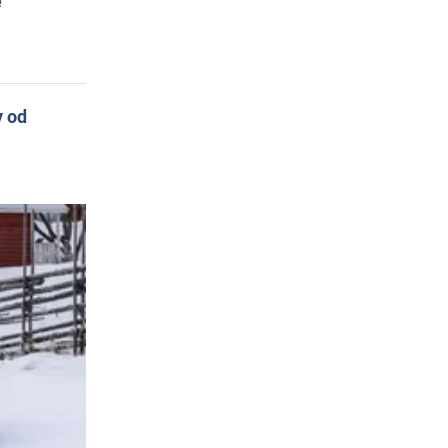
e
y od