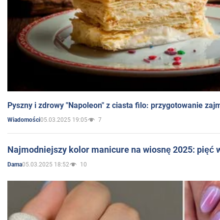
Pyszny i zdrowy "Napoleon" z ciasta filo: przygotowanie zaj
05.03.2025 19:05
7
Wiadomości
Najmodniejszy kolor manicure na wiosnę 2025: pięć
05.03.2025 18:52
10
Dama