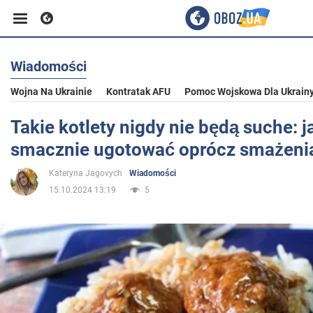
Wiadomości
Biznes
Wojna Na Ukrainie
Kontratak AFU
Pomoc Wojskowa Dla Ukrain
Sport
Takie kotlety nigdy nie będą suche: j
smacznie ugotować oprócz smażeni
Rozrywka
Kateryna Jagovych
Wiadomości
15.10.2024 13:19
5
Życie
Polityka
Społeczeństwo