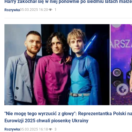
Harry zakochał się w niej ponownie po siedmiu latach małż
05.03.2025 16:20
1
Rozrywka
"Nie mogę tego wyrzucić z głowy": Reprezentantka Polski n
Eurowizji 2025 chwali piosenkę Ukrainy
05.03.2025 16:18
3
Rozrywka