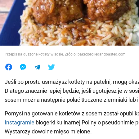
Wojna na Ukrainie
Świat
Jedzenie
Przepis na duszone kotlety w sosie. Źródło: bakedbroiledandbasted.com
Jeśli po prostu usmażysz kotlety na patelni, mogą oka
Dlatego znacznie lepiej będzie, jeśli ugotujesz je w s
sosem można następnie polać tłuczone ziemniaki lub 
Pomysł na gotowanie kotletów z sosem został opubli
Instagramie
blogerki kulinarnej Poliny o pseudonimie po
Wystarczy dowolne mięso mielone.