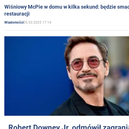
Wiśniowy McPie w domu w kilka sekund: będzie smac
restauracji
05.03.2025 17:14
Wiadomości
Robert Downey Jr. odmówił zagrani