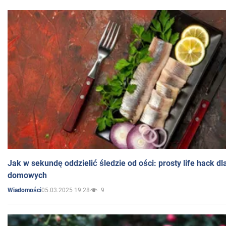
Jak w sekundę oddzielić śledzie od ości: prosty life hack d
domowych
05.03.2025 19:28
9
Wiadomości